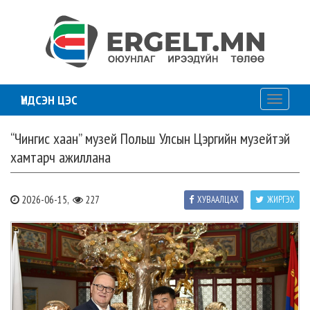
ҮНДСЭН ЦЭС
Toggle
navigati
“Чингис хаан” музей Польш Улсын Цэргийн музейтэй
хамтарч ажиллана
2026-06-15,
227
ХУВААЛЦАХ
ЖИРГЭХ