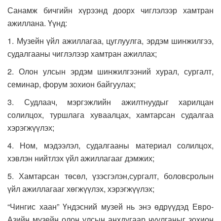
Санамж бичгийн хүрээнд доорх чиглэлээр хамтран
ажиллана. Үүнд:
1. Музейн үйл ажиллагаа, цуглуулга, эрдэм шинжилгээ,
судалгааны чиглэлээр хамтран ажиллах;
2. Олон улсын эрдэм шинжилгээний хурал, сургалт,
семинар, форум зохион байгуулах;
3. Судлаач, мэргэжлийн ажилтнуудыг харилцан
солилцох, туршлага хуваалцах, хамтарсан судалгаа
хэрэгжүүлэх;
4. Ном, мэдээлэл, судалгааны материал солилцох,
хэвлэн нийтлэх үйл ажиллагааг дэмжих;
5. Хамтарсан төсөл, үзэсгэлэн,сургалт, боловсролын
үйл ажиллагааг хөгжүүлэх, хэрэгжүүлэх;
“Чингис хаан” Үндэсний музей нь энэ өдрүүдэд Евро-
Азийн музейн олон улсын анхдугаар чуулганыг зохион