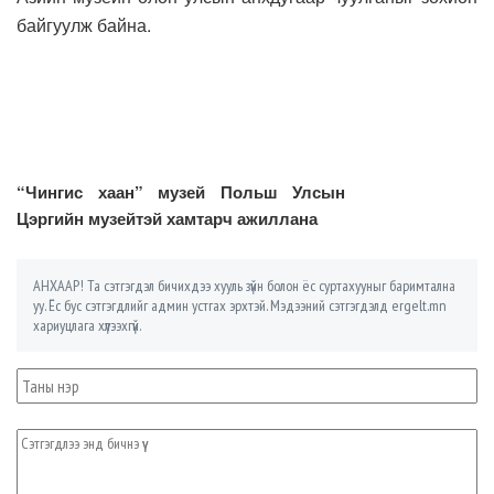
байгуулж байна.
“Чингис хаан” музей Польш Улсын
Цэргийн музейтэй хамтарч ажиллана
АНХААР! Та сэтгэгдэл бичихдээ хууль зүйн болон ёс суртахууныг баримтална
уу. Ёс бус сэтгэгдлийг админ устгах эрхтэй. Мэдээний сэтгэгдэлд ergelt.mn
хариуцлага хүлээхгүй.