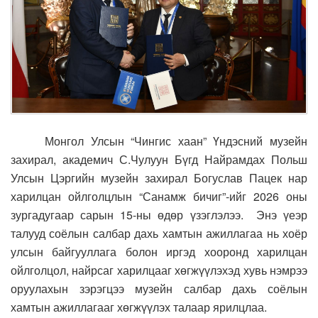
Монгол Улсын “Чингис хаан” Үндэсний музейн
захирал, академич С.Чулуун Бүгд Найрамдах Польш
Улсын Цэргийн музейн захирал Богуслав Пацек нар
харилцан ойлголцлын “Санамж бичиг”-ийг 2026 оны
зургадугаар сарын 15-ны өдөр үзэглэлээ. Энэ үеэр
талууд соёлын салбар дахь хамтын ажиллагаа нь хоёр
улсын байгууллага болон иргэд хооронд харилцан
ойлголцол, найрсаг харилцааг хөгжүүлэхэд хувь нэмрээ
оруулахын зэрэгцээ музейн салбар дахь соёлын
хамтын ажиллагааг хөгжүүлэх талаар ярилцлаа.