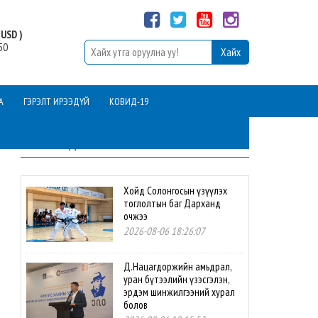
USD )
50
А
ГЭРЭЛТ ИРЭЭДҮЙ
КОВИД-19
ШИНЭ МЭДЭЭ
Хойд Солонгосын үзүүлэх
тоглолтын баг Дарханд
очжээ
2026-08-06 18:26:07
Д.Нацагдоржийн амьдрал,
уран бүтээлийн үзэсгэлэн,
эрдэм шинжилгээний хурал
болов