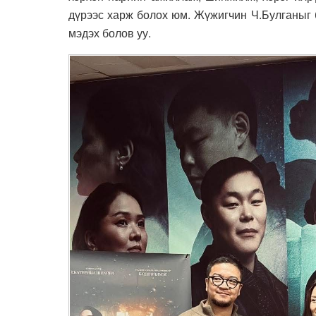
дүрээс харж болох юм. Жүжигчин Ч.Булганыг б
мэдэх болов уу.