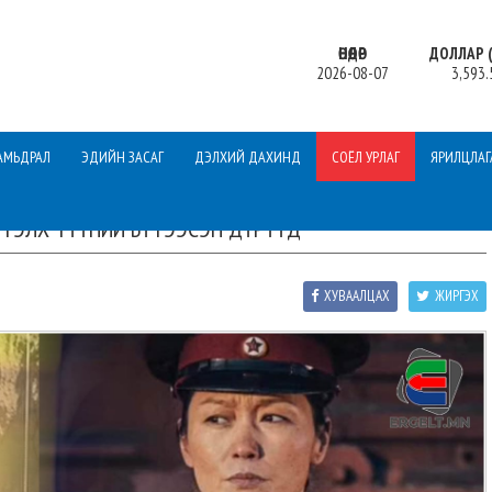
ӨНӨӨДӨР
ДОЛЛАР (
2026-08-07
3,593.
АМЬДРАЛ
ЭДИЙН ЗАСАГ
ДЭЛХИЙ ДАХИНД
СОЁЛ УРЛАГ
ЯРИЛЦЛАГ
ҮРТЭЛХ ТҮҮНИЙ БҮТЭЭСЭН ДҮРҮҮД
ХУВААЛЦАХ
ЖИРГЭХ