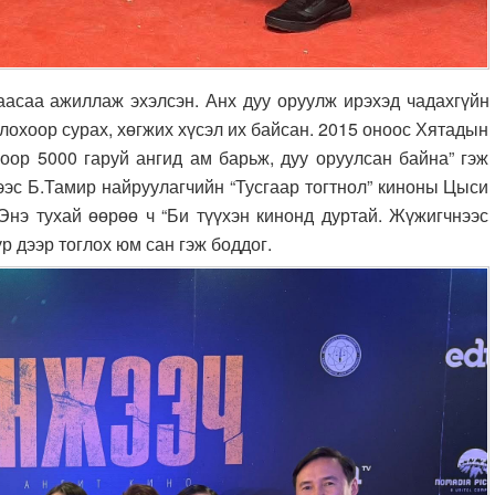
аасаа ажиллаж эхэлсэн. Анх дуу оруулж ирэхэд чадахгүйн
лохоор сурах, хөгжих хүсэл их байсан. 2015 оноос Хятадын
ор 5000 гаруй ангид ам барьж, дуу оруулсан байна” гэж
ээс Б.Тамир найруулагчийн “Тусгаар тогтнол” киноны Цыси
 Энэ тухай өөрөө ч “Би түүхэн кинонд дуртай. Жүжигчнээс
үр дээр тоглох юм сан гэж боддог.