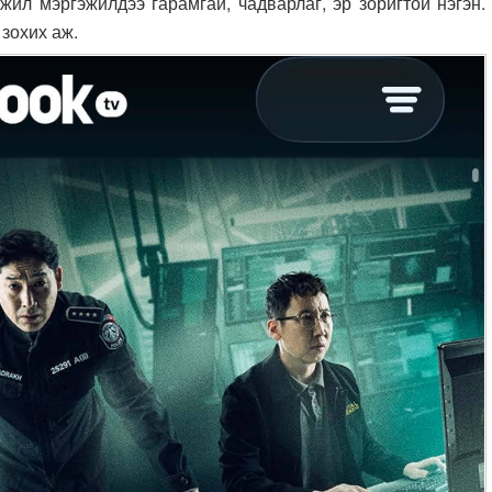
ил мэргэжилдээ гарамгай, чадварлаг, эр зоригтой нэгэн.
 зохих аж.