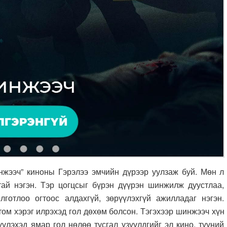
ээч” киноны Гэрэлээ эмчийн дүрээр уулзаж буй. Мөн л
тай нэгэн. Тэр цогцсыг бүрэн дүүрэн шинжилж дуустлаа,
готлоо огтоос алдахгүй, зөрүүлэхгүй ажилладаг нэгэн.
том хэрэг илрэхэд гол дөхөм болсон. Тэгэхээр шинжээч хүн
үлэхэд ямар гол нөлөө тусгал үзүүлдгийг эл кино, түүний