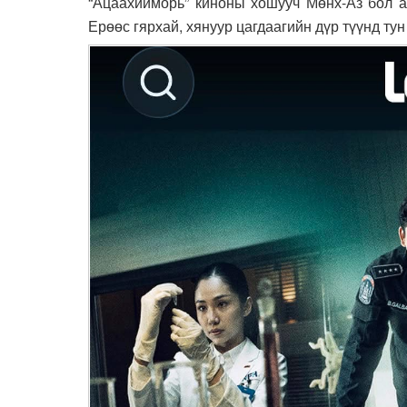
“Ацаахийморь” киноны хошууч Мөнх-Аз бол аж
Ерөөс гярхай, хянуур цагдаагийн дүр түүнд тун