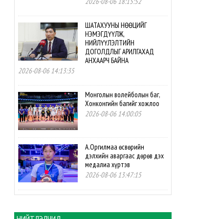
2026-08-06 18:15:52
ШАТАХУУНЫ НӨӨЦИЙГ
НЭМЭГДҮҮЛЖ,
НИЙЛҮҮЛЭЛТИЙН
ДОГОЛДЛЫГ АРИЛГАХАД
АНХААРЧ БАЙНА
2026-08-06 14:13:35
Монголын волейболын баг,
Хонконгийн багийг хожлоо
2026-08-06 14:00:05
А.Оргилмаа өсвөрийн
дэлхийн аваргаас дөрөв дэх
медалиа хүртэв
2026-08-06 13:47:15
М.Мөнххайр өсвөрийн
дэлхийн аваргаас хүрэл
медаль авлаа
НИЙТЛЭЛЧИД