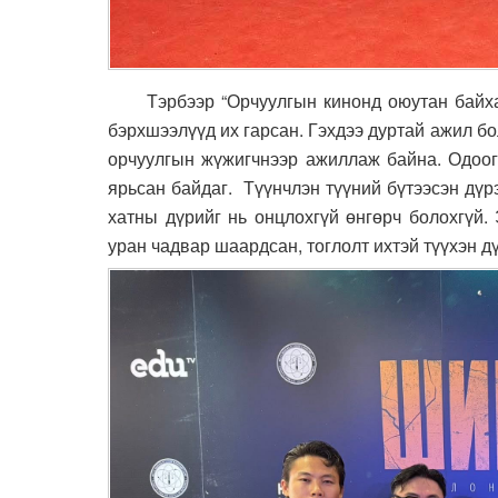
Тэрбээр “Орчуулгын кинонд оюутан байх
бэрхшээлүүд их гарсан. Гэхдээ дуртай ажил бо
орчуулгын жүжигчнээр ажиллаж байна. Одоого
ярьсан байдаг. Түүнчлэн түүний бүтээсэн дүр
хатны дүрийг нь онцлохгүй өнгөрч болохгүй.
уран чадвар шаардсан, тоглолт ихтэй түүхэн д