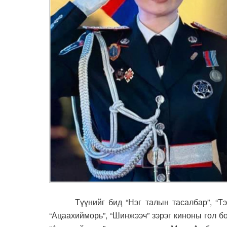
Түүнийг бид “Нэг талын тасалбар”, “Тэг
“Ацаахийморь”, “Шинжээч” зэрэг киноны гол б