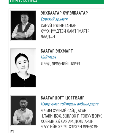
2026-08-06 13:38:56
ЭНХБААТАР ХҮРЭЛБААТАР
Ерөнхий эрхлэгч
Э.Маргад өсвөрийн дэлхийн
аваргаас хүрэл медаль
ХАНУЙ ГОЛЫН ГАНГАН
хүртжээ
ХҮҮХНҮҮДТЭЙ ХАМТ “МАРТ”-
ЛААД...-I
2026-08-06 13:27:31
БААТАР ЭНХМАРТ
“Singapore Women series”
тэмцээнд манай багт Greece
Нийтлэлч
Elizabeth Berg тоглоно
ДЭЭД ӨРӨӨНИЙ ШИРЭЭ
2026-08-06 13:14:57
Азийн аваргыг Хойд
Солонгосн баг 13 алтан
медальтайгаар тэргүүлж
БААТАРЦОГТ ЦОГТБАЯР
явна
Нэвтрүүлэг, тоймчдын албаны дарга
2026-08-06 12:53:48
ЭРЧИМ ХҮЧНИЙ САЙД АСАН
Н.ТАВИНБЭХ, ЗӨВЛӨХ П.ТОВУУДОРЖ
Монгол Улсын эмэгтэй
ХОЁРЫН 2.6 САЯ АМ.ДОЛЛАРЫН
шигшээ баг өмсгөлөө гардан
ЭРҮҮГИЙН ХЭРЭГ ХЭРХЭН ӨРНӨСӨН
авлаа
БЭ