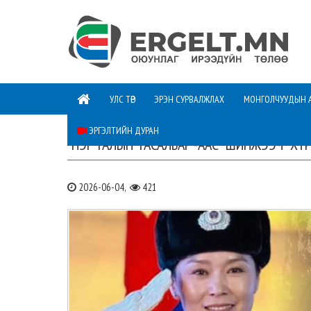
УЛС ТӨР
ЭРЭН СУРВАЛЖЛАХ
МОНГОЛЧУУДЫН 
ЭРГЭЛТИЙН ДУРАН
“НЭГ ТАЛЫН ТАСАЛБАР”-ААС “ШИНЖЭЭЧ” Х
2026-06-04,
421