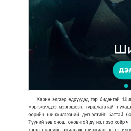
Харин эдгээр өдрүүдэд тэр бидэнтэй “Шинж
мэргэжилдээ мэргэшсэн, туршлагатай, нухац
өөрийн шинжилгээний дүгнэлтийг баттай бол
Түүний зөв онош, оновчтой дүгнэлтээр хоёр ч 
хэрхэн нарийн ажиллаж, шинжилж, хэрэг илрү