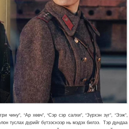
ри чину”, “Ар хөвч”, “Сэр сэр салхи”, “Зүрхэн зүг”, “Ээж”,
олон туслах дүрийг бүтээснээр нь мэдэх билээ. Тэр дундаа