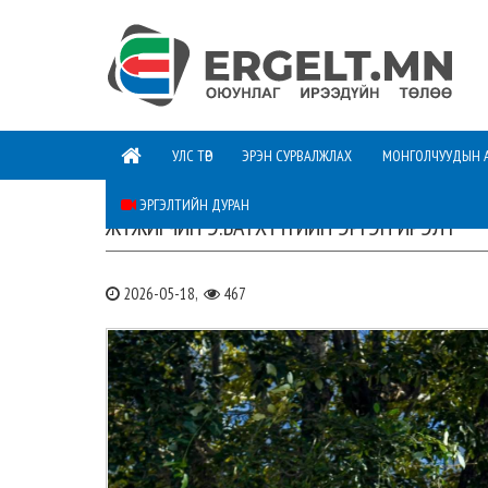
УЛС ТӨР
ЭРЭН СУРВАЛЖЛАХ
МОНГОЛЧУУДЫН 
ЭРГЭЛТИЙН ДУРАН
ЖҮЖИГЧИН Э.БАТХҮҮГИЙН ЭРГЭН ИРЭЛТ
2026-05-18,
467