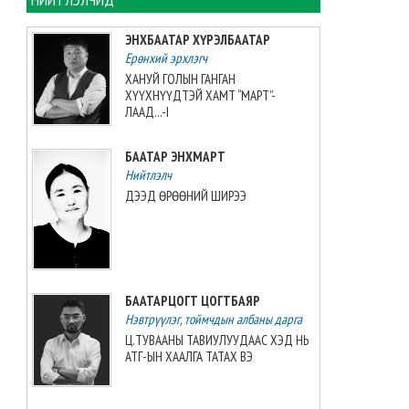
ЭНХБААТАР ХҮРЭЛБААТАР
Ц.Уртнасанг Польшийн
Ерөнхий эрхлэгч
"Гавьяаны мөнгөн загалмай"
одонгоор шагнав
ХАНУЙ ГОЛЫН ГАНГАН
ХҮҮХНҮҮДТЭЙ ХАМТ “МАРТ”-
2026-08-09 17:53:34
ЛААД...-I
24 мянган метр куб
БААТАР ЭНХМАРТ
шатахууны агуулах 2028 онд
ашиглалтад орно
Нийтлэлч
2026-08-09 16:44:09
ДЭЭД ӨРӨӨНИЙ ШИРЭЭ
Тайваний шигшээ баг
ХонгКонгийн шигшээ багийг
3:0-ээр хожжээ
2026-08-09 16:08:00
БААТАРЦОГТ ЦОГТБАЯР
Нэвтрүүлэг, тоймчдын албаны дарга
СЭЛЭНГЭ АЙМАГТ БАРИГДАЖ
Ц.ТУВААНЫ ТАВИУЛУУДААС ХЭД НЬ
БУЙ 70 МВТ-ЫН ДЦС-ЫН
АТГ-ЫН ХААЛГА ТАТАХ ВЭ
ТЕХНОЛОГИЙН АНХНЫ ГАЛЫГ
АСААЖЭЭ
2026-08-09 13:35:07