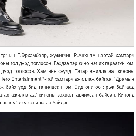
"-ын Г.Эрхэмбаяр, жүжигчин Р.Анхням нартай хамтарч
ны гол дүрд тоглосон. Гэхдээ тэр кино нэг их гараагүй юм.
 дүрд тоглосон. Хамгийн сүүлд "Татар ажиллагаа" киноны
Hero Entertainment "-тай хамтарч ажиллаж байгаа. "Драмын
лгэж байх үед бид танилцсан юм. Бид онигоо ярьж байгаад
Татар ажиллагаа" киноны зохиол гарчихсан байсан. Кинонд
сэн юм” хэмээн ярьсан байдаг.