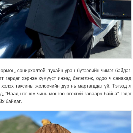
өрмөц, сонирхолтой, тухайн уран бүтээлийн чимэг байдаг.
гт гардаг хэрнээ хүмүүст инээд бэлэглэж, одоо ч санахад
н хэлэх таксины жолоочийн дүр нь мартагддаггүй. Тэгээд л
, “Наад нэг юм чинь мөнгөө өгөхгүй заваарч байна” гэдэг
йх байдаг.