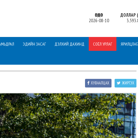
ӨНӨӨДӨР
ДОЛЛАР (
2026-08-10
3,593.
АМЬДРАЛ
ЭДИЙН ЗАСАГ
ДЭЛХИЙ ДАХИНД
СОЁЛ УРЛАГ
ЯРИЛЦЛАГ
ХУВААЛЦАХ
ЖИРГЭХ