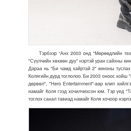
Тэрбээр “Анх 2003 онд "Мөрөөдлийн театр
"Сүүлчийн хөхөөн дуу" нэртэй уран сайхны кино
Дараа нь "Би чамд хайртай 2" киноны туслах
Колягийн дүрд тоглолоо. Би 2003 оноос хойш "
дөрвөл", "Hero Entertainment"-aap клип хий
намайг Коля гээд хочилчихсон юм. Тэр үед "
тоглох санал тавиад намайг Коля хочоор нэрлэ