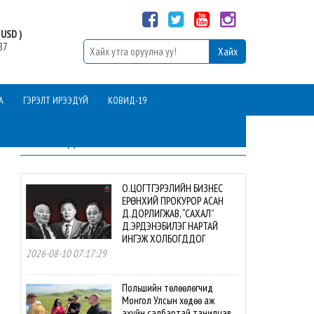
USD )
87
А
ГЭРЭЛТ ИРЭЭДҮЙ
КОВИД-19
ШИНЭ МЭДЭЭ
О.ЦОГТГЭРЭЛИЙН БИЗНЕС
ЕРӨНХИЙ ПРОКУРОР АСАН
Д.ДОРЛИГЖАВ, “САХАЛ”
Д.ЭРДЭНЭБИЛЭГ НАРТАЙ
ИНГЭЖ ХОЛБОГДДОГ
2026-08-10 07:17:29
Польшийн төлөөлөгчид
Монгол Улсын хөдөө аж
ахуйн салбартай танилцав