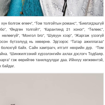
 хүн болгож өгөөч”, “Том толгойтын романс”, “Биелэгдэшгүй
лбо”, “Өндгөн толгойт”, “Карантинд 21 хоног”, “Төлөөс”,
 нөлөөгүй”, “Монгол bro”, “Шувуун хээр”, “Жаргаж үзээгүй
глосон бүтээлүүд нь хөвөрнө. Эдгээрэс “Татар ажиллагаа”
 болохгүй байх. Сайн хамтрагч, итгэлт нөхрийн дүр. “Том
айна. “Шинжилгээний хүрээлэнгийн ахлах дэслэгч Тодбаяр.
арга” гэж өөрийгөө танилцуулдаг даа. Ийнхүү хөгжөөнтэй,
ж байдаг.