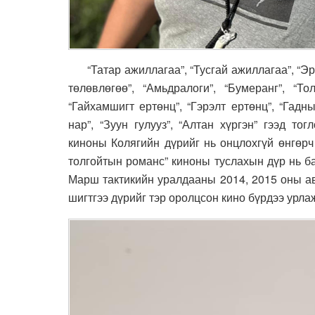
“Татар ажиллагаа”, “Тусгай ажиллагаа”, “Эр
төлөвлөгөө”, “Амьдралоги”, “Бумеранг”, “То
“Гайхамшигт ертөнц”, “Гэрэлт ертөнц”, “Гадны
нар”, “Зуун гулууз”, “Алтан хүргэн” гээд то
киноны Колягийн дүрийг нь онцлохгүй өнгөрч
толгойтын романс” киноны туслахын дүр нь б
Марш тактикийн уралдааны 2014, 2015 оны ав
шигтгээ дүрийг тэр оролцсон кино бүрдээ урла