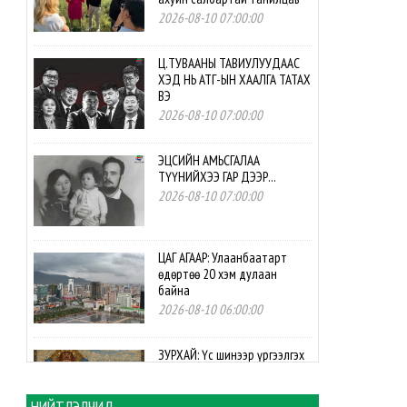
2026-08-10 07:00:00
Ц.ТУВААНЫ ТАВИУЛУУДААС
ХЭД НЬ АТГ-ЫН ХААЛГА ТАТАХ
ВЭ
2026-08-10 07:00:00
ЭЦСИЙН АМЬСГАЛАА
ТҮҮНИЙХЭЭ ГАР ДЭЭР...
2026-08-10 07:00:00
ЦАГ АГААР: Улаанбаатарт
өдөртөө 20 хэм дулаан
байна
2026-08-10 06:00:00
ЗУРХАЙ: Үс шинээр үргээлгэх
буюу засуулахад өлзийтэй
сайн
НИЙТЛЭЛЧИД
2026-08-10 06:00:00