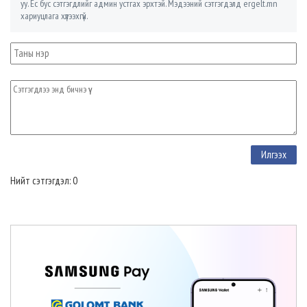
уу. Ёс бус сэтгэгдлийг админ устгах эрхтэй. Мэдээний сэтгэгдэлд ergelt.mn
хариуцлага хүлээхгүй.
Нийт сэтгэгдэл: 0