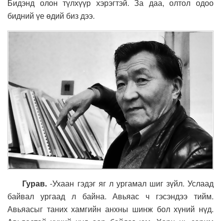
Бидэнд олон түлхүүр хэрэгтэй. За даа, олтол одоо
бидний үе өдий биз дээ.
Гурав.
-Ухаан гэдэг яг л ургамал шиг зүйл. Услаад
байвал ургаад л байна. Авьяас ч гэсэндээ тийм.
Авьяасыг таних хамгийн анхны шинж бол хүний нүд.