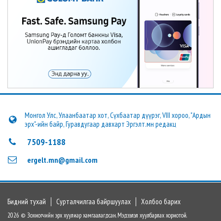
Монгол Улс, Улаанбаатар хот, Сүхбаатар дүүрэг, VIII хороо, "Ардын
эрх"-ийн байр, Гуравдугаар давхарт Эргэлт.мн редакц
7509-1188
ergelt.mn@gmail.com
Бидний тухай
Сурталчилгаа байршуулах
Холбоо барих
2026 © Зохиогчийн эрх хуулиар хамгаалагдсан. Мэдээлэл хуулбарлах хориотой.