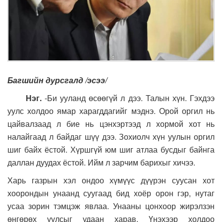
Багшийн дурсгалд /эсээ/
Нэг.
-Би ууланд өсөөгүй л дээ. Талын хүн. Гэхдээ
уулс холдоо ямар харагддагийг мэднэ. Орой оргил нь
цайвалзаад л бие нь цэнхэртээд л хормой хот нь
налайгаад л байдаг шүү дээ. Зохиолч хүн уулын оргил
шиг байх ёстой. Хүршгүй юм шиг атлаа бусдыг байнга
даллан дуудах ёстой. Ийм л зарчим барихыг хичээ.
Харь газрын хэл ондоо хүмүүс дүүрэн суусан хот
хоорондын унаанд суугаад бид хоёр орон гэр, нутаг
усаа зорин тэмцэж явлаа. Унааны цонхоор жирэлзэн
өнгөрөх уулсыг удаан харав. Үнэхээр холдоо