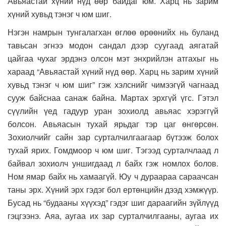
Авьяастай хүний нүд өөр байдаг юм. Харц нь зарим
хүний хувьд тэнэг ч юм шиг.
Нэгэн намрын тунгалагхан өглөө өрөөнийх нь буланд
тавьсан эгнээ модон сандал дээр суугаад аягатай
цайгаа чухаг эрдэнэ олсон мэт энхрийлэн атгахыг нь
хараад “Авьяастай хүний нүд өөр. Харц нь зарим хүний
хувьд тэнэг ч юм шиг” гэж хэлснийг чимээгүй чагнаад
сууж байснаа санаж байна. Мартах эрхгүй үгс. Гэтэл
сүүлийн үед гадуур уран зохиолд авьяас хэрэггүй
болсон. Авьяасын тухай ярьдаг тэр цаг өнгөрсөн.
Зохиолчийг сайн зар сурталчилгаагаар бүтээж болох
тухай ярих. Гомдмоор ч юм шиг. Тэгээд сурталчлаад л
байвал зохиолч уншигдаад л байх гэж номлох болов.
Ном ямар байх нь хамаагүй. Юу ч дураараа сараачсан
таны эрх. Хүний эрх гэдэг бол ертөнцийн дээд хэмжүүр.
Бусад нь “будааны хүүхэд” гэдэг шиг дараагийн зүйлүүд
гэцгээнэ. Аяа, аугаа их зар сурталчилгааны, аугаа их