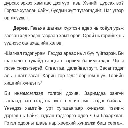
дурсах эрхээ хамгаас дээгүүр тавь. Хэнийг дурсах вэ?
Гэрлээ хугалан байж, бусдын зүгт түгээгчдийг. Нэг үгээр
оргилуудыг.
Дөрөв.
Гавьяа шагнал хүртсэн өдөр нь хоёул урьж
залсан хэд хэдэн газраар хамт оров. Орой нь гэрийнх нь
үүднээс салахад ийн хэлэв.
-Шагнал гэдэг урам. Гэхдээ араас нь л бүү гүйгээрэй. Би
шагналын тухайд ганцхан зарчим баримталдаг. Чи ч
гэсэн хичээгээрэй. Өгвөл ав, далайвал зугт. Засаг гэдэг
аль ч цагт засаг. Харин төр гэдэг өөр юм шүү. Төрийн
хишгийг хүндэтгэ”
Би инээмсэглээд толгой дохив. Заримдаа зангүй
загнаад загнахад нь зүгээр л инээмсэглэдэг байлаа.
Үнэндээ хамгийн урт хугацаагаар хүндэлж, тэвчиж
дэргэд нь байж чадсан гэдгээрээ одоо ч би бахархдаг.
Гэтэл одооны шавь нар хөөрхий хүндэлж биш сөргөж,