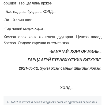
оршдог. Тэр цаг чинь иржээ.
- Бас надаас, бусдаас ХОЛД...
-За... Харин яаж
-Тэр чиний мэдэх хэрэг.
Хичээл орох хонх жингэнэн дуугарав. Цүнхээ аваад
бослоо. Өөдөөс харснаа инээмсэглэв.
-БАЯРТАЙ, ХОНГОР МИНЬ...
ГАРЦААГҮЙ ПҮРЭВХҮҮГИЙН БАТХУЯГ
2021-05-12. Зуны эхэн сарын шинийн нэгэн.
ХОЛД...
АНХААР! Та сэтгэгдэл бичихдээ хууль зүйн болон ёс суртахууныг баримтална