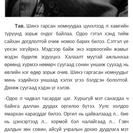
Тав.
Шинэ гарсан номнуудаа цүнхлээд л хамгийн
түрүүнд зорьж очдог байлаа. Одоо гэтэл хэнд тийм
сайхан догдлолтой очиж номоо барих билээ. Сэтгэл үе
үехэн эзгүйрнэ. Мэдсээр байж энэ хорвоогийн жамыг
мэдэн будилж эгдүүцнэ. Халаалт муутай ажлынхаа
өрөөнд хүрмээ нөмөрч суугаад сонин уншиж суухад нь
өвлийн нэг өдөр зорьж очив. Шинэ гаргасан номнуудыг
минь хэдийнээ уншаад хэлэх үгээ бэлдсэн бололтой.
Дөхөж суугаад хэдэн үг хэлэв.
-Одоо л чадвал тасардаг цаг. Хүршгүй мэт санагдах ч
байнга даллан дуудах оргилоо бүтээ. Уулс холдоо
ямархан харагддаг билээ. Оргил нь цайвалзаад л... бие
нь цэнхэртээд л... хормой бэл налайгаад л... Гэвч
далдын зөн совин, айсуй учралын дохио дуудлага мэт