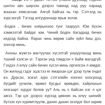
шилээ авч ширээн дээрээ тавиад над руу хараад
жаахан хямсагнав. Аягүй байгаа нь тэр. Сэтгэлд нь
хүрсэнгүй. Тэгээд алгуурхнаар ярьж эхлэв.
-Бодох , бичих хоёрынхоо тунг тааруул. Юм бүхэн
хэмжээтэй байдаг юм. Чиний бодох багадаад бичих
ихдээд байна. Яарах чинь өөрөө сайн зүйл биш дээ,
хонгор минь.
Анхны жүжгээ магтуулах хүсэлтэй уншуулахад минь
түүний хэлсэн үг. Тэрхэн үед гомдсон ч байж магадгүй.
Гэхдээ л илүү сайн бичих хүсэл минь оргилсон л юмдаг.
Он жилүүд гэдэг эцэстээ яг ямархан цэг дээр тулж очдог
вэ. Дурсах, эсвэл зүрх сэтгэлийн хонгил хоосроод
бүгдийг уучилж, өрөөл бусдыг өрөвдөх, хайрлахын
хязгаарт хүрдэг болов уу? Аль нь ч байсан нэг л цэг
ажээ. Тэр цэг дээрээ хүрээд цөөхөн нь илүү шинийг
бүтээх хүч хуримтлуулж, дахин дахин эхэлдэг бол зарим