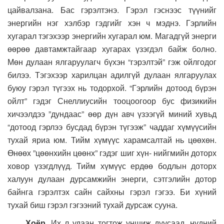
цайвалзана. Бас гэрэлтэнэ. Гэрэл гэснээс түүнийг
энергийн нэг хэлбэр гэдгийг хэн ч мэднэ. Гэрлийн
хугарал тэгэхээр энергийн хугарал юм. Магадгүй энерги
өөрөө давтамжтайгаар хугарах үзэгдэл байж болно.
Мөн дулаан ялгаруулагч бүхэн “гэрэлтэй” гэж ойлгодог
билээ. Тэгэхээр харилцан адилгүй дулаан ялгаруулах
буюу гэрэл түгээх нь тодорхой. “Гэрлийн дотоод бүрэн
ойлт” гэдэг Снеллиусийн тооцоогоор бус физикийн
хичээлдээ ”дундаас” өөр дүн авч үзээгүй миний хувьд
“дотоод гэрлээ бусдад бүрэн түгээж” чаддаг хүмүүсийн
тухай яриа юм. Тийм хүмүүс харамсалтай нь цөөхөн.
Өнөөх ”цөөнхийн цөөнх” гэдэг шиг хүн- нийгмийн доторх
ховор үзэгдлүүд. Тийм хүмүүс ердөө бодлын доторх
халуун дулаан дурсамжийн энерги, сэтгэлийн дотор
байнга гэрэлтэх сайн сайхны гэрэл гэгээ. Би хүний
тухай биш гэрэл гэгээний тухай дурсаж сууна.
Хоёр.
Их л удаан тогтож уншиж дуусаад, нүдний