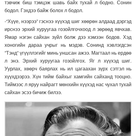
тэвчиж биш тэмцэж шавь байх тухай л бодно. Сонин
бодол. Гэхдээ байж болох л бодол.
-“Хүүе, нээрээ” гэснээ хүүхэд шиг хөөрөн алдаад дэргэд
ирснээ эрхий хуруугаа гозойлгочхоод л зөрөөд явчхав.
Ямар нэгэн сайхан зүйл болж дээ хэмээн бодов. Хэд
хоногийн дараа учрыг нь мэдэв. Сонинд хэвлэгдсэн
”Тэнд” үгүүллэгийг минь уншсан ажээ. Магтаал нь ердөө
л энэ. Эрхий хуруугаа гозойлгох. Яг л хүүхэд шиг.
Уурлах, хөөрч баярлах нь ил цагаахан зүрх сэтгэл нь
хүүхдээрээ. Хүн тийм байхыг хамгийн сайханд тооцно.
Тиймээс л яруу найрагт мөнхийн хүүхэд нас чухал тухай
сайхан эсээ бичиж билээ.