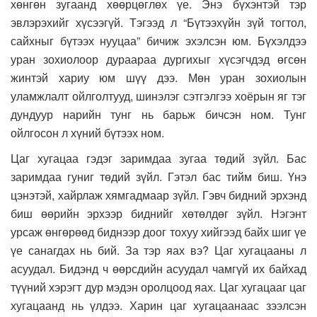
хөнгөн зугаанд хөөрцөглөх үе. Энэ бүхэнтэй тэр
эвлэрэхийг хүсээгүй. Тэгээд л “Бүтээхүйн зүй тогтол,
сайхныг бүтээх нууцаа” бичиж эхэлсэн юм. Бүхэлдээ
уран зохиолоор дураараа дургихыг хүсэгчдэд өгсөн
жинтэй хариу юм шүү дээ. Мөн уран зохиолын
уламжлалт ойлголтууд, шинэлэг сэтгэлгээ хоёрын яг тэг
дундуур нарийн тунг нь барьж бичсэн ном. Тунг
ойлгосон л хүний бүтээх ном.
Цаг хугацаа гэдэг заримдаа зугаа төдий зүйл. Бас
заримдаа гуниг төдий зүйл. Гэтэл бас тийм биш. Үнэ
цэнэтэй, хайрлаж хямгадмаар зүйл. Гэвч бидний эрхэнд
биш өөрийн эрхээр биднийг хөтөлдөг зүйл. Нэгэнт
урсаж өнгөрөөд биднээр доог тохуу хийгээд байх шиг үе
үе санагдах нь бий. За тэр яах вэ? Цаг хугацааны л
асуудал. Бидэнд ч өөрсдийн асуудал чамгүй их байхад
түүний хэрэгт дур мэдэн оролцоод яах. Цаг хугацааг цаг
хугацаанд нь үлдээ. Харин цаг хугацаанаас зээлсэн