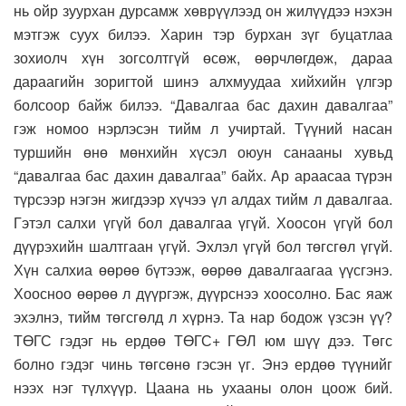
нь ойр зуурхан дурсамж хөврүүлээд он жилүүдээ нэхэн
мэтгэж суух билээ. Харин тэр бурхан зүг буцатлаа
зохиолч хүн зогсолтгүй өсөж, өөрчлөгдөж, дараа
дараагийн зоригтой шинэ алхмуудаа хийхийн үлгэр
болсоор байж билээ. “Давалгаа бас дахин давалгаа”
гэж номоо нэрлэсэн тийм л учиртай. Түүний насан
туршийн өнө мөнхийн хүсэл оюун санааны хувьд
“давалгаа бас дахин давалгаа” байх. Ар араасаа түрэн
түрсээр нэгэн жигдээр хүчээ үл алдах тийм л давалгаа.
Гэтэл салхи үгүй бол давалгаа үгүй. Хоосон үгүй бол
дүүрэхийн шалтгаан үгүй. Эхлэл үгүй бол төгсгөл үгүй.
Хүн салхиа өөрөө бүтээж, өөрөө давалгаагаа үүсгэнэ.
Хоосноо өөрөө л дүүргэж, дүүрснээ хоосолно. Бас яаж
эхэлнэ, тийм төгсгөлд л хүрнэ. Та нар бодож үзсэн үү?
ТӨГС гэдэг нь ердөө ТӨГС+ ГӨЛ юм шүү дээ. Төгс
болно гэдэг чинь төгсөнө гэсэн үг. Энэ ердөө түүнийг
нээх нэг түлхүүр. Цаана нь ухааны олон цоож бий.