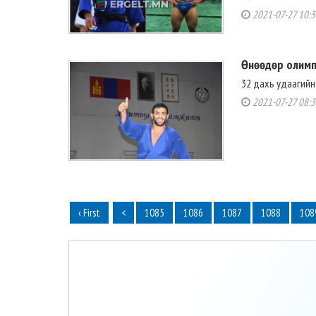
2021-07-27 10:3
Өнөөдөр олимп
32 дахь удаагийн 
2021-07-27 08:3
‹ First
<
1085
1086
1087
1088
108