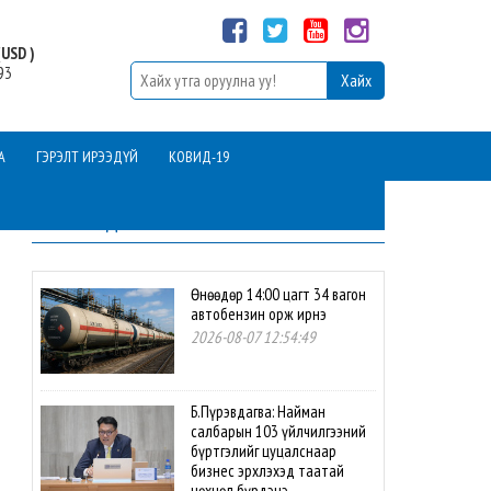
USD )
93
А
ГЭРЭЛТ ИРЭЭДҮЙ
КОВИД-19
ШИНЭ МЭДЭЭ
Өнөөдөр 14:00 цагт 34 вагон
автобензин орж ирнэ
2026-08-07 12:54:49
Б.Пүрэвдагва: Найман
салбарын 103 үйлчилгээний
бүртгэлийг цуцалснаар
бизнес эрхлэхэд таатай
нөхцөл бүрдэнэ