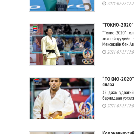
2021-07-27 12:2
"ТОКИО-2020":
“Токио-2020” 
эмэгтэйчүүдийн
Мексикийн бөх Ави
2021-07-27 12:0
“ТОКИО-2020”:
яллаа
32 дахь удаагий
барилдаан үргэлжи
2021-07-27 12:0
Коронавирусий