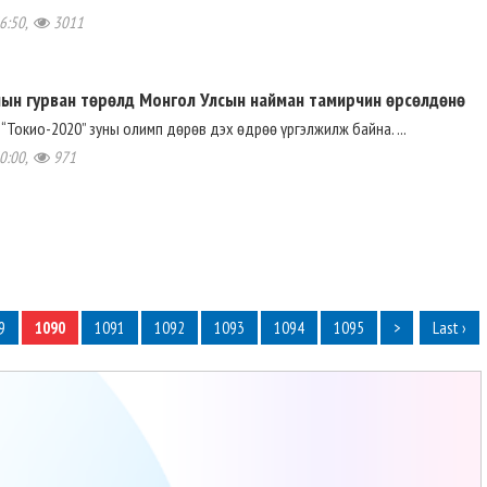
6:50,
3011
ын гурван төрөлд Монгол Улсын найман тамирчин өрсөлдөнө
“Токио-2020” зуны олимп дөрөв дэх өдрөө үргэлжилж байна. ...
0:00,
971
9
1090
1091
1092
1093
1094
1095
>
Last ›