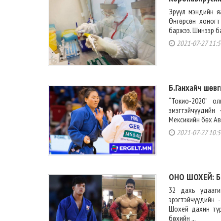
Эрүүл мэндийн я
Өнгөрсөн хоногт
баржээ. Шинээр б
2021-07-27 11:5
Б.Ганхайч шөв
“Токио-2020” 
эмэгтэйчүүдийн
Мексикийн бөх Ав
2021-07-27 10:5
ОНО ШОХЕЙ: Б
32 дахь удааги
эрэгтэйчүүдийн 
Шохей дахин тү
бөхийн ...