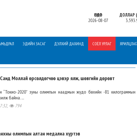
ӨНӨӨДӨР
ДОЛЛАР (
2026-08-07
3,593.
АМЬДРАЛ
ЭДИЙН ЗАСАГ
ДЭЛХИЙ ДАХИНД
СОЁЛ УРЛАГ
ЯРИЛЦЛАГ
 Саид Моллай өрсөлдөгчөө цэвэр ялж, шөвгийн дөрөвт
н “Токио-2020” зуны олимпын наадмын жүдо бөхийн -81 килограммын
лж байна. ...
7:32,
794
анхны олимпын алтан медалиа хүртэв