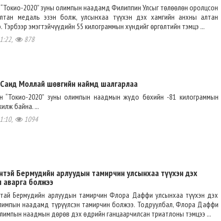
 “Токио-2020” зуны олимпын наадамд Филиппин Улсыг төлөөлөн оролцсон
лтан медаль эзэн болж, улсынхаа түүхэн дэх хамгийн анхны алтан
. Тэрбээр эмэгтэйчүүдийн 55 килограммын хүндийг өргөлтийн тэмцэ ...
1:22,
878
 Саид Моллай шөвгийн наймд шалгарлаа
н “Токио-2020” зуны олимпын наадмын жүдо бөхийн -81 килограммын
лж байна. ...
1:10,
1094
энтэй Бермудийн арлуудын тамирчин улсынхаа түүхэн дэх
 аварга болжээ
мтай Бермудийн арлуудын тамирчин Флора Даффи улсынхаа түүхэн дэх
лимпын наадамд түрүүлсэн тамирчин болжээ. Тодруулбал, Флора Даффи
олимпын наадмын дөрөв дэх өдрийн ганцаарчилсан триатлоны тэмцээ ...