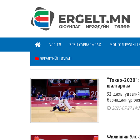
УЛС ТӨР
ЭРЭН СУРВАЛЖЛАХ
МОНГОЛЧУУДЫН 
ЭРГЭЛТИЙН ДУРАН
СОЁЛ УРЛАГ
“Токио-2020”:
шалгарлаа
32 дахь удаагий
барилдаан үргэлжи
2021-07-27 14:2
Филиппин Улс 