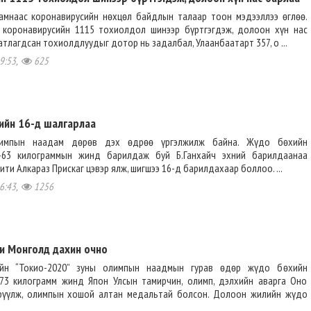
амнаас коронавирусийн нөхцөл байдлын талаар тоон мэдээллээ өглөө.
 коронавирусийн 1115 тохиолдол шинээр бүртгэгдэж, долоон хүн нас
атлагдсан тохиолдлуудыг дотор нь задалбал, Улаанбаатарт 357, о ...
9:53,
625
гийн 16-д шалгарлаа
олимпын наадам дөрөв дэх өдрөө үргэлжилж байна. Жүдо бөхийн
 -63 килограммын жинд барилдаж буй Б.Ганхайч эхний барилдаанаа
ити Алкараз Прискаг цэвэр ялж, шигшээ 16-д барилдахаар боллоо. ...
6:43,
1256
и Монголд дахин очно
йн “Токио-2020” зуны олимпын наадмын гурав өдөр жүдо бөхийн
-73 килограмм жинд Япон Улсын тамирчин, олимп, дэлхийн аварга Оно
рүүлж, олимпын хошой алтан медальтай болсон. Долоон жилийн жүдо