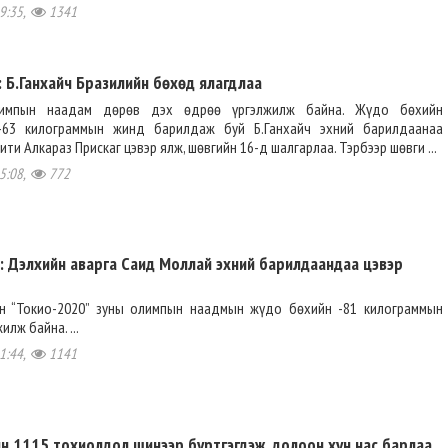
9:35,
1341
 Б.Ганхайч Бразилийн бөхөд ялагдлаа
олимпын наадам дөрөв дэх өдрөө үргэлжилж байна. Жүдо бөхийн
 -63 килограммын жинд барилдаж буй Б.Ганхайч эхний барилдаанаа
ти Алкараз Прискаг цэвэр ялж, шөвгийн 16-д шалгарлаа. Тэрбээр шөвги ...
5:08,
772
 Дэлхийн аварга Саид Моллай эхний барилдаандаа цэвэр
н “Токио-2020” зуны олимпын наадмын жүдо бөхийн -81 килограммын
лж байна. ...
1:44,
1141
н 1115 тохиолдол шинээр бүртгэгдэж, долоон хүн нас барлаа