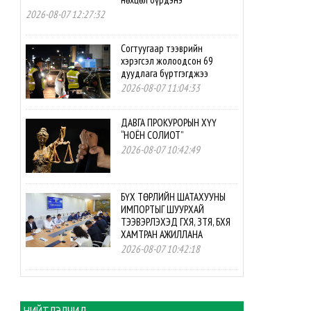
2026-08-07 12:27:32
Согтуугаар тээврийн
хэрэгсэл жолоодсон 69
дуудлага бүртгэгджээ
2026-08-07 11:04:33
ДАВГА ПРОКУРОРЫН ХҮҮ
“НОЁН СОЛИОТ”
2026-08-07 10:42:49
БҮХ ТӨРЛИЙН ШАТАХУУНЫ
ИМПОРТЫГ ШУУРХАЙ
ТЭЭВЭРЛЭХЭД ГХЯ, ЗТЯ, БХЯ
ХАМТРАН АЖИЛЛАНА
2026-08-07 10:42:18
БНСУ-ын буцалтгүй
тусламжийн төслийн
хэрэгжилтэд мониторинг
НИЙТЛЭЛЧИД