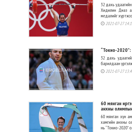
32 дахь удаагийн
Хидилин Диаз а
медалийг хүртжээ
2021-07-27 14:1
“Токио-2020”:
32 дахь удаагий
барилдаан үргэлжи
2021-07-27 13:4
60 мянган ирг
анхны олимпын
60 мянган хүн а
хамгийн анхны о
нь “Токио-2020” 