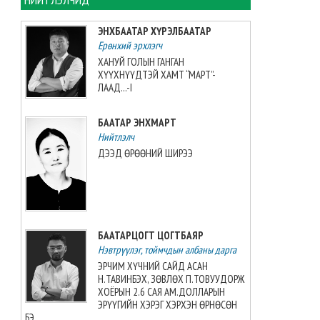
хийжээ
2026-08-07 10:16:21
ЭНХБААТАР ХҮРЭЛБААТАР
Ерөнхий эрхлэгч
Б.Шарав агсны гэргий
ХАНУЙ ГОЛЫН ГАНГАН
Д.ГАНЧИМЭГ: Хань минь “Төр
ХҮҮХНҮҮДТЭЙ ХАМТ “МАРТ”-
намайг үнэлж байхад би
ЛААД...-I
хүндлэхгүй бол болохгүй”
гээд эцсийнхээ хүчийг
БААТАР ЭНХМАРТ
шавхаж, өөрөө шагналаа авсан
Нийтлэлч
2026-08-07 08:24:12
ДЭЭД ӨРӨӨНИЙ ШИРЭЭ
“INTERNATIONAL SHINE CUP
2026”-гаас 7 алт, 7 мөнгө, 5
хүрэл медаль хүртжээ
2026-08-07 08:19:30
БААТАРЦОГТ ЦОГТБАЯР
Нэвтрүүлэг, тоймчдын албаны дарга
Камбож Улс 2028 оны Азийн
аваргыг зохион байгуулах
ЭРЧИМ ХҮЧНИЙ САЙД АСАН
эрхийг авлаа
Н.ТАВИНБЭХ, ЗӨВЛӨХ П.ТОВУУДОРЖ
2026-08-07 07:51:49
ХОЁРЫН 2.6 САЯ АМ.ДОЛЛАРЫН
ЭРҮҮГИЙН ХЭРЭГ ХЭРХЭН ӨРНӨСӨН
БЭ