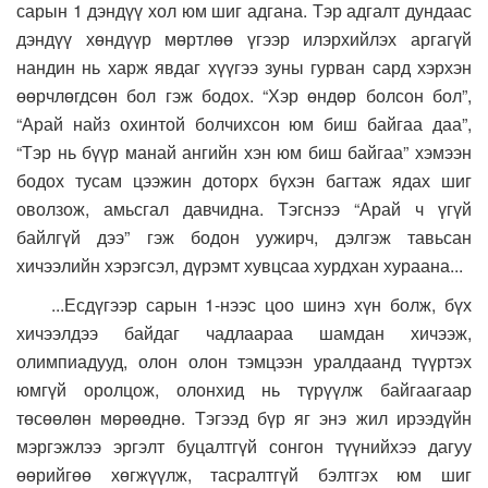
сарын 1 дэндүү хол юм шиг адгана. Тэр адгалт дундаас
дэндүү хөндүүр мөртлөө үгээр илэрхийлэх аргагүй
нандин нь харж явдаг хүүгээ зуны гурван сард хэрхэн
өөрчлөгдсөн бол гэж бодох. “Хэр өндөр болсон бол”,
“Арай найз охинтой болчихсон юм биш байгаа даа”,
“Тэр нь бүүр манай ангийн хэн юм биш байгаа” хэмээн
бодох тусам цээжин доторх бүхэн багтаж ядах шиг
оволзож, амьсгал давчидна. Тэгснээ “Арай ч үгүй
байлгүй дээ” гэж бодон уужирч, дэлгэж тавьсан
хичээлийн хэрэгсэл, дүрэмт хувцсаа хурдхан хураана...
...Есдүгээр сарын 1-нээс цоо шинэ хүн болж, бүх
хичээлдээ байдаг чадлаараа шамдан хичээж,
олимпиадууд, олон олон тэмцээн уралдаанд түүртэх
юмгүй оролцож, олонхид нь түрүүлж байгаагаар
төсөөлөн мөрөөднө. Тэгээд бүр яг энэ жил ирээдүйн
мэргэжлээ эргэлт буцалтгүй сонгон түүнийхээ дагуу
өөрийгөө хөгжүүлж, тасралтгүй бэлтгэх юм шиг