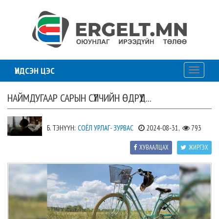
ҮНДСЭН ЦЭС
Toggle
navigati
НАЙМДУГААР САРЫН СҮҮЛЧИЙН ӨДРҮҮД...
Б. ТЭНҮҮН:
СОЁЛ УРЛАГ- ЗУРВАС
2024-08-31,
793
ХУВААЛЦАХ
ЖИРГЭХ