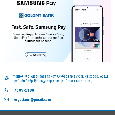
Монгол Улс, Улаанбаатар хот, Сүхбаатар дүүрэг, VIII хороо, "Ардын
эрх"-ийн байр, Гуравдугаар давхарт Эргэлт.мн редакц
7509-1188
ergelt.mn@gmail.com