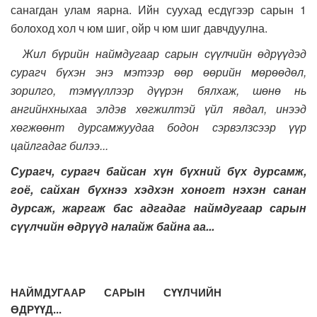
санагдан улам яарна. Ийн суухад есдүгээр сарын 1
болоход хол ч юм шиг, ойр ч юм шиг давчдуулна.
Жил бүрийн наймдугаар сарын сүүлчийн өдрүүдэд
сурагч бүхэн энэ мэтээр өөр өөрийн мөрөөдөл,
зорилго, тэмүүллээр дүүрэн бялхаж, шөнө нь
ангийнхныхаа элдэв хөгжилтэй үйл явдал, инээд
хөгжөөнт дурсамжуудаа бодон сэрвэлзсээр үүр
цайлгадаг билээ...
Сурагч, сурагч байсан хүн бүхний бүх дурсамж,
гоё, сайхан бүхнээ хэдхэн хоногт нэхэн санан
дурсаж, жаргаж бас адгадаг наймдугаар сарын
сүүлчийн өдрүүд налайж байна аа...
НАЙМДУГААР САРЫН СҮҮЛЧИЙН
ӨДРҮҮД...