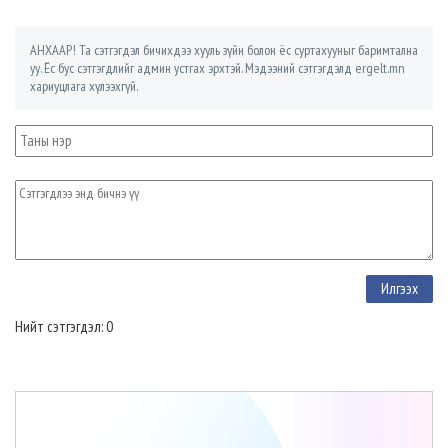
АНХААР! Та сэтгэгдэл бичихдээ хууль зүйн болон ёс суртахууныг баримтална
уу. Ёс бус сэтгэгдлийг админ устгах эрхтэй. Мэдээний сэтгэгдэлд ergelt.mn
хариуцлага хүлээхгүй.
Нийт сэтгэгдэл: 0