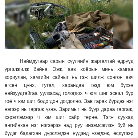
Наймдугаар сарын сүүлчийн жаргалтай өдрүүд
үргэлжилж байна. Ээж, аав хоёрын минь хамгаа
зориулан, хамгийн сайныг нь гэж шилж сонгон авч
өгсөн цүнх, гутал, харандаа гээд юм бүхэн
найзуудтайгаа уулзахад гологдох ч юм шиг эсвэл бүр
гоё ч юм шиг бодогдон догдолно. Зав гарах бүрдээ нэг
нэгээр нь гаргаж үзнэ. Заримыг нь бүүр дараа гаргаж,
хэрэглэмээр ч юм шиг хайр төрнө. Тэгж суухад
ангийнхан нэг нэгээрээ над руу инээмсэглэж буй нь
бүдэг бадагхан дүрслэгдэн нүдэнд үзэгдэж, есдүгээр