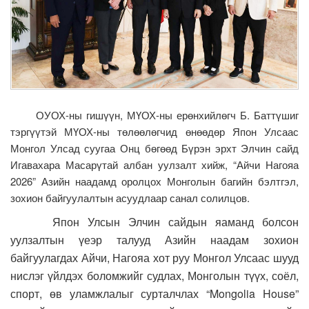
ОУОХ-ны гишүүн, МҮОХ-ны ерөнхийлөгч Б. Баттүшиг
тэргүүтэй МҮОХ-ны төлөөлөгчид өнөөдөр Япон Улсаас
Монгол Улсад суугаа Онц бөгөөд Бүрэн эрхт Элчин сайд
Игавахара Масарүтай албан уулзалт хийж, “Айчи Нагояа
2026” Азийн наадамд оролцох Монголын багийн бэлтгэл,
зохион байгуулалтын асуудлаар санал солилцов.
Япон Улсын Элчин сайдын яаманд болсон
уулзалтын үеэр талууд Азийн наадам зохион
байгуулагдах Айчи, Нагояа хот руу Монгол Улсаас шууд
нислэг үйлдэх боломжийг судлах, Монголын түүх, соёл,
спорт, өв уламжлалыг сурталчлах “Mongolia House”