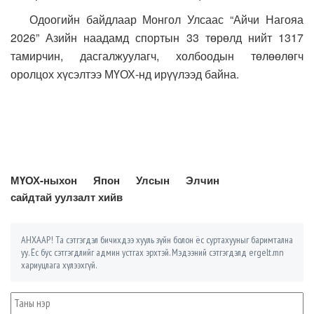
Одоогийн байдлаар Монгол Улсаас “Айчи Нагояа
2026” Азийн наадамд спортын 33 төрөлд нийт 1317
тамирчин, дасгалжуулагч, холбоодын төлөөлөгч
оролцох хүсэлтээ МҮОХ-нд ирүүлээд байна.
МҮОХ-ныхон Япон Улсын Элчин
сайдтай уулзалт хийв
АНХААР! Та сэтгэгдэл бичихдээ хууль зүйн болон ёс суртахууныг баримтална
уу. Ёс бус сэтгэгдлийг админ устгах эрхтэй. Мэдээний сэтгэгдэлд ergelt.mn
хариуцлага хүлээхгүй.