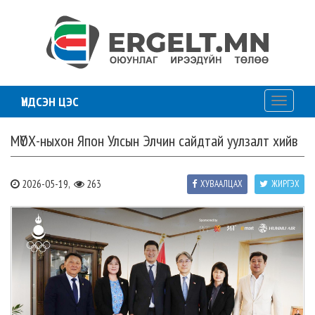
ҮНДСЭН ЦЭС
Toggle
navigati
МҮОХ-ныхон Япон Улсын Элчин сайдтай уулзалт хийв
2026-05-19,
263
ХУВААЛЦАХ
ЖИРГЭХ