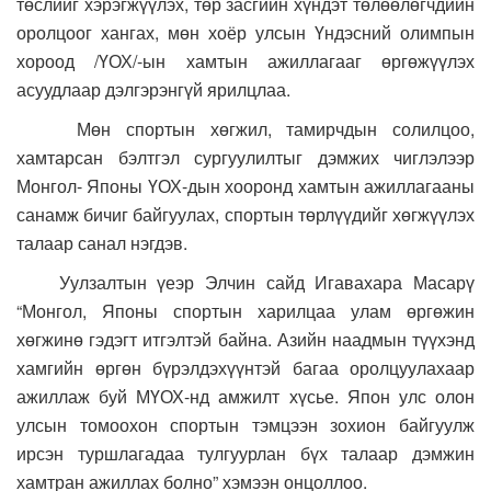
төслийг хэрэгжүүлэх, төр засгийн хүндэт төлөөлөгчдийн
оролцоог хангах, мөн хоёр улсын Үндэсний олимпын
хороод /ҮОХ/-ын хамтын ажиллагааг өргөжүүлэх
асуудлаар дэлгэрэнгүй ярилцлаа.
Мөн спортын хөгжил, тамирчдын солилцоо,
хамтарсан бэлтгэл сургуулилтыг дэмжих чиглэлээр
Монгол- Японы ҮОХ-дын хооронд хамтын ажиллагааны
санамж бичиг байгуулах, спортын төрлүүдийг хөгжүүлэх
талаар санал нэгдэв.
Уулзалтын үеэр Элчин сайд Игавахара Масарү
“Монгол, Японы спортын харилцаа улам өргөжин
хөгжинө гэдэгт итгэлтэй байна. Азийн наадмын түүхэнд
хамгийн өргөн бүрэлдэхүүнтэй багаа оролцуулахаар
ажиллаж буй МҮОХ-нд амжилт хүсье. Япон улс олон
улсын томоохон спортын тэмцээн зохион байгуулж
ирсэн туршлагадаа тулгуурлан бүх талаар дэмжин
хамтран ажиллах болно” хэмээн онцоллоо.