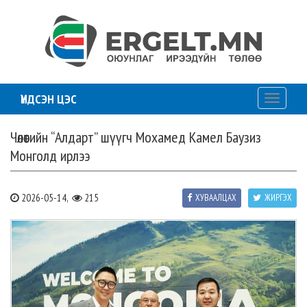
ҮНДСЭН ЦЭС
Toggle
navigati
Чөлөөтийн “Алдарт” шүүгч Мохамед Камел Баузиз
Монголд ирлээ
2026-05-14,
215
ХУВААЛЦАХ
ЖИРГЭХ