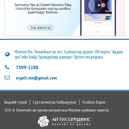
Монгол Улс, Улаанбаатар хот, Сүхбаатар дүүрэг, VIII хороо, "Ардын
эрх"-ийн байр, Гуравдугаар давхарт Эргэлт.мн редакц
7509-1188
ergelt.mn@gmail.com
Бидний тухай
Сурталчилгаа байршуулах
Холбоо барих
2026 © Зохиогчийн эрх хуулиар хамгаалагдсан. Мэдээлэл хуулбарлах хориотой.