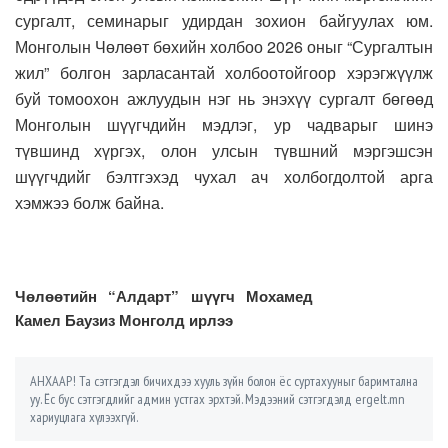
сургалт, семинарыг удирдан зохион байгуулах юм.
Монголын Чөлөөт бөхийн холбоо 2026 оныг “Сургалтын
жил” болгон зарласантай холбоотойгоор хэрэгжүүлж
буй томоохон ажлуудын нэг нь энэхүү сургалт бөгөөд
Монголын шүүгчдийн мэдлэг, ур чадварыг шинэ
түвшинд хүргэх, олон улсын түвшний мэргэшсэн
шүүгчдийг бэлтгэхэд чухал ач холбогдолтой арга
хэмжээ болж байна.
Чөлөөтийн “Алдарт” шүүгч Мохамед
Камел Баузиз Монголд ирлээ
АНХААР! Та сэтгэгдэл бичихдээ хууль зүйн болон ёс суртахууныг баримтална
уу. Ёс бус сэтгэгдлийг админ устгах эрхтэй. Мэдээний сэтгэгдэлд ergelt.mn
хариуцлага хүлээхгүй.