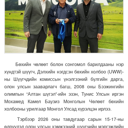
Бөхийн чөлөөт болон сонгомол барилдааны нэр
хүндтэй шүүгч, Дэлхийн нэгдсэн бөхийн холбоо (UWW)-
ны Шүүгчдийн комиссын үнэлгээний бүлгийн дарга,
олон улсын зааварлагч багш, 2008 оны Бээжингийн
олимпын “Алтан шүгэл”-ийн эзэн, Тунис Улсын иргэн
Мохамед Камел Баузиз Монголын Чөлөөт бөхийн
холбооны урилгаар Монгол Улсад хүрэлцэн ирлээ.
Тэрбээр 2026 оны тавдугаар сарын 15-17-ны
өдрүүдэд олон улсын хэмжээний шүүгчийн мэргэжлийн