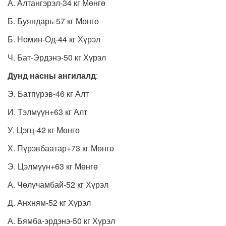
А. Алтангэрэл-34 кг Мөнгө
Б. Буяндарь-57 кг Мөнгө
Б. Номин-Од-44 кг Хүрэл
Ч. Бат-Эрдэнэ-50 кг Хүрэл
Дунд насны ангилалд
:
Э. Батпүрэв-46 кг Алт
И. Тэлмүүн+63 кг Алт
У. Цэгц-42 кг Мөнгө
Х. Пүрэвбаатар+73 кг Мөнгө
Э. Цэлмүүн+63 кг Мөнгө
А. Чөлүчамбай-52 кг Хүрэл
Д. Анхням-52 кг Хүрэл
А. Бямба-эрдэнэ-50 кг Хүрэл