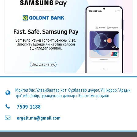
Монгол Улс, Улаанбаатар хот, Сүхбаатар дүүрэг, VIII хороо, "Ардын
эрх"-ийн байр, Гуравдугаар давхарт Эргэлт.мн редакц
7509-1188
ergelt.mn@gmail.com