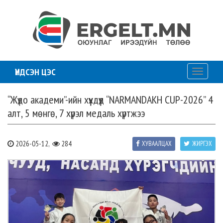
ҮНДСЭН ЦЭС
Toggle
navigati
“Жүдо академи”-ийн хүүхдүүд “NARMANDAKH CUP-2026” 4
алт, 5 мөнгө, 7 хүрэл медаль хүртжээ
2026-05-12,
284
ХУВААЛЦАХ
ЖИРГЭХ