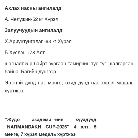
Ахлах насны ангилалд
:
А. Чөлүжин-52 кг Хүрэл
Залуучуудын ангилалд
:
Х.Ариунтунгалаг -63 кг Хүрэл
Б.Хүслэн +78 Алт
шагналт 5-р байрт зургаан тамирчин тус тус шалгарсан
байна. Багийн дүнгээр
Эрэгтэй дунд нас мөнгө, охид дунд нас хүрэл медаль
хүртжээ.
“Жүдо академи”-ийн хүүхдүүд
“NARMANDAKH CUP-2026” 4 алт, 5
мөнгө, 7 хүрэл медаль хүртжээ