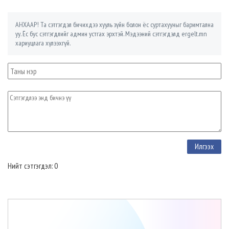
АНХААР! Та сэтгэгдэл бичихдээ хууль зүйн болон ёс суртахууныг баримтална
уу. Ёс бус сэтгэгдлийг админ устгах эрхтэй. Мэдээний сэтгэгдэлд ergelt.mn
хариуцлага хүлээхгүй.
Нийт сэтгэгдэл: 0