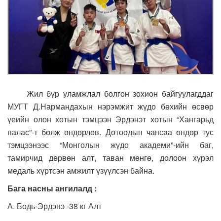
Жил бүр уламжлал болгон зохион байгуулагддаг
МУГТ Д.Нармандахын нэрэмжит жүдо бөхийн өсвөр
үеийн олон хотын тэмцээн Эрдэнэт хотын “Хангарьд
палас”-т болж өндөрлөв. Дотоодын чансаа өндөр тус
тэмцээнээс “Монголын жүдо академи”-ийн баг,
тамирчид дөрвөн алт, таван мөнгө, долоон хүрэл
медаль хүртсэн амжилт үзүүлсэн байна.
Бага насны ангилалд
:
А. Бодь-Эрдэнэ -38 кг Алт