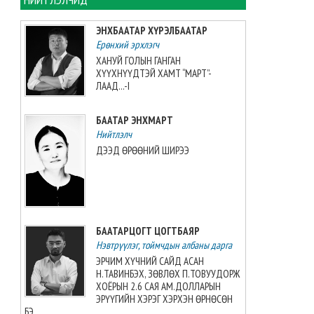
2026-08-09 13:01:13
ЭНХБААТАР ХҮРЭЛБААТАР
Ерөнхий эрхлэгч
Увс аймагт тарваган тахлын
байгалийн голомтын
ХАНУЙ ГОЛЫН ГАНГАН
тандалт, судалгааг зургаа
ХҮҮХНҮҮДТЭЙ ХАМТ “МАРТ”-
дахь жилдээ зохион
ЛААД...-I
байгуулжээ
2026-08-09 11:34:19
БААТАР ЭНХМАРТ
Нийтлэлч
“Этүгэн ирвэсүүд U14” баг
ДЭЭД ӨРӨӨНИЙ ШИРЭЭ
“AUBL JUNIOR”-оос мөнгөн
медаль авлаа
2026-08-08 21:31:41
Монголын волейболын баг
БААТАРЦОГТ ЦОГТБАЯР
3:2-оор Японы багт
Нэвтрүүлэг, тоймчдын албаны дарга
хожигдлоо
2026-08-08 21:09:03
ЭРЧИМ ХҮЧНИЙ САЙД АСАН
Н.ТАВИНБЭХ, ЗӨВЛӨХ П.ТОВУУДОРЖ
ХОЁРЫН 2.6 САЯ АМ.ДОЛЛАРЫН
Г.Хонгорзул хүндийн
ЭРҮҮГИЙН ХЭРЭГ ХЭРХЭН ӨРНӨСӨН
өргөлтийн Азийн аваргын VI
БЭ