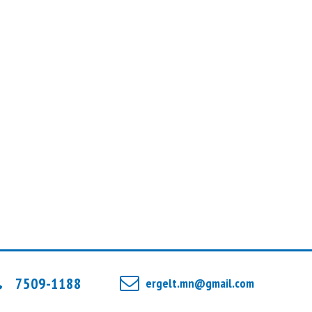
НАЦАГДОРЖ ОТГОНБААТАР
Сэтгүүлч
ДАВГА ПРОКУРОРЫН ХҮҮ “НОЁН
СОЛИОТ”
ХАДБААТАР ДОРЖПАЛАМ
Сэтгүүлч
МОНГОЛ УЛСЫН ЗААН БАТ-
ӨЛЗИЙГИЙН ААВ Б.БАЯРХҮҮ: Хүүгээ
шохой ачсан фургон машинд
дайгдаж яваад сумын цол аваад
ирэхэд нь баярлаж байсан ч улсын
заан болно чинээ төсөөлж байгаагүй
Ц. АМУНДРА
Сэтгүүлч
7509-1188
ergelt.mn@gmail.com
НҮҮРСНИЙ УУГАН “ХУЛГАЙЧ”-ДЫН НЭГ
Н.НАРАНБААТАРЫН СОНГУУЛИЙГ