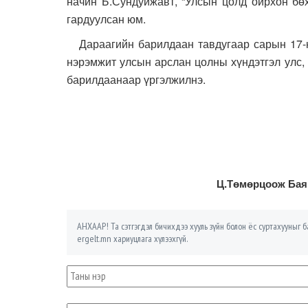
начин Б.Сундуйжавт, “Улсын цолд ойрхон бө
гардуулсан юм.
Дараагийн барилдаан тавдугаар сарын 17-ны
нэрэмжит улсын арслан цолны хүндэтгэл улс,
барилдаанаар үргэлжилнэ.
Ц.Төмөрцоож Бая
АНХААР! Та сэтгэгдэл бичихдээ хууль зүйн болон ёс суртахууныг ба
ergelt.mn хариуцлага хүлээхгүй.