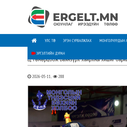
УЛС ТӨР
ЭРЭН СУРВАЛЖЛАХ
МОНГОЛЧУУДЫН 
ЭРГЭЛТИЙН ДУРАН
Ц.Төмөрцоож Баянзүрх хайрхны хишиг бари
2026-05-11,
288