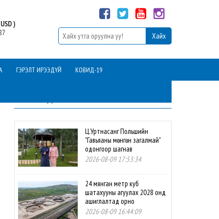
USD )
87
А
ГЭРЭЛТ ИРЭЭДҮЙ
КОВИД-19
ШИНЭ МЭДЭЭ
Ц.Уртнасанг Польшийн
"Гавьяаны мөнгөн загалмай"
одонгоор шагнав
2026-08-09 17:53:34
24 мянган метр куб
шатахууны агуулах 2028 онд
ашиглалтад орно
2026-08-09 16:44:09