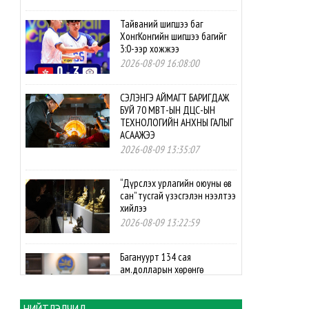
Тайваний шигшээ баг
ХонгКонгийн шигшээ багийг
3:0-ээр хожжээ
2026-08-09 16:08:00
СЭЛЭНГЭ АЙМАГТ БАРИГДАЖ
БУЙ 70 МВТ-ЫН ДЦС-ЫН
ТЕХНОЛОГИЙН АНХНЫ ГАЛЫГ
АСААЖЭЭ
2026-08-09 13:35:07
“Дүрслэх урлагийн оюуны өв
сан” тусгай үзэсгэлэн нээлтээ
хийлээ
2026-08-09 13:22:59
Багануурт 134 сая
ам.долларын хөрөнгө
оруулалтаар нүүрс-
пиролизын үйлдвэр
байгуулахаар боллоо
НИЙТЛЭЛЧИД