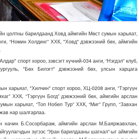
йн цолтны барилдаанд Ховд аймгийн Мөст сумын харьяат,
нги, “Номин Холдинг” ХХК, "Ховд" дэвжээний бөх, аймгийн
.
ар" спорт хороо, зэвсэгт хүчний-034 анги, “Нэгдэл” клуб,
ургууль, "Бөх Билэгт" дэвжээний бөх, улсын харцага
 харьяат, "Хилчин" спорт хороо, ХЦ-0208 анги, “Тэргүүн
мхаг” ХХК, “Тэргүүн Богд” дэвжээний бөх, аймгийн арслан
умын харьяат, “Топ Нобел Тур” ХХК, “Миг” Групп, “Завхан
йжав нар шалгарлаа.
 начин Б.Сосорбарам, аймгийн арслан М.Баяржавхлан,
айгуулагчдын зүгээс “Уран барилдааны шагнал”-ыг аймгийн