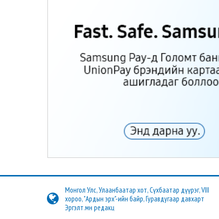
Монгол Улс, Улаанбаатар хот, Сүхбаатар дүүрэг, VIII
хороо, "Ардын эрх"-ийн байр, Гуравдугаар давхарт
Эргэлт.мн редакц