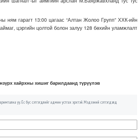
хийн шагнал”-ыг аймгийн арслан М.Баяржавхланд тус тус
 ням гарагт 13:00 цагаас “Алтан Жолоо Групп” ХХК-ийн
 аймаг, цэргийн цолтой болон залуу 128 бөхийн уламжлалт
нзүрх хайрхны хишиг барилдаанд түрүүлэв
римтална уу. Ёс бус сэтгэгдлийг админ устгах эрхтэй. Мэдээний сэтгэгдэлд