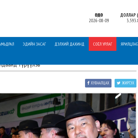
ӨНӨӨДӨР
ДОЛЛАР (
2026-08-09
3,593.
АМЬДРАЛ
ЭДИЙН ЗАСАГ
ДЭЛХИЙ ДАХИНД
СОЁЛ УРЛАГ
ЯРИЛЦЛАГ
лдаанд түрүүлэв
ХУВААЛЦАХ
ЖИРГЭХ