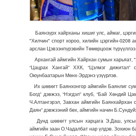
Баянзүрх хайрханы хишиг улс, аймаг, цэрги
"Хилчин" спорт хороо, хилийн цэргийн-0208 а
арслан Цэвээнпүрэвийн Төмөрцоож түрүүллээ
Архангай аймгийн Хайрхан сумын харьяат, "Алд
“Цацрах Хангай” ХХК, “Цэлмэг дижитал” с
Оюунбаатарын Мөнх-Эрдэнэ үзүүрлэв.
Их шөвөгт Баянхонгор аймгийн Баянлиг сумын
Богд” дэвжээ, “Нэгдэл” клуб, “Бай Хөндий Ца
Ч.Алтангэрэл, Завхан аймгийн Баянхайрхан с
Даян” дэвжээний бөх, аймгийн начин Б.Сунду
Дунд шөвөгт улсын харцага Э.Даш, улсын
аймгийн заан О.Чадалбат нар үлдэв. Зохион б