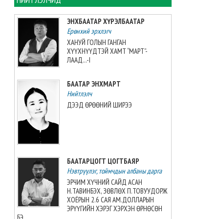
Монголын баг, Хятадын
багийг 3:0-ээр буулган авлаа
ЭНХБААТАР ХҮРЭЛБААТАР
2026-08-08 07:05:00
Ерөнхий эрхлэгч
ХАНУЙ ГОЛЫН ГАНГАН
ХҮҮХНҮҮДТЭЙ ХАМТ “МАРТ”-
Таеквондо-гийн “Grand slam”-
ЛААД...-I
аас алт, мөнгө, хүрэл медаль
хүртжээ
БААТАР ЭНХМАРТ
2026-08-08 07:00:00
Нийтлэлч
ДЭЭД ӨРӨӨНИЙ ШИРЭЭ
ЗУРХАЙ: Үс шинээр үргээлгэх
буюу засуулахад нүд
бүрэлзэн улцайна
2026-08-08 06:00:00
БААТАРЦОГТ ЦОГТБАЯР
ЦАГ АГААР: Улаанбаатарт
Нэвтрүүлэг, тоймчдын албаны дарга
өдөртөө 32 хэм дулаан
байна
ЭРЧИМ ХҮЧНИЙ САЙД АСАН
Н.ТАВИНБЭХ, ЗӨВЛӨХ П.ТОВУУДОРЖ
2026-08-08 06:00:00
ХОЁРЫН 2.6 САЯ АМ.ДОЛЛАРЫН
ЭРҮҮГИЙН ХЭРЭГ ХЭРХЭН ӨРНӨСӨН
БЭ