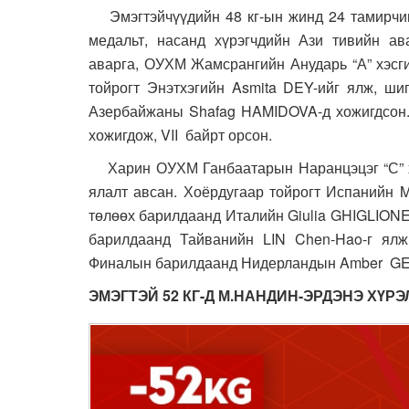
Эмэгтэйчүүдийн 48 кг-ын жинд 24 тамирчин
медальт, насанд хүрэгчдийн Ази тивийн ав
аварга, ОУХМ Жамсрангийн Анударь “А” хэсги
тойрогт Энэтхэгийн Asmita DEY-ийг ялж, ши
Азербайжаны Shafag HAMIDOVA-д хожигдсон. 
хожигдож, VII байрт орсон.
Харин ОУХМ Ганбаатарын Наранцэцэг “С” хэс
ялалт авсан. Хоёрдугаар тойрогт Испанийн
төлөөх барилдаанд Италийн Giulia GHIGLIONE
барилдаанд Тайванийн LIN Chen-Hao-г ялж
Финалын барилдаанд Нидерландын Amber GER
ЭМЭГТЭЙ 52 КГ-Д М.НАНДИН-ЭРДЭНЭ ХҮР