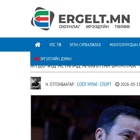
УЛС ТӨР
ЭРЭН СУРВАЛЖЛАХ
МОНГОЛЧУУДЫН 
ЭРГЭЛТИЙН ДУРАН
ЖҮДОЧИД АСТАНАД АМЖИЛТАА БАТАТГАЖ 
Н. ОТГОНБААТАР :
СОЁЛ УРЛАГ- СПОРТ
2026-05-1