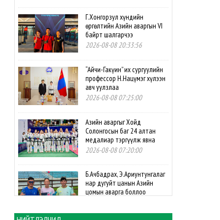
Г.Хонгорзул хүндийн
өргөлтийн Азийн аваргын VI
байрт шалгарчээ
2026-08-08 20:33:56
“Айчи-Гакүин” их сургуулийн
профессор Н.Нацүмэг хүлээн
авч уулзлаа
2026-08-08 07:25:00
Азийн аваргыг Хойд
Солонгосын баг 24 алтан
медалиар тэргүүлж явна
2026-08-08 07:20:00
Б.Ачбадрах, Э.Ариунтунгалаг
нар дугуйт цанын Азийн
цомын аварга боллоо
2026-08-08 07:10:00
НИЙТЛЭЛЧИД