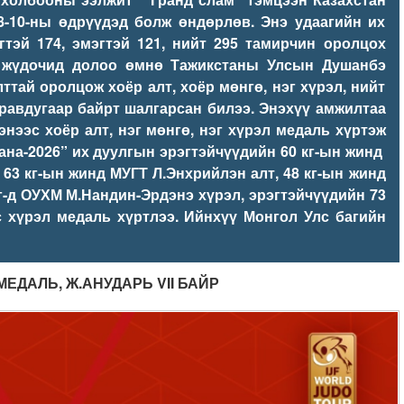
8-10-ны өдрүүдэд болж өндөрлөв. Энэ удаагийн их
тэй 174, эмэгтэй 121, нийт 295 тамирчин оролцох
 жүдочид долоо өмнө Тажикстаны Улсын Душанбэ
ттай оролцож хоёр алт, хоёр мөнгө, нэг хүрэл, нийт
уравдугаар байрт шалгарсан билээ. Энэхүү амжилтаа
энээс хоёр алт, нэг мөнгө, нэг хүрэл медаль хүртэж
ана-2026” их дуулгын эрэгтэйчүүдийн 60 кг-ын жинд
 63 кг-ын жинд МУГТ Л.Энхрийлэн алт, 48 кг-ын жинд
г-д ОУХМ М.Нандин-Эрдэнэ хүрэл, эрэгтэйчүүдийн 73
с хүрэл медаль хүртлээ. Ийнхүү Монгол Улс багийн
 МЕДАЛЬ, Ж.АНУДАРЬ
VII
БАЙР