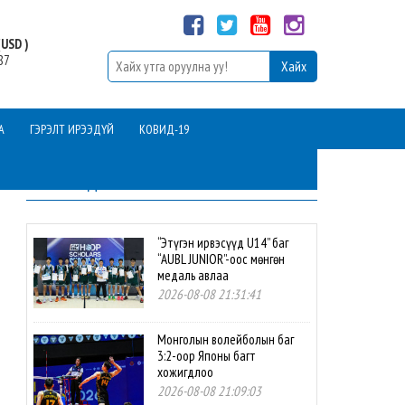
USD )
87
А
ГЭРЭЛТ ИРЭЭДҮЙ
КОВИД-19
ШИНЭ МЭДЭЭ
“Этүгэн ирвэсүүд U14” баг
“AUBL JUNIOR”-оос мөнгөн
медаль авлаа
2026-08-08 21:31:41
Монголын волейболын баг
3:2-оор Японы багт
хожигдлоо
2026-08-08 21:09:03