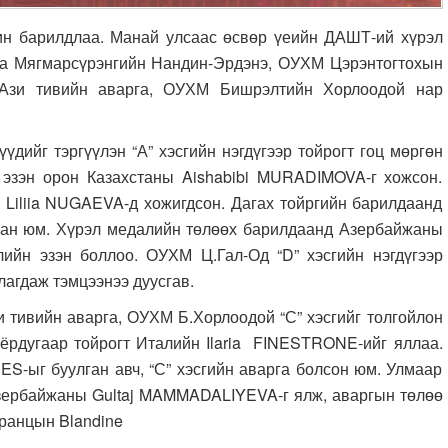
н барилдлаа. Манай улсаас өсвөр үеийн ДАШТ-ий хүрэл
рга Мягмарсүрэнгийн Нандин-Эрдэнэ, ОУХМ Цэрэнтогтохын
Ази тивийн аварга, ОУХМ Бишрэлтийн Хорлоодой нар
йг тэргүүлэн “А” хэсгийн нэгдүгээр тойрогт гоц мөргөн
 эзэн орон Казахстаны Aishabibi MURADIMOVA-г хожсон.
Liliia NUGAEVA-д хожигдсон. Дагах тойргийн барилдаанд
сан юм. Хүрэл медалийн төлөөх барилдаанд Азербайжаны
йн эзэн боллоо. ОУХМ Ц.Гал-Од “D” хэсгийн нэгдүгээр
агдаж тэмцээнээ дуусгав.
ивийн аварга, ОУХМ Б.Хорлоодой “С” хэсгийг толгойлон
Хоёрдугаар тойрогт Италийн Ilaria FINESTRONE-ийг яллаа.
S-ыг буулган авч, “С” хэсгийн аварга болсон юм. Улмаар
зербайжаны Gultaj MAMMADALIYEVA-г ялж, аваргын төлөө
ранцын Blandine