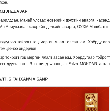
тсэн.
 М.ЦЭНДБАЗАР
арилдсан. Манай улсаас өсвөрийн дэлхийн аварга, насанд
ийн Ариунзаяа, өсвөрийн дэлхийн аварга, ОУХМ Машбатын
гдүгээр тойрогт гоц мөргөн ялалт авсан юм. Хоёрдугаар
тэмцээнээ өндөрлөв.
р тойрогт гоц мөргөн ялалт авсан юм. Хоёрдугаар тойрогт
нээ дуусгасан. Энэ жинд Францын Faiza MOKDAR алтан
АЛТ, Б.ГАНХАЙЧ
V
БАЙР