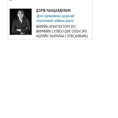
ДОРЖ ЧАНЦАЛДУЛАМ
Эрэн сурвалжлах, шуурхай
мэдээллийн албаны дарга
ЖИРИЙН АРХИТЕКТОРЧ БУС,
ЖИРМИЙН СҮЛЖЭЭ ШИГ ОЛОН ЭРХ
АШГИЙН ЗАНГИЛАА Г.ЛУВСАНЖАМЦ
БАТ-ЭРДЭНЭ БАДРАЛМАА
Улс төрийн мэдээллийн албаны дарга
ШУДАРГЫН ДҮРТЭЙ Ч ШУДАРГА БИШ
Ж.БАЯРМАА
БАТЗАЯА ГҮНЖИД
Сэтгүүлч
Б.Шарав агсны гэргий Д.ГАНЧИМЭГ:
Хань минь “Төр намайг үнэлж
байхад би хүндлэхгүй бол болохгүй”
гээд эцсийнхээ хүчийг шавхаж, өөрөө
шагналаа авсан