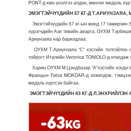
PONT-д юко үнэлгээ алдан, мөнгөн медаль хүр
ЭМЭГТЭЙЧҮҮДИЙН 57 КГ-Д Т.АРИУНЗАЯА,
Эмэгтэйчүүдийн 57 кг-ын жинд 17 тамирчин б
хүрэгчдийн Ази тивийн аварга, ОУХМ Тэрбиш
Ариунзаяа нар барилдлаа.
ОУХМ Т.Ариунзаяа “С” хэсгийн толгойлон нэ
тойрогт Италийн Veronica TONIOLO-д ялагдаж 
Харин ОУХМ М.Цэндбазар “А”хэсгийн нэгдүгээ
Францын Faiza MOKDAR-д хожигдож, тэмцээ
медаль хүртсэн байгаа.
ЭМЭГТЭЙЧҮҮДИЙН 63 КГ-Д Л.ЭНХРИЙЛЭН 