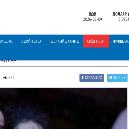
ӨНӨӨДӨР
ДОЛЛАР (
2026-08-09
3,593.
АМЬДРАЛ
ЭДИЙН ЗАСАГ
ДЭЛХИЙ ДАХИНД
СОЁЛ УРЛАГ
ЯРИЛЦЛАГ
ЧАДЛАА
1,
649
ХУВААЛЦАХ
ЖИРГЭХ