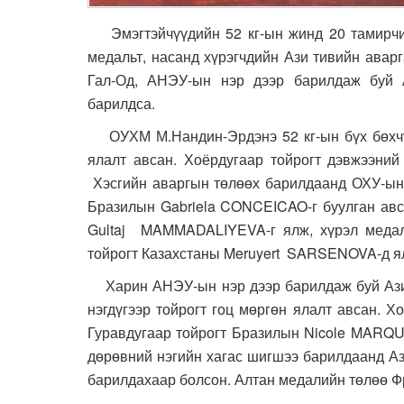
Эмэгтэйчүүдийн 52 кг-ын жинд 20 тамирчи
медальт, насанд хүрэгчдийн Ази тивийн ава
Гал-Од, АНЭУ-ын нэр дээр барилдаж буй 
барилдса.
ОУХМ М.Нандин-Эрдэнэ 52 кг-ын бүх бөхчүүди
ялалт авсан. Хоёрдугаар тойрогт дэвжээний
Хэсгийн аваргын төлөөх барилдаанд ОХУ-ын 
Бразилын Gabriela CONCEICAO-г буулган ав
Gultaj MAMMADALIYEVA-г ялж, хүрэл медали
тойрогт Казахстаны Meruyert SARSENOVA-д ял
Харин АНЭУ-ын нэр дээр барилдаж буй Ази т
нэгдүгээр тойрогт гоц мөргөн ялалт авсан. 
Гуравдугаар тойрогт Бразилын Nicole MARQUE
дөрөвний нэгийн хагас шигшээ барилдаанд А
барилдахаар болсон. Алтан медалийн төлөө Ф