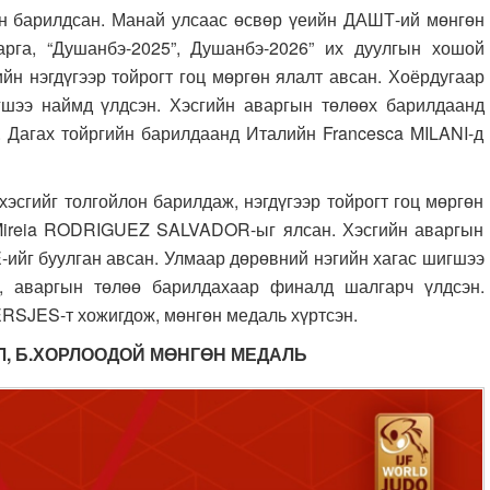
 барилдсан. Манай улсаас өсвөр үеийн ДАШТ-ий мөнгөн
арга, “Душанбэ-2025”, Душанбэ-2026” их дуулгын хошой
йн нэгдүгээр тойрогт гоц мөргөн ялалт авсан. Хоёрдугаар
гшээ наймд үлдсэн. Хэсгийн аваргын төлөөх барилдаанд
Дагах тойргийн барилдаанд Италийн Francesca MILANI-д
гийг толгойлон барилдаж, нэгдүгээр тойрогт гоц мөргөн
 Mireia RODRIGUEZ SALVADOR-ыг ялсан. Хэсгийн аваргын
-ийг буулган авсан. Улмаар дөрөвний нэгийн хагас шигшээ
, аваргын төлөө барилдахаар финалд шалгарч үлдсэн.
SJES-т хожигдож, мөнгөн медаль хүртсэн.
ЭЛ, Б.ХОРЛООДОЙ МӨНГӨН МЕДАЛЬ