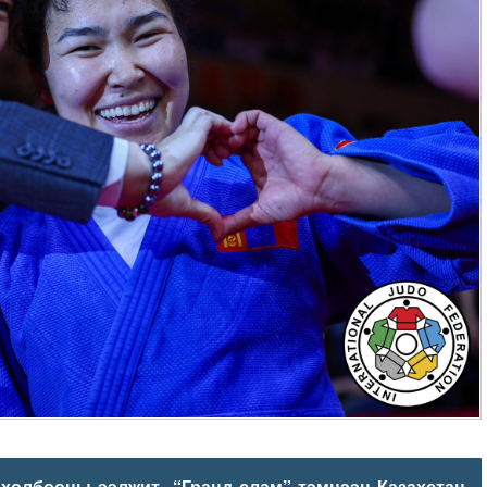
 холбооны ээлжит “Гранд слам” тэмцээн Казахстан