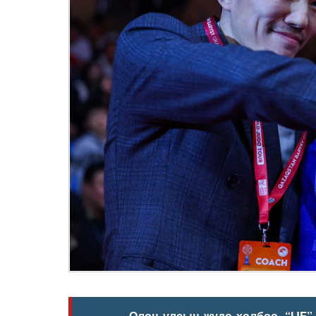
Олон улсын жүдо холбоо, “
IJF
”