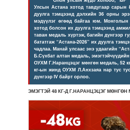
Улсын Астана хотод тавдугаар сарын 
дуулга тэмцээнд дэлхийн 36 орны эрэг
мэдүүлэг өгөөд байгаа юм. Монголын
хотод болсон их дуулга тэмцээнд амжил
таван медаль хүртэж, багийн дүнгээр г
бататгаж “Астана-2026” их дуулга тэмцэ
чадлаа.
Манай улсаас
энэ удаагийн “Аст
Б.Сүхба
т алтан медаль, эмэгтэйчүүдийн
ОУХМ Г.Наранцэцэг мөнгөн медаль, 52 к
кг-ын жинд ОУХМ Л.Анхзаяа нар тус ту
дүнгээр IV байрт орлоо.
ЭМЭГТЭЙ
48 КГ-Д Г.НАРАНЦЭЦЭГ МӨНГӨН