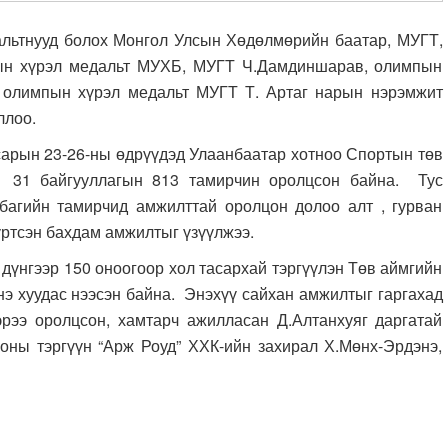
тнууд болох Монгол Улсын Хөдөлмөрийн баатар, МУГТ,
ын хүрэл медальт МУХБ, МУГТ Ч.Дамдиншарав, олимпын
 олимпын хүрэл медальт МУГТ Т. Артаг нарын нэрэмжит
ллоо.
рын 23-26-ны өдрүүдэд Улаанбаатар хотноо Спортын төв
 31 байгууллагын 813 тамирчин оролцсон байна. Тус
агийн тамирчид амжилттай оролцон долоо алт , гурван
үртсэн бахдам амжилтыг үзүүлжээ.
дүнгээр 150 оноогоор хол тасархай тэргүүлэн Төв аймгийн
нэ хуудас нээсэн байна. Энэхүү сайхан амжилтыг гаргахад
ээрээ оролцсон, хамтарч ажилласан Д.Алтанхуяг даргатай
оны тэргүүн “Арж Роуд” ХХК-ийн захирал Х.Мөнх-Эрдэнэ,