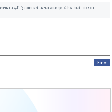
римтална уу. Ёс бус сэтгэгдлийг админ устгах эрхтэй. Мэдээний сэтгэгдэлд