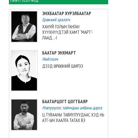
ЭНХБААТАР ХҮРЭЛБААТАР
24 мянган метр куб
Ерөнхий эрхлэгч
шатахууны агуулах 2028 онд
ашиглалтад орно
ХАНУЙ ГОЛЫН ГАНГАН
ХҮҮХНҮҮДТЭЙ ХАМТ “МАРТ”-
2026-08-09 16:44:09
ЛААД...-I
Тайваний шигшээ баг
БААТАР ЭНХМАРТ
ХонгКонгийн шигшээ багийг
3:0-ээр хожжээ
Нийтлэлч
2026-08-09 16:08:00
ДЭЭД ӨРӨӨНИЙ ШИРЭЭ
СЭЛЭНГЭ АЙМАГТ БАРИГДАЖ
БУЙ 70 МВТ-ЫН ДЦС-ЫН
ТЕХНОЛОГИЙН АНХНЫ ГАЛЫГ
АСААЖЭЭ
БААТАРЦОГТ ЦОГТБАЯР
2026-08-09 13:35:07
Нэвтрүүлэг, тоймчдын албаны дарга
Ц.ТУВААНЫ ТАВИУЛУУДААС ХЭД НЬ
“Дүрслэх урлагийн оюуны өв
АТГ-ЫН ХААЛГА ТАТАХ ВЭ
сан” тусгай үзэсгэлэн нээлтээ
хийлээ
2026-08-09 13:22:59