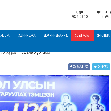
ӨНӨӨДӨР
ДОЛЛАР (
2026-08-10
3,593.
АМЬДРАЛ
ЭДИЙН ЗАСАГ
ДЭЛХИЙ ДАХИНД
СОЁЛ УРЛАГ
ЯРИЛЦЛАГ
ө, 8 хүрэл медаль хүртжээ
ХУВААЛЦАХ
ЖИРГЭХ