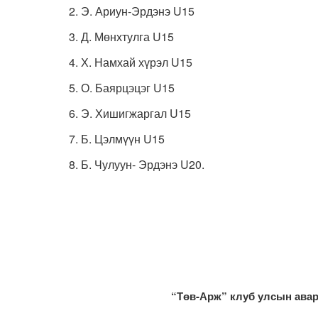
2. Э. Ариун-Эрдэнэ U15
3. Д. Мөнхтулга U15
4. Х. Намхай хүрэл U15
5. О. Баярцэцэг U15
6. Э. Хишигжаргал U15
7. Б. Цэлмүүн U15
8. Б. Чулуун- Эрдэнэ U20.
“Төв-Арж” клуб улсын аварг