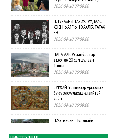
2026-08-10 07:00:00
Ц.ТУВААНЫ ТАВИУЛУУДААС
ХЭД НЬ АТГ-ЫН ХААЛГА ТАТАХ
ВЭ
2026-08-10 07:00:00
ЦАГ АГААР: Улаанбаатарт
өдөртөө 20 хэм дулаан
байна
2026-08-10 06:00:00
ЗУРХАЙ: Үс шинээр үргээлгэх
буюу засуулахад өлзийтэй
сайн
2026-08-10 06:00:00
Ц.Уртнасанг Польшийн
"Гавьяаны мөнгөн загалмай"
одонгоор шагнав
НИЙТЛЭЛЧИД
2026-08-09 17:53:34