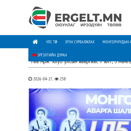
УЛС ТӨР
ЭРЭН СУРВАЛЖЛАХ
МОНГОЛЧУУДЫН 
ЭРГЭЛТИЙН ДУРАН
“Төв-Арж” клуб улсын аваргаас 7 алт, 3 мөнг
2026-04-27,
258