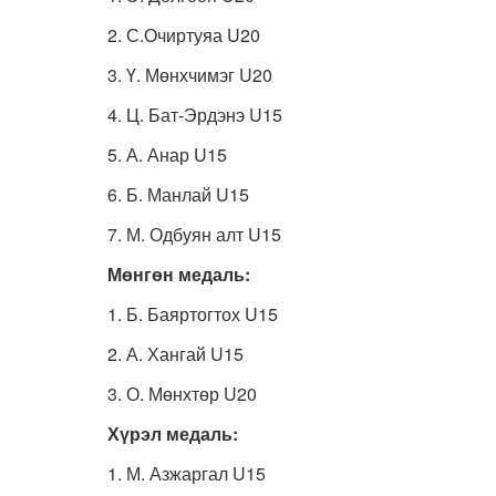
2. С.Очиртуяа U20
3. Ү. Мөнхчимэг U20
4. Ц. Бат-Эрдэнэ U15
5. А. Анар U15
6. Б. Манлай U15
7. М. Одбуян алт U15
Мөнгөн медаль
:
1. Б. Баяртогтох U15
2. А. Хангай U15
3. О. Мөнхтөр U20
Хүрэл медаль
:
1. М. Азжаргал U15