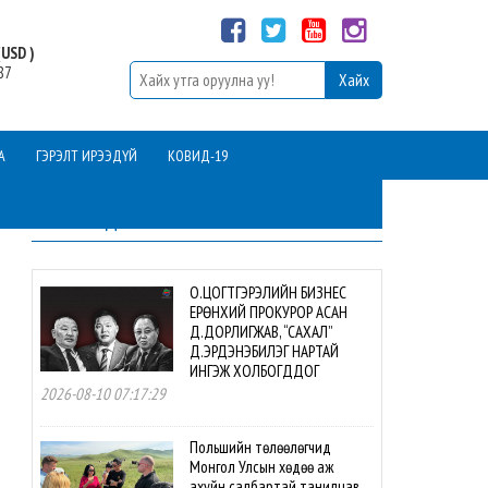
USD )
87
А
ГЭРЭЛТ ИРЭЭДҮЙ
КОВИД-19
ШИНЭ МЭДЭЭ
О.ЦОГТГЭРЭЛИЙН БИЗНЕС
ЕРӨНХИЙ ПРОКУРОР АСАН
Д.ДОРЛИГЖАВ, “САХАЛ”
Д.ЭРДЭНЭБИЛЭГ НАРТАЙ
ИНГЭЖ ХОЛБОГДДОГ
2026-08-10 07:17:29
Польшийн төлөөлөгчид
Монгол Улсын хөдөө аж
ахуйн салбартай танилцав