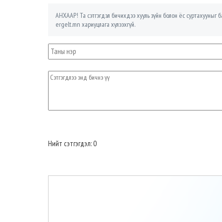
АНХААР! Та сэтгэгдэл бичихдээ хууль зүйн болон ёс суртахууныг ба
ergelt.mn хариуцлага хүлээхгүй.
Нийт сэтгэгдэл: 0