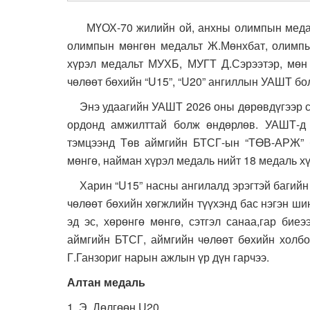
МҮОХ-70 жилийн ой, анхны олимпын медаль
олимпын мөнгөн медальт Ж.Мөнхбат, олимп
хүрэл медальт МУХБ, МУГТ Д.Сэрээтэр, мөн
чөлөөт бөхийн “U15”, “U20” ангиллын УАШТ бо
Энэ удаагийн УАШТ 2026 оны дөрөвдүгээр са
ордонд амжилттай болж өндөрлөв. УАШТ-д
тэмцээнд Төв аймгийн БТСГ-ын “ТӨВ-АРЖ” б
мөнгө, найман хүрэл медаль нийт 18 медаль х
Харин “U15” насны ангилалд эрэгтэй багийн 
чөлөөт бөхийн хөгжлийн түүхэнд бас нэгэн ши
эд эс, хөрөнгө мөнгө, сэтгэл санаа,гар бие
аймгийн БТСГ, аймгийн чөлөөт бөхийн холбо
Г.Ганзориг нарын ажлын үр дүн гарчээ.
Алтан медаль
1. Э. Дөлгөөн U20