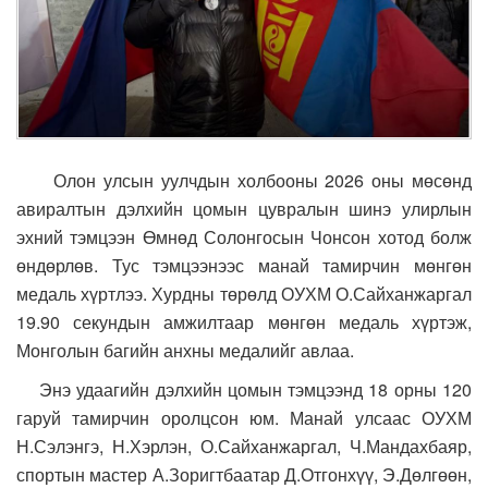
Олон улсын уулчдын холбооны 2026 оны мөсөнд
авиралтын дэлхийн цомын цувралын шинэ улирлын
эхний тэмцээн Өмнөд Солонгосын Чонсон хотод болж
өндөрлөв. Тус тэмцээнээс манай тамирчин мөнгөн
медаль хүртлээ. Хурдны төрөлд ОУХМ О.Сайханжаргал
19.90 секундын амжилтаар мөнгөн медаль хүртэж,
Монголын багийн анхны медалийг авлаа.
Энэ удаагийн дэлхийн цомын тэмцээнд 18 орны 120
гаруй тамирчин оролцсон юм. Манай улсаас ОУХМ
Н.Сэлэнгэ, Н.Хэрлэн, О.Сайханжаргал, Ч.Мандахбаяр,
спортын мастер А.Зоригтбаатар Д.Отгонхүү, Э.Дөлгөөн,