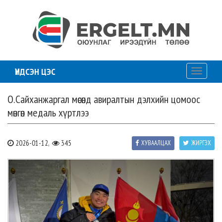
ҮНДСЭН ЦЭС
Toggle
navigati
О.Сайханжаргал мөсөнд авиралтын дэлхийн цомоос
мөнгөн медаль хүртлээ
2026-01-12,
345
ХУВААЛЦАХ
ЖИРГЭХ