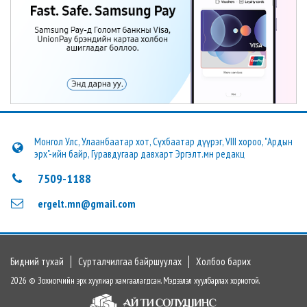
Монгол Улс, Улаанбаатар хот, Сүхбаатар дүүрэг, VIII хороо, "Ардын
эрх"-ийн байр, Гуравдугаар давхарт Эргэлт.мн редакц
7509-1188
ergelt.mn@gmail.com
Бидний тухай
Сурталчилгаа байршуулах
Холбоо барих
2026 © Зохиогчийн эрх хуулиар хамгаалагдсан. Мэдээлэл хуулбарлах хориотой.