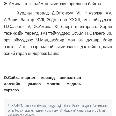
Ж.Амина гэсэн найман тамирчин оролцсон байгаа.
Хурдны төрөлд Д.Отгонхүү VI, Н.Хэрлэн XV,
А.Зоригтбаатар XVII, Э.Дөлгөөн XXXII, эмэгтэйчүүдээс
Н.Сэлэнгэ IV, Ж.Амина XI байрт шалгарлаа. Харин
техникийн төрөлд эмэгтэйчүүдээс ОУХМ Н.Сэлэнгэ 36,
эрэгтэйчүүдээс Ч.Мандахбаяр мөн 36 дугаар байр
эзлэв. Ингэснээр манай тамирчдын дэлхийн цомын
эхний гараа өндөрлөж байна.
О.Сайханжаргал мөсөнд авиралтын
дэлхийн цомоос мөнгөн медаль
хүртлээ
АНХААР! Та сэтгэгдэл бичихдээ хууль зүйн болон ёс суртахууныг баримтална
уу. Ёс бус сэтгэгдлийг админ устгах эрхтэй. Мэдээний сэтгэгдэлд ergelt.mn
хариуцлага хүлээхгүй.