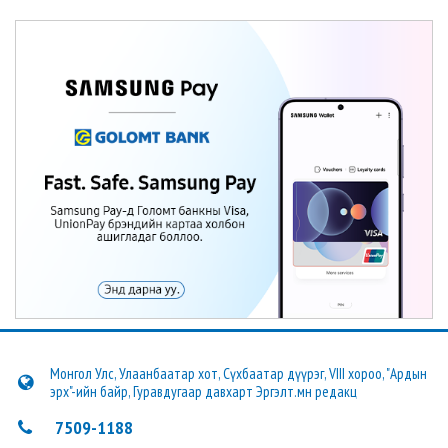
Монгол Улс, Улаанбаатар хот, Сүхбаатар дүүрэг, VIII хороо, "Ардын
эрх"-ийн байр, Гуравдугаар давхарт Эргэлт.мн редакц
7509-1188