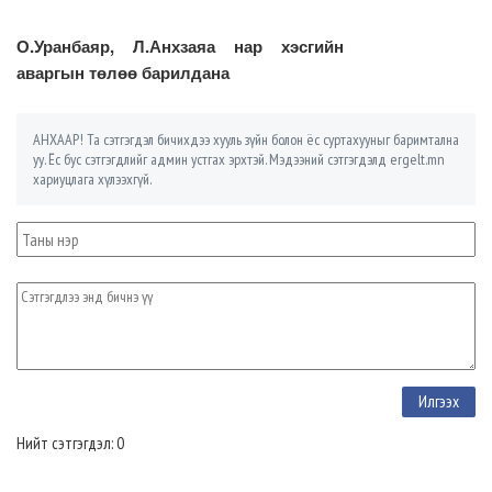
О.Уранбаяр, Л.Анхзаяа нар хэсгийн
аваргын төлөө барилдана
АНХААР! Та сэтгэгдэл бичихдээ хууль зүйн болон ёс суртахууныг баримтална
уу. Ёс бус сэтгэгдлийг админ устгах эрхтэй. Мэдээний сэтгэгдэлд ergelt.mn
хариуцлага хүлээхгүй.
Нийт сэтгэгдэл: 0