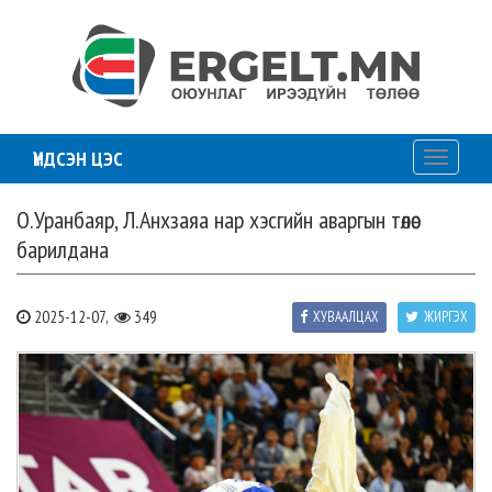
ҮНДСЭН ЦЭС
Toggle
navigati
О.Уранбаяр, Л.Анхзаяа нар хэсгийн аваргын төлөө
барилдана
2025-12-07,
349
ХУВААЛЦАХ
ЖИРГЭХ