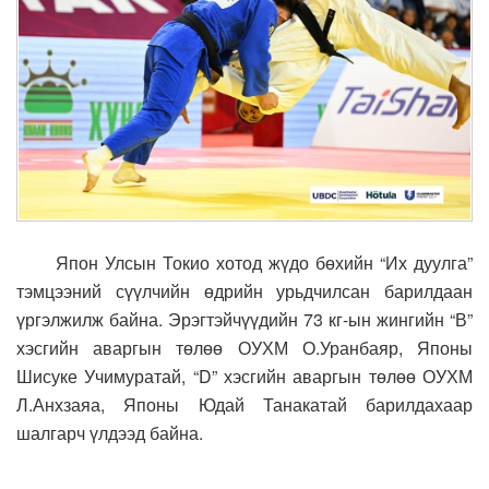
Япон Улсын Токио хотод жүдо бөхийн “Их дуулга”
тэмцээний сүүлчийн өдрийн урьдчилсан барилдаан
үргэлжилж байна. Эрэгтэйчүүдийн 73 кг-ын жингийн “В”
хэсгийн аваргын төлөө ОУХМ О.Уранбаяр, Японы
Шисуке Учимуратай, “D” хэсгийн аваргын төлөө ОУХМ
Л.Анхзаяа, Японы Юдай Танакатай барилдахаар
шалгарч үлдээд байна.