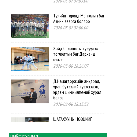
2026-08-07 07:05:00
Түлийн төрөлд Монголын баг
Азийн аварга боллоо
2026-08-07 07:00:00
Хойд Солонгосын үзүүлэх
тоглолтын баг Дарханд
очжээ
2026-08-06 18:26:07
Д.Нацагдоржийн амьдрал,
уран бүтээлийн үзэсгэлэн,
эрдэм шинжилгээний хурал
болов
2026-08-06 18:15:52
ШАТАХУУНЫ НӨӨЦИЙГ
НЭМЭГДҮҮЛЖ,
НИЙЛҮҮЛЭЛТИЙН
ДОГОЛДЛЫГ АРИЛГАХАД
НИЙТЛЭЛЧИД