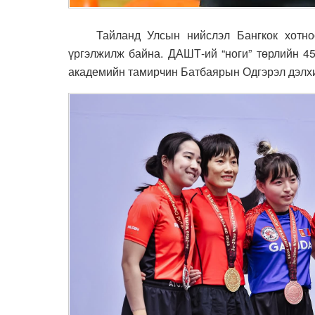
Тайланд Улсын нийслэл Бангкок хотноо 
үргэлжилж байна. ДАШТ-ий “ноги” төрлийн 45
академийн тамирчин Батбаярын Одгэрэл дэлхи