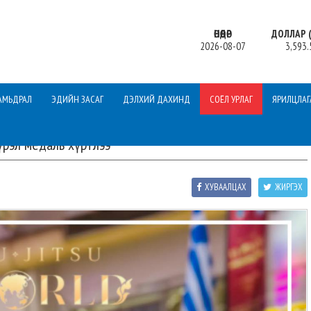
ӨНӨӨДӨР
ДОЛЛАР (
2026-08-07
3,593.
АМЬДРАЛ
ЭДИЙН ЗАСАГ
ДЭЛХИЙ ДАХИНД
СОЁЛ УРЛАГ
ЯРИЛЦЛАГ
үрэл медаль хүртлээ
ХУВААЛЦАХ
ЖИРГЭХ