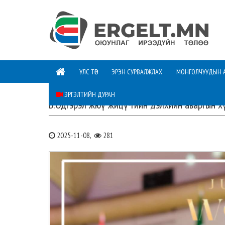
УЛС ТӨР
ЭРЭН СУРВАЛЖЛАХ
МОНГОЛЧУУДЫН 
ЭРГЭЛТИЙН ДУРАН
Б.Одгэрэл жюү жицү-гийн дэлхийн аваргын х
2025-11-08,
281