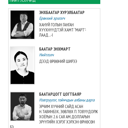
АНХААРЧ БАЙНА
2026-08-06 14:13:35
ЭНХБААТАР ХҮРЭЛБААТАР
Ерөнхий эрхлэгч
Монголын волейболын баг,
ХАНУЙ ГОЛЫН ГАНГАН
Хонконгийн багийг хожлоо
ХҮҮХНҮҮДТЭЙ ХАМТ “МАРТ”-
2026-08-06 14:00:05
ЛААД...-I
БААТАР ЭНХМАРТ
А.Оргилмаа өсвөрийн
Нийтлэлч
дэлхийн аваргаас дөрөв дэх
ДЭЭД ӨРӨӨНИЙ ШИРЭЭ
медалиа хүртэв
2026-08-06 13:47:15
М.Мөнххайр өсвөрийн
дэлхийн аваргаас хүрэл
БААТАРЦОГТ ЦОГТБАЯР
медаль авлаа
Нэвтрүүлэг, тоймчдын албаны дарга
2026-08-06 13:38:56
ЭРЧИМ ХҮЧНИЙ САЙД АСАН
Н.ТАВИНБЭХ, ЗӨВЛӨХ П.ТОВУУДОРЖ
Э.Маргад өсвөрийн дэлхийн
ХОЁРЫН 2.6 САЯ АМ.ДОЛЛАРЫН
аваргаас хүрэл медаль
ЭРҮҮГИЙН ХЭРЭГ ХЭРХЭН ӨРНӨСӨН
хүртжээ
БЭ