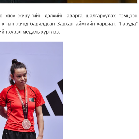
жюү жицү-гийн дэлхийн аварга шалгаруулах тэмцээн
 кг-ын жинд барилдсан Завхан аймгийн харьяат, “Гаруда”
йн хүрэл медаль хүртлээ.