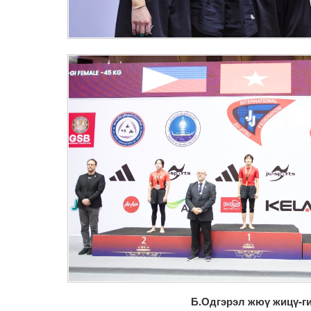
Б.Одгэрэл жюү жицү-г