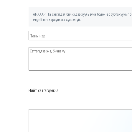
АНХААР! Та сэтгэгдэл бичихдээ хууль зүйн болон ёс суртахууныг ба
ergelt.mn хариуцлага хүлээхгүй.
Нийт сэтгэгдэл: 0