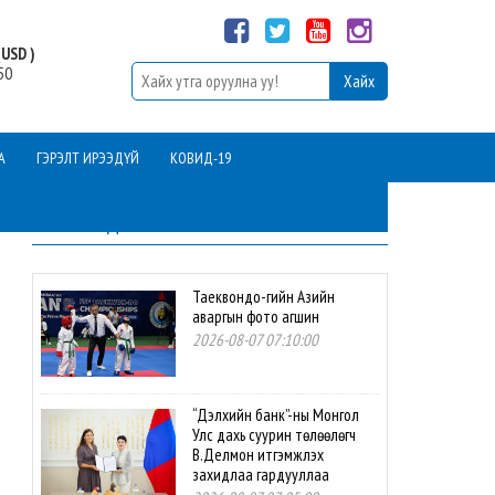
USD )
50
А
ГЭРЭЛТ ИРЭЭДҮЙ
КОВИД-19
ШИНЭ МЭДЭЭ
Таеквондо-гийн Азийн
аваргын фото агшин
2026-08-07 07:10:00
“Дэлхийн банк”-ны Монгол
Улс дахь суурин төлөөлөгч
В.Делмон итгэмжлэх
захидлаа гардууллаа