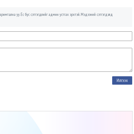
римтална уу. Ёс бус сэтгэгдлийг админ устгах эрхтэй. Мэдээний сэтгэгдэлд