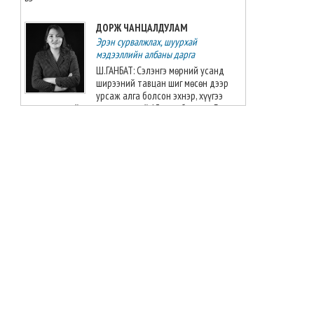
2026-08-06 13:27:31
ДОРЖ ЧАНЦАЛДУЛАМ
Эрэн сурвалжлах, шуурхай
“Singapore Women series”
мэдээллийн албаны дарга
тэмцээнд манай багт Greece
Elizabeth Berg тоглоно
Ш.ГАНБАТ: Сэлэнгэ мөрний усанд
ширээний тавцан шиг мөсөн дээр
2026-08-06 13:14:57
урсаж алга болсон эхнэр, хүүгээ
амьд, үхсэнийг мэдэж чадалгүй 13 жил боллоо. Гэхдээ
Азийн аваргыг Хойд
ОХУ-ын Наушик тосгоноос адилхан эмэгтэйн цогцос
Солонгосн баг 13 алтан
олдсоныг шинжилж байгаа гэсэн
медальтайгаар тэргүүлж
явна
БАТ-ЭРДЭНЭ БАДРАЛМАА
2026-08-06 12:53:48
Улс төрийн мэдээллийн албаны дарга
ШУДАРГЫН ДҮРТЭЙ Ч ШУДАРГА БИШ
Монгол Улсын эмэгтэй
Ж.БАЯРМАА
шигшээ баг өмсгөлөө гардан
авлаа
2026-08-06 12:41:14
БАТЗАЯА ГҮНЖИД
Сэтгүүлч
Хууль зүй, дотоод хэргийн
ЖҮЖИГЧИН Т.БИЛЭГЖАРГАЛЫН ЭЭЖ
сайд С.Амарсайхан: “Нийтийн
Л.НОРОВОО: ХҮҮД МИНЬ ГЭГЭЭЛЭГ,
албан тушаалтны хууль бус
БААТАРЛАГ, ДУРЛАЛТ ЗАЛУУГИЙН