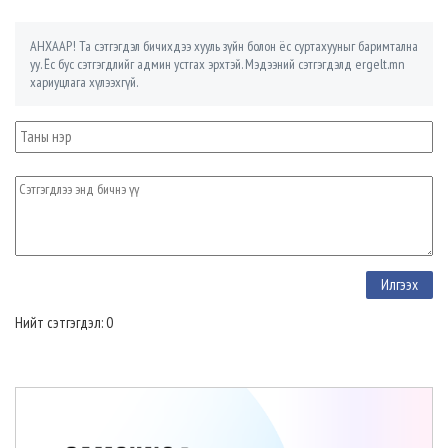
АНХААР! Та сэтгэгдэл бичихдээ хууль зүйн болон ёс суртахууныг баримтална
уу. Ёс бус сэтгэгдлийг админ устгах эрхтэй. Мэдээний сэтгэгдэлд ergelt.mn
хариуцлага хүлээхгүй.
Нийт сэтгэгдэл: 0