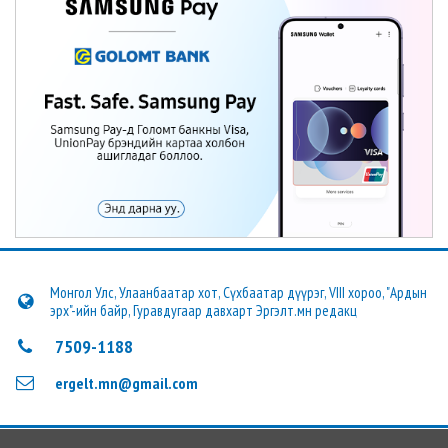
Монгол Улс, Улаанбаатар хот, Сүхбаатар дүүрэг, VIII хороо, "Ардын
эрх"-ийн байр, Гуравдугаар давхарт Эргэлт.мн редакц
7509-1188
ergelt.mn@gmail.com