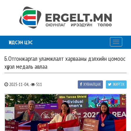
ҮНДСЭН ЦЭС
Toggle
navigati
Б.Отгонжаргал уламжлалт харвааны дэлхийн цомоос
хүрэл медаль авлаа
2025-11-04,
511
ХУВААЛЦАХ
ЖИРГЭХ