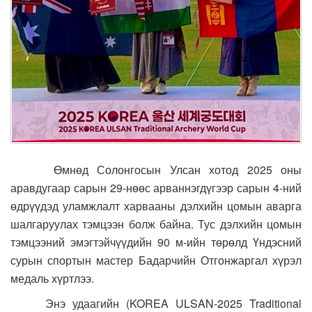
Өмнөд Солонгосын Улсан хотод 2025 оны
аравдугаар сарын 29-нөөс арваннэгдүгээр сарын 4-ний
өдрүүдэд уламжлалт харвааны дэлхийн цомын аварга
шалгаруулах тэмцээн болж байна. Тус дэлхийн цомын
тэмцээний эмэгтэйчүүдийн 90 м-ийн төрөлд Үндэсний
сурын спортын мастер Бадарчийн Отгонжаргал хүрэл
медаль хүртлээ.
Энэ удаагийн (KOREA ULSAN-2025 Traditional