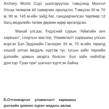
Archery World Cup) шалгаруулах тэмцээнд Монгол
Улсаа төлөөлж 40 тамирчин оролцсон. Тэмцээн 30 м, 70
м, 90 м, 145 м-ийн зайд баг, ганцаарчилсан төрлөөр 12
багц медалийн төлөө дөрвөн өдөр өрсөлдсөн.
Манай улсаас Үндэсний сурын “Аймгийн онч
харваач”, спортын мастер, Уламжлалт харвааны улсын
мэргэн Бат-Эрдэнийн Ганзориг 30 м, 70 м-ийн төрөлд
хошой алтан медаль хүртэж тус тусын зайн төрлийн
дэлхийн цомын аварга болсон. Бүх зайн нийлбэр
дүнгээр “Гран при” шагнал хүртсэн байна.
Б.Отгонжаргал уламжлалт харвааны
дэлхийн цомоос хүрэл медаль авлаа