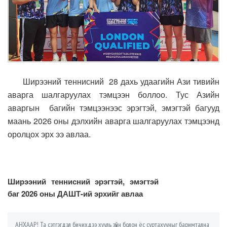
Ширээний теннисний 28 дахь удаагийн Ази тивийн
аварга шалгаруулах тэмцээн боллоо. Тус Азийн
аваргын багийн тэмцээнээс эрэгтэй, эмэгтэй багууд
маань 2026 оны дэлхийн аварга шалгаруулах тэмцээнд
оролцох эрх ээ авлаа.
Ширээний теннисний эрэгтэй, эмэгтэй
баг 2026 оны ДАШТ-ий эрхийг авлаа
АНХААР! Та сэтгэгдэл бичихдээ хууль зүйн болон ёс суртахууныг баримтална