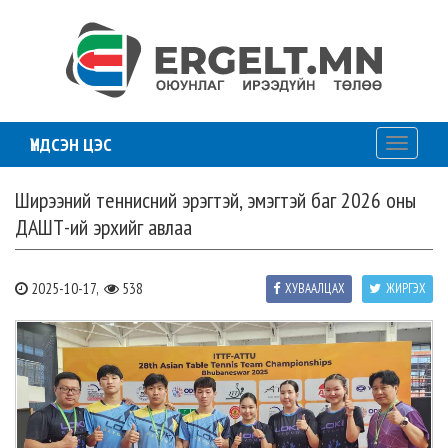
ҮНДСЭН ЦЭС
Toggle
navigati
Ширээний теннисний эрэгтэй, эмэгтэй баг 2026 оны
ДАШТ-ий эрхийг авлаа
2025-10-17,
538
ХУВААЛЦАХ
ЖИРГЭХ