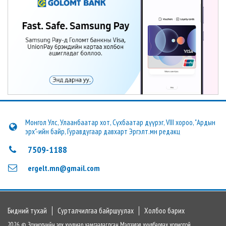
Монгол Улс, Улаанбаатар хот, Сүхбаатар дүүрэг, VIII хороо, "Ардын
эрх"-ийн байр, Гуравдугаар давхарт Эргэлт.мн редакц
7509-1188
ergelt.mn@gmail.com
Бидний тухай
Сурталчилгаа байршуулах
Холбоо барих
2026 © Зохиогчийн эрх хуулиар хамгаалагдсан. Мэдээлэл хуулбарлах хориотой.