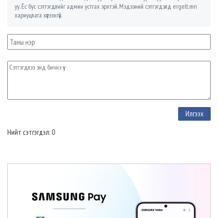
уу. Ёс бус сэтгэгдлийг админ устгах эрхтэй. Мэдээний сэтгэгдэлд ergelt.mn
хариуцлага хүлээхгүй.
Нийт сэтгэгдэл: 0