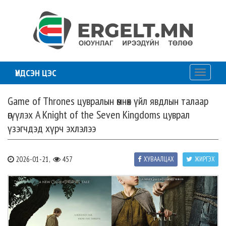
ҮНДСЭН ЦЭС
Toggle
navigati
Game of Thrones цувралын өмнөх үйл явдлын талаар
өгүүлэх A Knight of the Seven Kingdoms цуврал
үзэгчдэд хүрч эхлэлээ
2026-01-21,
457
ХУВААЛЦАХ
ЖИРГЭХ