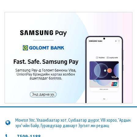
Монгол Улс, Улаанбаатар хот, Сүхбаатар дүүрэг, VIII хороо, "Ардын
эрх"-ийн байр, Гуравдугаар давхарт Эргэлт.мн редакц
7509-1188