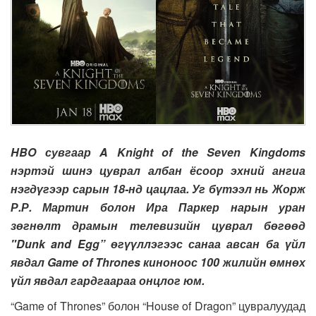
HBO сувгаар A Knight of the Seven Kingdoms
нэртэй шинэ цуврал албан ёсоор эхний ангиа
нэгдүгээр сарын 18-нд цацлаа. Уг бүтээл нь Жорж
Р.Р. Мартин болон Ира Паркер нарын уран
зөгнөлт драмын телевизийн цуврал бөгөөд
"Dunk and Egg” өгүүллэгээс санаа авсан ба үйл
явдал Game of Thrones киноноос 100 жилийн өмнөх
үйл явдал гардгаараа онцлог юм.
“Game of Thrones” болон “House of Dragon” цувралуудад