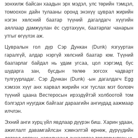
зонхилж байсан хаадын эрх мэдэл, улс төрийн тэмцэл,
томоохон дайн тулааны оронд энэхүү цуврал жирийн
нэгэн хөлсний баатар түүний дагалдагч хүүгийн
аяллаар дамжуулан ёс суртахуун, баатарлаг чанарын
утгыг өгүүлэх аж.
Цувралын гол дүр Сэр Дункан (Dunk) язгууртан
гаралгүй, алдар нэргүй хөлсний баатар юм. Түүний
баатарлаг байдал нь удам угсаа, цол хэргэмд бус
шударга зан, бусдын төлөө зогсох чадварт
тулгуурладаг. Сэр Дункан (Dunk) -ын дагалдагч Egg
хэмээх хүүг анх харвал жирийн нэг туслах мэт боловч
түүний цаана Вестеросын ирээдүйтэй холбоотой том
бэлгэдэл нуугдаж байгааг дараагийн ангиудад аажмаар
илчлэн.
Эхний анги хурц үйл явдлаар дүүрэн биш. Харин удаан,
ажиглалт давамгайлсан хэмнэлтэй өрнөж, дүрүүдийн
дотоод ертөнц, харилцаанд анхаарлаа төвлөрүүлсэн нь