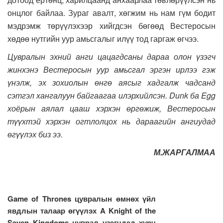
онцлог байлаа. Зураг авалт, хөгжим нь нам гүм бодит
мэдрэмж төрүүлэхээр хийгдсэн бөгөөд Вестеросын
хөдөө нутгийн уур амьсгалыг илүү тод гаргаж өгчээ.
Цувралын эхний анги цацагдсаны дараа олон үзэгч
жинхэнэ Вестеросын уур амьсгал эргэн ирлээ гэж
үнэлж, эх зохиолын өнгө аясыг хадгалж чадсанд
сэтгэл хангалуун байгаагаа илэрхийлсэн. Dunk ба Egg
хоёрын аялал цааш хэрхэн өргөжиж, Вестеросын
түүхтэй хэрхэн огтлолцох нь дараагийн ангиудад
өгүүлэх биз ээ.
М.ЖАРГАЛМАА
Game of Thrones цувралын өмнөх үйл
явдлын талаар өгүүлэх A Knight of the
Seven Kingdoms цуврал үзэгчдэд хүрч