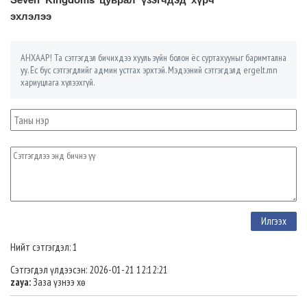
эхлэлээ
АНХААР! Та сэтгэгдэл бичихдээ хууль зүйн болон ёс суртахууныг баримтална
уу. Ёс бус сэтгэгдлийг админ устгах эрхтэй. Мэдээний сэтгэгдэлд ergelt.mn
хариуцлага хүлээхгүй.
Нийт сэтгэгдэл: 1
Сэтгэгдэл үлдээсэн: 2026-01-21 12:12:21
zaya:
Заза үзнээ хө