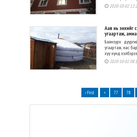
2020-10-02 12:
Аав нь энхийг 
угаартаж, амиа
Баянзүрх дүүрг
угаартаж, нас ба
хүү хүнд хэлбэрээ
2020-10-02 08:
‹ First
<
77
78