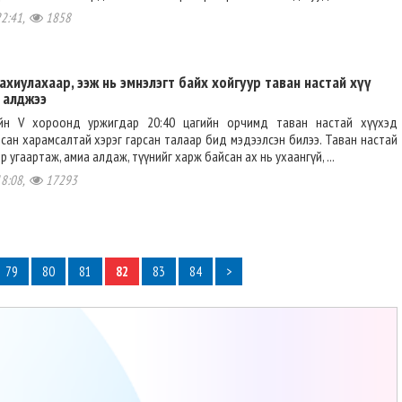
22:41,
1858
сахиулахаар, ээж нь эмнэлэгт байх хойгуур таван настай хүү
 алджээ
ийн V хороонд уржигдар 20:40 цагийн орчимд таван настай хүүхэд
рсан харамсалтай хэрэг гарсан талаар бид мэдээлсэн билээ. Таван настай
р угаартаж, амиа алдаж, түүнийг харж байсан ах нь ухаангүй, ...
18:08,
17293
79
80
81
82
83
84
>