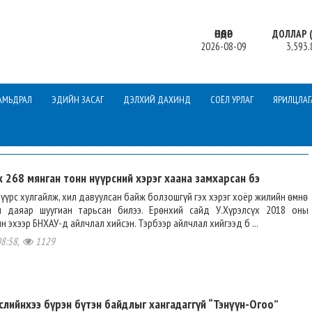
ӨНӨӨДӨР
ДОЛЛАР (
2026-08-09
3,593.
АМЬДРАЛ
ЭДИЙН ЗАСАГ
ДЭЛХИЙ ДАХИНД
СОЁЛ УРЛАГ
ЯРИЛЦЛАГ
х 268 мянган тонн нүүрсний хэрэг хаана замхарсан бэ
нүүрс хулгайлж, хил давуулсан байж болзошгүй гэх хэрэг хоёр жилийн өмнө
м даяар шуугиан тарьсан билээ. Ерөнхий сайд У.Хүрэлсүх 2018 оны
 эхээр БНХАУ-д айлчлал хийсэн. Тэрбээр айлчлал хийгээд б ...
08:58,
1129
слийнхээ бүрэн бүтэн байдлыг хангадаггүй “Тэнүүн-Огоо”