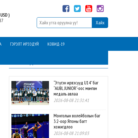
USD )
87
А
ГЭРЭЛТ ИРЭЭДҮЙ
КОВИД-19
ШИНЭ МЭДЭЭ
“Этүгэн ирвэсүүд U14” баг
“AUBL JUNIOR”-оос мөнгөн
медаль авлаа
2026-08-08 21:31:41
Монголын волейболын баг
3:2-оор Японы багт
хожигдлоо
2026-08-08 21:09:03