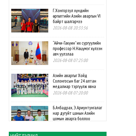
Г.Хонгорзул хүндийн
өргөлтийн Азийн аваргын VI
байрт шалгарчээ
2026-08-08 20:33:56
“Айчи-Гакүин” их сургуулийн
профессор Н.Нацүмэг хүлээн
авч уулзлаа
2026-08-08 07:25:00
Азийн аваргыг Хойд
Солонгосын баг 24 алтан
медалиар тэргүүлж явна
2026-08-08 07:20:00
Б.Ачбадрах, Э.Ариунтунгалаг
нар дугуйт цанын Азийн
цомын аварга боллоо
2026-08-08 07:10:00
НИЙТЛЭЛЧИД