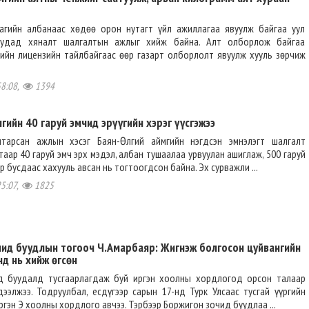
агийн албанаас хөдөө орон нутагт үйл ажиллагаа явуулж байгаа уул
иудад хяналт шалгалтын ажлыг хийж байна. Алт олборлож байгаа
ийн лицензийн тайлбайгаас өөр газарт олборлолт явуулж хууль зөрчиж
58:08,
1394
гийн 40 гаруй эмчид эрүүгийн хэрэг үүсгэжээ
мтарсан ажлын хэсэг Баян-Өлгий аймгийн нэгдсэн эмнэлэгт шалгалт
таар 40 гаруй эмч эрх мэдэл, албан тушаалаа урвуулан ашиглаж, 500 гаруй
 бусдаас хахууль авсан нь тогтоогдсон байна. Эх сурважли ...
25:07,
1825
чид буудлын тогооч Ч.Амарбаяр: Жигнэж болгосон цуйвангийн
д нь хийж өгсөн
д буудалд тусгаарлагдаж буй иргэн хоолны хордлогод орсон талаар
ээлжээ. Тодруулбал, есдүгээр сарын 17-нд Турк Улсаас тусгай үүргийн
ргэн Э хоолны хордлого авчээ. Тэрбээр Боржигон зочид буудлаа ...