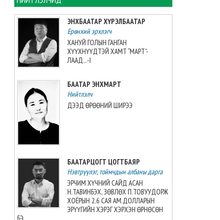
Монголын баг, Хятадын
багийг 3:0-ээр буулган авлаа
ЭНХБААТАР ХҮРЭЛБААТАР
2026-08-08 07:05:00
Ерөнхий эрхлэгч
ХАНУЙ ГОЛЫН ГАНГАН
ХҮҮХНҮҮДТЭЙ ХАМТ “МАРТ”-
Таеквондо-гийн “Grand slam”-
ЛААД...-I
аас алт, мөнгө, хүрэл медаль
хүртжээ
БААТАР ЭНХМАРТ
2026-08-08 07:00:00
Нийтлэлч
ДЭЭД ӨРӨӨНИЙ ШИРЭЭ
ЗУРХАЙ: Үс шинээр үргээлгэх
буюу засуулахад нүд
бүрэлзэн улцайна
2026-08-08 06:00:00
БААТАРЦОГТ ЦОГТБАЯР
ЦАГ АГААР: Улаанбаатарт
Нэвтрүүлэг, тоймчдын албаны дарга
өдөртөө 32 хэм дулаан
байна
ЭРЧИМ ХҮЧНИЙ САЙД АСАН
Н.ТАВИНБЭХ, ЗӨВЛӨХ П.ТОВУУДОРЖ
2026-08-08 06:00:00
ХОЁРЫН 2.6 САЯ АМ.ДОЛЛАРЫН
ЭРҮҮГИЙН ХЭРЭГ ХЭРХЭН ӨРНӨСӨН
БЭ