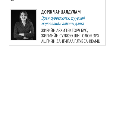
ДОРЖ ЧАНЦАЛДУЛАМ
Эрэн сурвалжлах, шуурхай
мэдээллийн албаны дарга
ЖИРИЙН АРХИТЕКТОРЧ БУС,
ЖИРМИЙН СҮЛЖЭЭ ШИГ ОЛОН ЭРХ
АШГИЙН ЗАНГИЛАА Г.ЛУВСАНЖАМЦ
БАТ-ЭРДЭНЭ БАДРАЛМАА
Улс төрийн мэдээллийн албаны дарга
ШУДАРГЫН ДҮРТЭЙ Ч ШУДАРГА БИШ
Ж.БАЯРМАА
БАТЗАЯА ГҮНЖИД
Сэтгүүлч
Б.Шарав агсны гэргий Д.ГАНЧИМЭГ:
Хань минь “Төр намайг үнэлж
байхад би хүндлэхгүй бол болохгүй”
гээд эцсийнхээ хүчийг шавхаж, өөрөө
шагналаа авсан