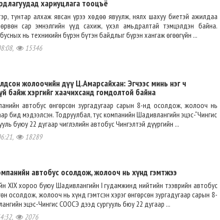
рдлагуудад хариуцлага тооцъё
эр, тунтар алхаж явсан үрээ хөдөө явуулж, нялх шахуу биетэй ажилдаа
өрвөн сар эмнэлгийн үүд сахиж, үхэл амьдралтай тэмцэлдэн байна.
бусных нь техникийн бүрэн бүтэн байдлыг бүрэн хангаж өгөөгүйн ...
08:08,
15346
лдсон жолоочийн дүү Ц.Амарсайхан: Эгчээс минь нэг ч
үй байж хэргийг хаачихсанд гомдолтой байна
панийн автобус өнгөрсөн зургадугаар сарын 8-нд осолдож, жолооч нь
аар бид мэдээлсэн. Тодруулбал, тус компанийн Шадивлангийн эцэс-“Чингис
уль буюу 22 дугаар чиглэлийн автобус Чингэлтэй дүүргийн ...
06:21,
18289
омпанийн автобус осолдож, жолооч нь хүнд гэмтжээ
йн XIX хороо буюу Шадивлангийн I гудамжинд нийтийн тээврийн автобус
өн осолдож, жолооч нь хүнд гэмтсэн хэрэг өнгөрсөн зургадугаар сарын 8-
ангийн эцэс-Чингис СООСЭ дээд сургууль бюу 22 дугаар ...
54:32,
2076