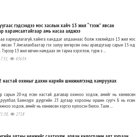
угаас гэдсэндээ мэс заслын хайч 13 жил “тээж” явсан
ар харамсалтайгаар амь насаа алджээ
а хариуцлагагүй, хайнга ханддаг алдаанаас болж хэвлийдээ 13 жил мэс
 явсан Т.Амгаланбаатар гэх залуу өнгөрсөн оны аравдугаар сарын 15-нд
 Тэрээр 13 жил өвчин намдаах эм тариа хэрэглэж, турж э ...
17:31,
43634
12 настай охиныг дахин нарийн шинжилгээнд хамруулах
эр сарын 20-нд есөн настай дагавар охиноо зодож, амийг нь хөнөөсөн
друулбал, Баянзүрх дүүргийн 23 дугаар хорооны оршин суугч Б нь есөн
иноо зодож, амийг нь хөнөөсөн хэргээ хүлээсэн билээ. Тали ...
21:30,
2718
мгийн алтны ченжийг саатуулж, арван килограмм алт хураан