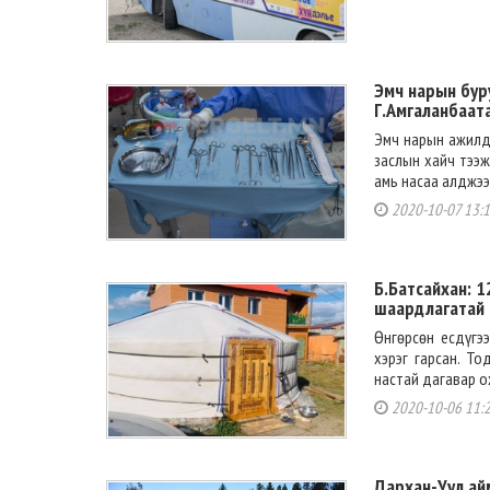
Эмч нарын буру
Г.Амгаланбаат
Эмч нарын ажилда
заслын хайч тээж
амь насаа алджээ.
2020-10-07 13:
Б.Батсайхан: 
шаардлагатай
Өнгөрсөн есдүгэ
хэрэг гарсан. То
настай дагавар ох
2020-10-06 11:
Дархан-Уул ай