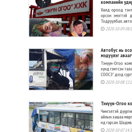
компанийн уди
Хөлд ороод тэнт
орсон эмэгтэй д
Тодруулбал, авто
2020-10-09 08:
Автобус нь осо
мэдүүлэг авааг
Тэнүүн-Огоо ком
хүнд гэмтсэн тал
СООСЭ” дээд сургу
2020-10-08 12:
Тэнүүн-Огоо к
Чингэлтэй дүүрги
айлын хашаа мөрг
нд гарсан. Шадивл
2020-10-07 14: