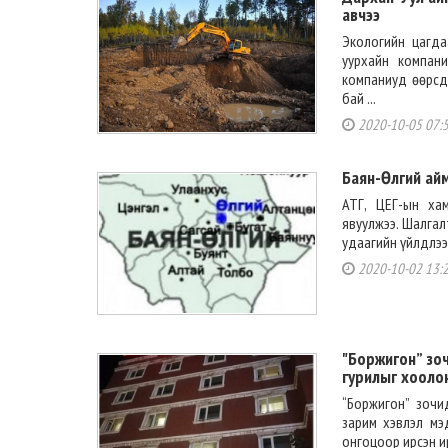
авчээ
Экологийн цагда
уурхайн компан
компаниуд өөрсд
бай ...
2020-10-05 07:
Баян-Өлгий айм
АТГ, ЦЕГ-ын ха
явуулжээ. Шалгал
удаагийн үйлдлээр
2020-10-02 13:
"Боржигон” зо
гурилыг хоолон
“Боржигон” зочи
зарим хэвлэл мэд
онгоцоор ирсэн и