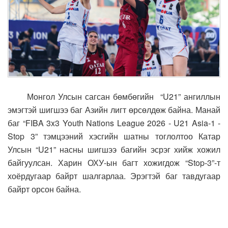
Монгол Улсын сагсан бөмбөгийн “U21” ангиллын
эмэгтэй шигшээ баг Азийн лигт өрсөлдөж байна. Манай
баг “FIBA 3x3 Youth Nations League 2026 - U21 Asia-1 -
Stop 3” тэмцээний хэсгийн шатны тоглолтоо Катар
Улсын “U21” насны шигшээ багийн эсрэг хийж хожил
байгуулсан. Харин ОХУ-ын багт хожигдож “Stop-3”-т
хоёрдугаар байрт шалгарлаа. Эрэгтэй баг тавдугаар
байрт орсон байна.