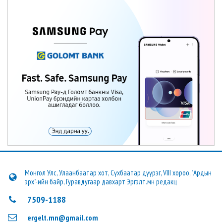
Монгол Улс, Улаанбаатар хот, Сүхбаатар дүүрэг, VIII хороо, "Ардын
эрх"-ийн байр, Гуравдугаар давхарт Эргэлт.мн редакц
7509-1188
ergelt.mn@gmail.com