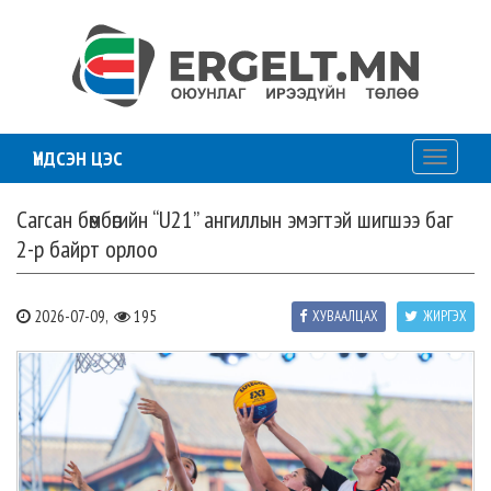
ҮНДСЭН ЦЭС
Toggle
navigati
Сагсан бөмбөгийн “U21” ангиллын эмэгтэй шигшээ баг
2-р байрт орлоо
2026-07-09,
195
ХУВААЛЦАХ
ЖИРГЭХ