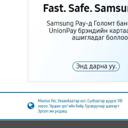
Монгол Улс, Улаанбаатар хот, Сүхбаатар дүүрэг, VIII
хороо, "Ардын эрх"-ийн байр, Гуравдугаар давхарт
Эргэлт.мн редакц