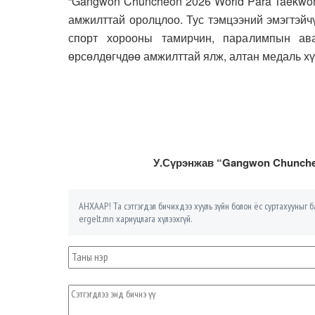
“Gangwon Chuncheon 2026 World Para Taekwon
амжилттай оролцлоо. Тус тэмцээний эмэгтэйч
спорт хорооны тамирчин, паралимпын ав
өрсөлдөгчдөө амжилттай ялж, алтан медаль хү
У.Сүрэнжав “Gangwon Chunche
АНХААР! Та сэтгэгдэл бичихдээ хууль зүйн болон ёс суртахууныг ба
ergelt.mn хариуцлага хүлээхгүй.