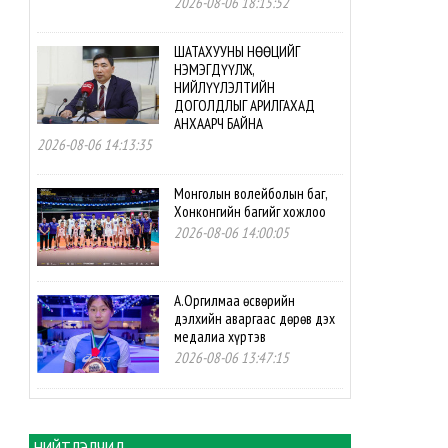
2026-08-06 18:15:52
ШАТАХУУНЫ НӨӨЦИЙГ
НЭМЭГДҮҮЛЖ,
НИЙЛҮҮЛЭЛТИЙН
ДОГОЛДЛЫГ АРИЛГАХАД
АНХААРЧ БАЙНА
2026-08-06 14:13:35
Монголын волейболын баг,
Хонконгийн багийг хожлоо
2026-08-06 14:00:05
А.Оргилмаа өсвөрийн
дэлхийн аваргаас дөрөв дэх
медалиа хүртэв
2026-08-06 13:47:15
М.Мөнххайр өсвөрийн
дэлхийн аваргаас хүрэл
медаль авлаа
НИЙТЛЭЛЧИД