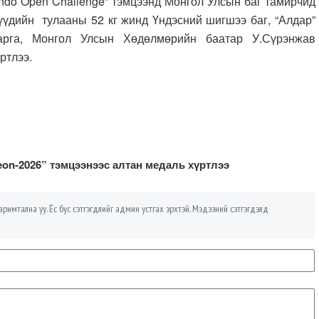
do Open Challenge” тэмцээнд Монгол Улсын баг тамирчид
үүдийн тулааны 52 кг жинд Үндэсний шигшээ баг, “Алдар”
арга, Монгол Улсын Хөдөлмөрийн баатар У.Сүрэнжав
ртлээ.
on-2026” тэмцээнээс алтан медаль хүртлээ
римтална уу. Ёс бус сэтгэгдлийг админ устгах эрхтэй. Мэдээний сэтгэгдэлд