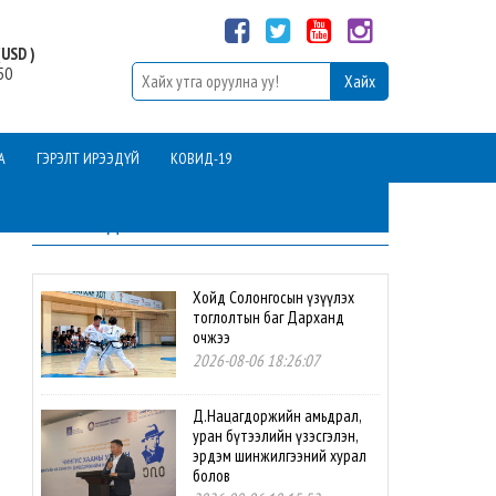
USD )
50
А
ГЭРЭЛТ ИРЭЭДҮЙ
КОВИД-19
ШИНЭ МЭДЭЭ
Хойд Солонгосын үзүүлэх
тоглолтын баг Дарханд
очжээ
2026-08-06 18:26:07
Д.Нацагдоржийн амьдрал,
уран бүтээлийн үзэсгэлэн,
эрдэм шинжилгээний хурал
болов