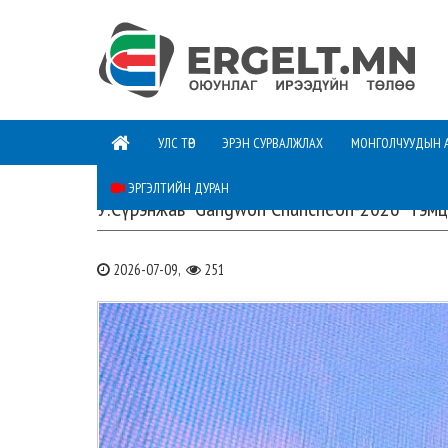
УЛС ТӨР
ЭРЭН СУРВАЛЖЛАХ
МОНГОЛЧУУДЫН 
ЭРГЭЛТИЙН ДУРАН
У.Сүрэнжав “Gangwon Chuncheon-2026” тэмц
2026-07-09,
251