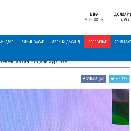
ӨНӨӨДӨР
ДОЛЛАР (
2026-08-07
3,593.
АМЬДРАЛ
ЭДИЙН ЗАСАГ
ДЭЛХИЙ ДАХИНД
СОЁЛ УРЛАГ
ЯРИЛЦЛАГ
ээнээс алтан медаль хүртлээ
ХУВААЛЦАХ
ЖИРГЭХ