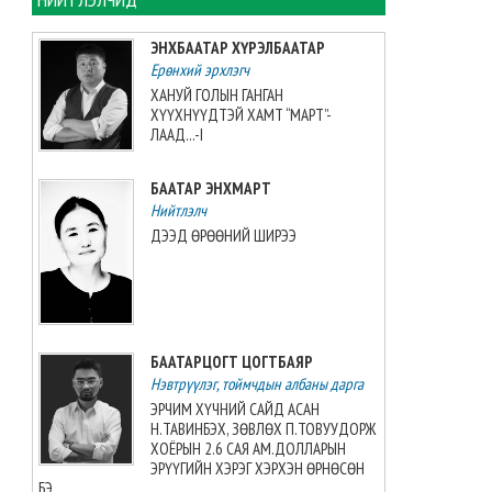
2026-08-06 13:38:56
ЭНХБААТАР ХҮРЭЛБААТАР
Ерөнхий эрхлэгч
Э.Маргад өсвөрийн дэлхийн
аваргаас хүрэл медаль
ХАНУЙ ГОЛЫН ГАНГАН
хүртжээ
ХҮҮХНҮҮДТЭЙ ХАМТ “МАРТ”-
ЛААД...-I
2026-08-06 13:27:31
БААТАР ЭНХМАРТ
“Singapore Women series”
тэмцээнд манай багт Greece
Нийтлэлч
Elizabeth Berg тоглоно
ДЭЭД ӨРӨӨНИЙ ШИРЭЭ
2026-08-06 13:14:57
Азийн аваргыг Хойд
Солонгосн баг 13 алтан
медальтайгаар тэргүүлж
БААТАРЦОГТ ЦОГТБАЯР
явна
Нэвтрүүлэг, тоймчдын албаны дарга
2026-08-06 12:53:48
ЭРЧИМ ХҮЧНИЙ САЙД АСАН
Н.ТАВИНБЭХ, ЗӨВЛӨХ П.ТОВУУДОРЖ
Монгол Улсын эмэгтэй
ХОЁРЫН 2.6 САЯ АМ.ДОЛЛАРЫН
шигшээ баг өмсгөлөө гардан
ЭРҮҮГИЙН ХЭРЭГ ХЭРХЭН ӨРНӨСӨН
авлаа
БЭ