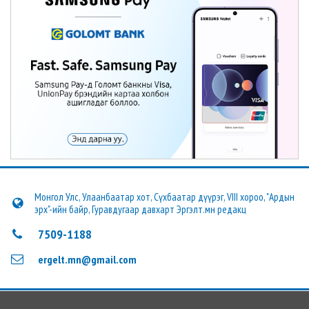
Монгол Улс, Улаанбаатар хот, Сүхбаатар дүүрэг, VIII хороо, "Ардын
эрх"-ийн байр, Гуравдугаар давхарт Эргэлт.мн редакц
7509-1188
ergelt.mn@gmail.com