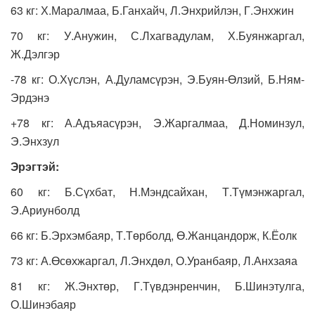
63 кг: Х.Маралмаа, Б.Ганхайч, Л.Энхрийлэн, Г.Энхжин
70 кг: У.Анужин, С.Лхагвадулам, Х.Буянжаргал,
Ж.Дэлгэр
-78 кг: О.Хүслэн, А.Дуламсүрэн, Э.Буян-Өлзий, Б.Ням-
Эрдэнэ
+78 кг: А.Адъяасүрэн, Э.Жаргалмаа, Д.Номинзул,
Э.Энхзул
Эрэгтэй
:
60 кг: Б.Сүхбат, Н.Мэндсайхан, Т.Түмэнжаргал,
Э.Ариунболд
66 кг: Б.Эрхэмбаяр, Т.Төрболд, Ө.Жанцандорж, К.Ёолк
73 кг: А.Өсөхжаргал, Л.Энхдөл, О.Уранбаяр, Л.Анхзаяа
81 кг: Ж.Энхтөр, Г.Түвдэнренчин, Б.Шинэтулга,
О.Шинэбаяр