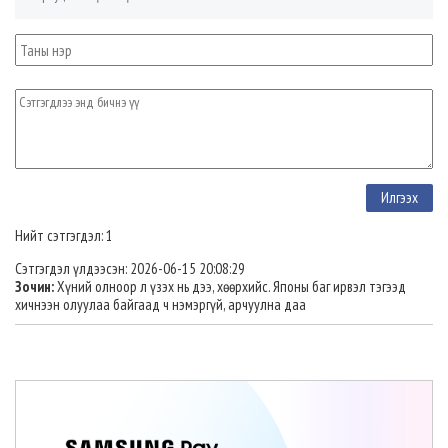
Нийт сэтгэгдэл: 1
Сэтгэгдэл үлдээсэн: 2026-06-15 20:08:29
Зочин:
Хүний олноор л үзэх нь дээ, хөөрхийс. Японы баг ирвэл тэгээд
хичнээн олуулаа байгаад ч нэмэргүй, арчуулна даа