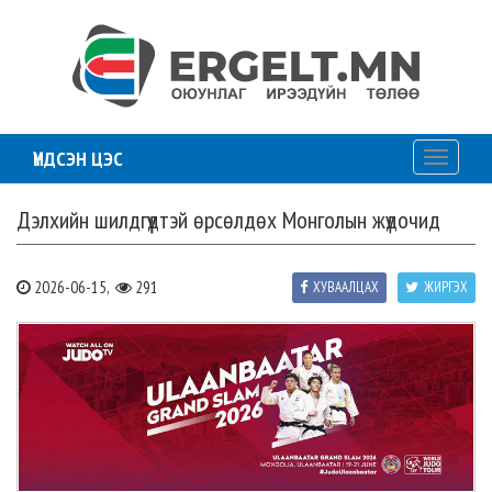
ҮНДСЭН ЦЭС
Toggle
navigati
Дэлхийн шилдгүүдтэй өрсөлдөх Монголын жүдочид
2026-06-15,
291
ХУВААЛЦАХ
ЖИРГЭХ