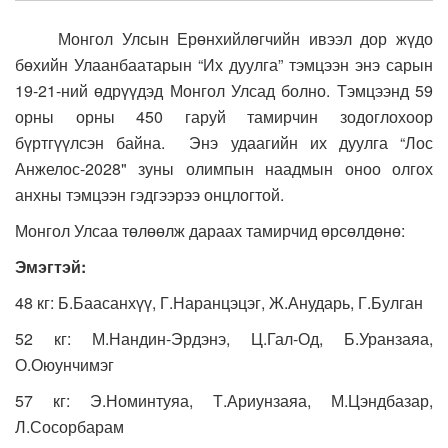
Монгол Улсын Ерөнхийлөгчийн ивээл дор жүдо
бөхийн Улаанбаатарын “Их дуулга” тэмцээн энэ сарын
19-21-ний өдрүүдэд Монгол Улсад болно. Тэмцээнд 59
орны орны 450 гаруй тамирчин зодоглохоор
бүртгүүлсэн байна. Энэ удаагийн их дуулга “Лос
Анжелос-2028" зуны олимпын наадмын оноо олгох
анхны тэмцээн гэдгээрээ онцлогтой.
Монгол Улсаа төлөөлж дараах тамирчид өрсөлдөнө:
Эмэгтэй
:
48 кг: Б.Баасанхүү, Г.Наранцэцэг, Ж.Анударь, Г.Булган
52 кг: М.Нандин-Эрдэнэ, Ц.Гал-Од, Б.Уранзаяа,
О.Оюунчимэг
57 кг: Э.Номинтуяа, Т.Ариунзаяа, М.Цэндбазар,
Л.Сосорбарам