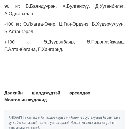
90 кг: Б.Баяндүүрэн, Х.Булганхүү, Д.Ууганбилэг,
А.Оджавхлан
-100 кг: О.Лхагва-Очир, Ц.Ган-Эрдэнэ, Б.Хүдэрчулуун,
Б.Алтангэрэл
+100 кг: Ө.Дүүрэнбаяр, Ө.Пэрэнлэйжамц,
Г.Алтанбагана, Г.Хангарьд.
Дэлхийн шилдгүүдтэй өрсөлдөх
Монголын жүдочид
АНХААР! Та сэтгэгдэл бичихдээ хууль зүйн болон ёс суртахууныг баримтална
уу. Ёс бус сэтгэгдлийг админ устгах эрхтэй. Мэдээний сэтгэгдэлд ergelt.mn
хариуцлага хүлээхгүй.