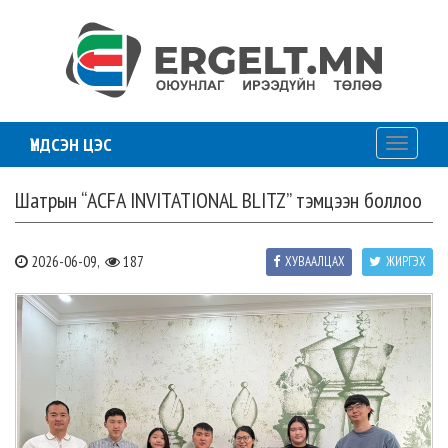
ҮНДСЭН ЦЭС
Toggle
navigati
Шатрын “ACFA INVITATIONAL BLITZ” тэмцээн боллоо
2026-06-09,
187
ХУВААЛЦАХ
ЖИРГЭХ