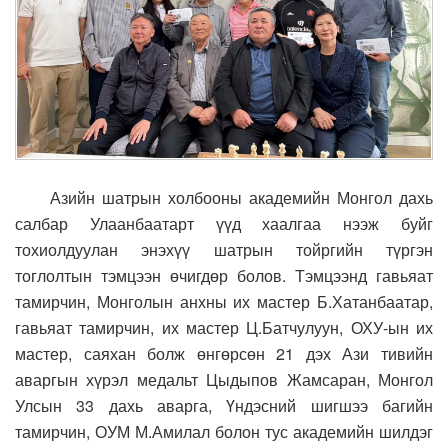
Азийн шатрын холбооны академийн Монгол дахь
салбар Улаанбаатарт үүд хаалгаа нээж буйг
тохиолдуулан энэхүү шатрын тойргийн түргэн
тоглолтын тэмцээн өчигдөр болов. Тэмцээнд гавьяат
тамирчин, Монголын анхны их мастер Б.Хатанбаатар,
гавьяат тамирчин, их мастер Ц.Батчулуун, ОХУ-ын их
мастер, саяхан болж өнгөрсөн 21 дэх Ази тивийн
аваргын хүрэл медальт Цыдыпов Жамсаран, Монгол
Улсын 33 дахь аварга, Үндэсний шигшээ багийн
тамирчин, ОУМ М.Амилал болон тус академийн шилдэг