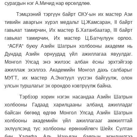
сурагдын нэг А.Мичид нар өрсөлдлөө.
Тэмцээний тэргүүн байрт ОХУ-ын их мастер Ази
тивийн аваргын хүрэл медальт Ц.Жамсаран, II байрт
гавьяат тамирчин, Их мастер Б.Хатанбаатар, III байрт
гавьяат тамирчин, Их мастер Ц.Батчулуун орлоо.
“ACFA” буюу Азийн Шатрын холбооны академи нь
Дундад Азийн орнуудад үйл ажиллагаа явуулдаг.
Монгол Улсад энэ жилээс албан ёсны эрхтэйгээр
ажиллаж эхэллээ. Академийн Монгол дахь салбарыг
МУГТ, их мастер А.Энхтуул үүсгэн байгуулж, олон
улсын туршлагыг эх орондоо нэвтрүүлж байна.
Тэрбээр хорин нэгэн насандаа Азийн Шатрын
холбооны Гадаад харилцааны албанд ажилладаг
байсан бөгөөд өдгөө Монгол Улсад Азийн Шатрын
холбооны академийн үйл ажиллагааг амжилттай
эхлүүлсэнд тус холбооны ерөнхийлөгч Шейх Султан
бин Халифа Аль Нахьяан баярын мэндчилгээ