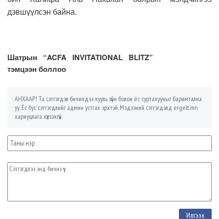
дэвшүүлсэн байна.
Шатрын “ACFA INVITATIONAL BLITZ”
тэмцээн боллоо
АНХААР! Та сэтгэгдэл бичихдээ хууль зүйн болон ёс суртахууныг баримтална
уу. Ёс бус сэтгэгдлийг админ устгах эрхтэй. Мэдээний сэтгэгдэлд ergelt.mn
хариуцлага хүлээхгүй.