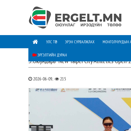
УЛС ТӨР
ЭРЭН СУРВАЛЖЛАХ
МОНГОЛЧУУДЫН 
ЭРГЭЛТИЙН ДУРАН
Э.Оюундарь “New Taipei City Athletics Open
2026-06-09,
215