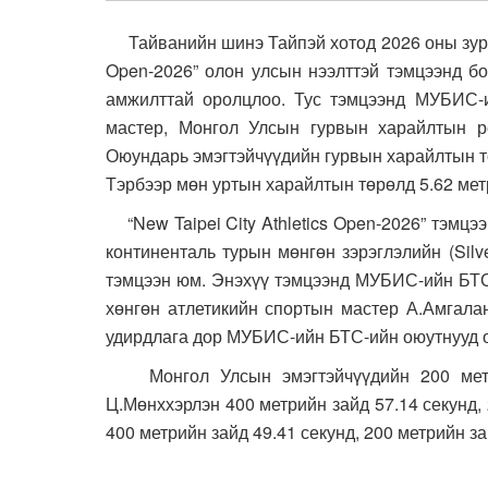
Тайванийн шинэ Тайпэй хотод 2026 оны зургаа
Open-2026” олон улсын нээлттэй тэмцээнд бо
амжилттай оролцлоо. Тус тэмцээнд МУБИС-и
мастер, Монгол Улсын гурвын харайлтын р
Оюундарь эмэгтэйчүүдийн гурвын харайлтын т
Тэрбээр мөн уртын харайлтын төрөлд 5.62 мет
“New Taipei City Athletics Open-2026” тэмцээ
континенталь турын мөнгөн зэрэглэлийн (Silv
тэмцээн юм. Энэхүү тэмцээнд МУБИС-ийн БТС
хөнгөн атлетикийн спортын мастер А.Амгала
удирдлага дор МУБИС-ийн БТС-ийн оюутнууд 
Монгол Улсын эмэгтэйчүүдийн 200 метри
Ц.Мөнххэрлэн 400 метрийн зайд 57.14 секунд,
400 метрийн зайд 49.41 секунд, 200 метрийн з