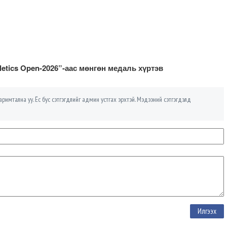
letics Open-2026”-аас мөнгөн медаль хүртэв
римтална уу. Ёс бус сэтгэгдлийг админ устгах эрхтэй. Мэдээний сэтгэгдэлд