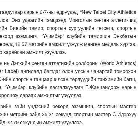
дугаар сарын 6-7-ны өдрүүдэд “New Taipei City Athletics
лов. Энэ удаагийн тэмцээнд Монголын хөнгөн атлетикчид
йн Биеийн тамир, спортын сургуулийн төгсөгч, спортын
екорд эзэмшигч, “Үчимбэр” клубийн тамирчин Энхбатын
өрөлд 12.57 метрийн амжилт үзүүлж мөнгөн медаль хүртэв.
р харайсан амжилт үзүүллээ.
н нь Дэлхийн хөнгөн атлетикийн холбооны (World Athletics)
er Label) ангилалд багтдаг олон улсын чанартай томоохон
-ийн спортын ганцаарчилсан төрлүүдийн тэнхимийн багш,
н, “Үчимбэр” клубийн дасгалжуулагч Г.Жанцандорж нарын
оролцож дараах амжилтыг үзүүллээ.
йн зайн үндэсний рекорд эзэмшигч, спортын мастер
 200 метрийн зайд 25.21 секунд, спортын мастер С.Идэрхүү
айд 22.79 секундын амжилт үзүүллээ.