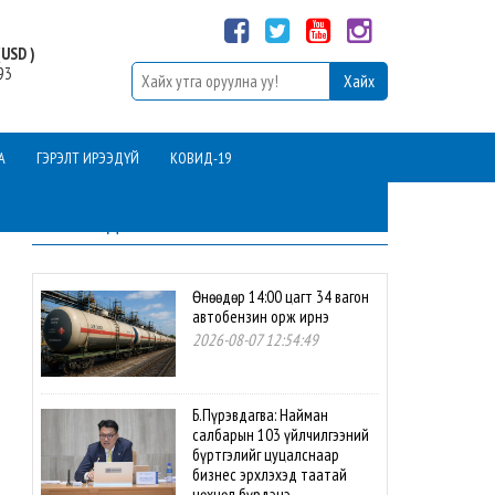
USD )
93
А
ГЭРЭЛТ ИРЭЭДҮЙ
КОВИД-19
ШИНЭ МЭДЭЭ
Өнөөдөр 14:00 цагт 34 вагон
автобензин орж ирнэ
2026-08-07 12:54:49
Б.Пүрэвдагва: Найман
салбарын 103 үйлчилгээний
бүртгэлийг цуцалснаар
бизнес эрхлэхэд таатай
нөхцөл бүрдэнэ