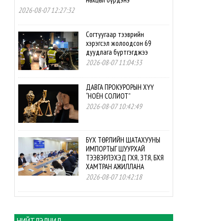
2026-08-07 12:27:32
Согтуугаар тээврийн
хэрэгсэл жолоодсон 69
дуудлага бүртгэгджээ
2026-08-07 11:04:33
ДАВГА ПРОКУРОРЫН ХҮҮ
“НОЁН СОЛИОТ”
2026-08-07 10:42:49
БҮХ ТӨРЛИЙН ШАТАХУУНЫ
ИМПОРТЫГ ШУУРХАЙ
ТЭЭВЭРЛЭХЭД ГХЯ, ЗТЯ, БХЯ
ХАМТРАН АЖИЛЛАНА
2026-08-07 10:42:18
БНСУ-ын буцалтгүй
тусламжийн төслийн
хэрэгжилтэд мониторинг
НИЙТЛЭЛЧИД