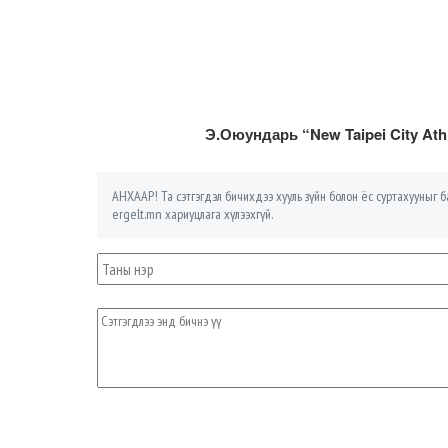
Э.Оюундарь “New Taipei City Ath
АНХААР! Та сэтгэгдэл бичихдээ хууль зүйн болон ёс суртахууныг ба
ergelt.mn хариуцлага хүлээхгүй.