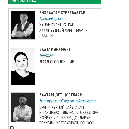
хийжээ
2026-08-07 10:16:21
ЭНХБААТАР ХҮРЭЛБААТАР
Ерөнхий эрхлэгч
Б.Шарав агсны гэргий
ХАНУЙ ГОЛЫН ГАНГАН
Д.ГАНЧИМЭГ: Хань минь “Төр
ХҮҮХНҮҮДТЭЙ ХАМТ “МАРТ”-
намайг үнэлж байхад би
ЛААД...-I
хүндлэхгүй бол болохгүй”
гээд эцсийнхээ хүчийг
БААТАР ЭНХМАРТ
шавхаж, өөрөө шагналаа авсан
Нийтлэлч
2026-08-07 08:24:12
ДЭЭД ӨРӨӨНИЙ ШИРЭЭ
“INTERNATIONAL SHINE CUP
2026”-гаас 7 алт, 7 мөнгө, 5
хүрэл медаль хүртжээ
2026-08-07 08:19:30
БААТАРЦОГТ ЦОГТБАЯР
Нэвтрүүлэг, тоймчдын албаны дарга
Камбож Улс 2028 оны Азийн
аваргыг зохион байгуулах
ЭРЧИМ ХҮЧНИЙ САЙД АСАН
эрхийг авлаа
Н.ТАВИНБЭХ, ЗӨВЛӨХ П.ТОВУУДОРЖ
2026-08-07 07:51:49
ХОЁРЫН 2.6 САЯ АМ.ДОЛЛАРЫН
ЭРҮҮГИЙН ХЭРЭГ ХЭРХЭН ӨРНӨСӨН
БЭ