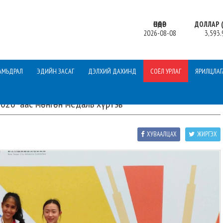
ӨНӨӨДӨР
ДОЛЛАР (
2026-08-08
3,593.
АМЬДРАЛ
ЭДИЙН ЗАСАГ
ДЭЛХИЙ ДАХИНД
СОЁЛ УРЛАГ
ЯРИЛЦЛАГ
-2026”-аас мөнгөн медаль хүртэв
ХУВААЛЦАХ
ЖИРГЭХ