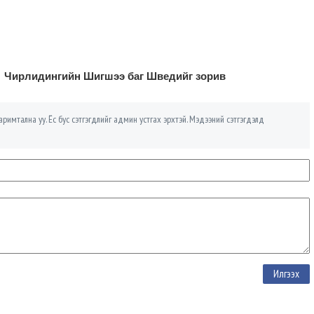
Чирлидингийн Шигшээ баг Шведийг зорив
римтална уу. Ёс бус сэтгэгдлийг админ устгах эрхтэй. Мэдээний сэтгэгдэлд