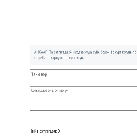
АНХААР! Та сэтгэгдэл бичихдээ хууль зүйн болон ёс суртахууныг ба
ergelt.mn хариуцлага хүлээхгүй.
Нийт сэтгэгдэл: 0