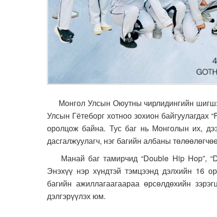
Монгол Улсын Оюутны чирлидингийн шигшээ 
Улсын Гётеборг хотноо зохион байгуулагдах 
оролцож байна. Тус баг нь Монголын их, дэ
дасгалжуулагч, нэг багийн албаны төлөөлөгчө
Манай баг тамирчид “Double Hip Hop”, “Do
Энэхүү нэр хүндтэй тэмцээнд дэлхийн 16 ор
багийн ажиллагаагаараа өрсөлдөхийн зэрэгц
дэлгэрүүлэх юм.