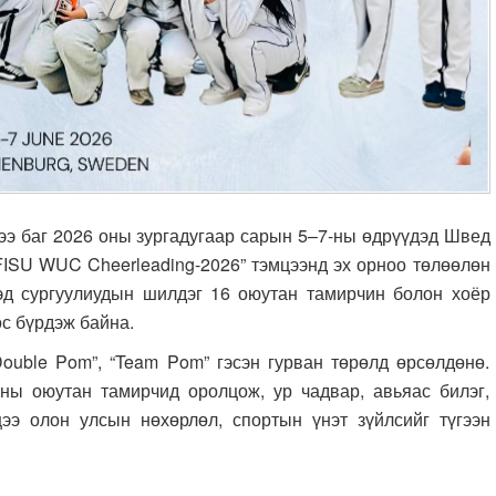
баг 2026 оны зургадугаар сарын 5–7-ны өдрүүдэд Швед
“FISU WUC Cheerleading-2026” тэмцээнд эх орноо төлөөлөн
эд сургуулиудын шилдэг 16 оюутан тамирчин болон хоёр
өс бүрдэж байна.
uble Pom”, “Team Pom” гэсэн гурван төрөлд өрсөлдөнө.
ны оюутан тамирчид оролцож, ур чадвар, авьяас билэг,
ээ олон улсын нөхөрлөл, спортын үнэт зүйлсийг түгээн