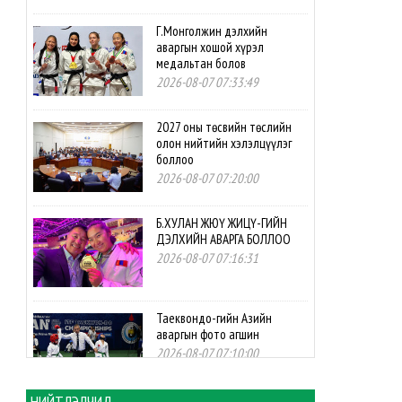
Г.Монголжин дэлхийн
аваргын хошой хүрэл
медальтан болов
2026-08-07 07:33:49
2027 оны төсвийн төслийн
олон нийтийн хэлэлцүүлэг
боллоо
2026-08-07 07:20:00
Б.ХУЛАН ЖЮҮ ЖИЦҮ-ГИЙН
ДЭЛХИЙН АВАРГА БОЛЛОО
2026-08-07 07:16:31
Таеквондо-гийн Азийн
аваргын фото агшин
2026-08-07 07:10:00
НИЙТЛЭЛЧИД