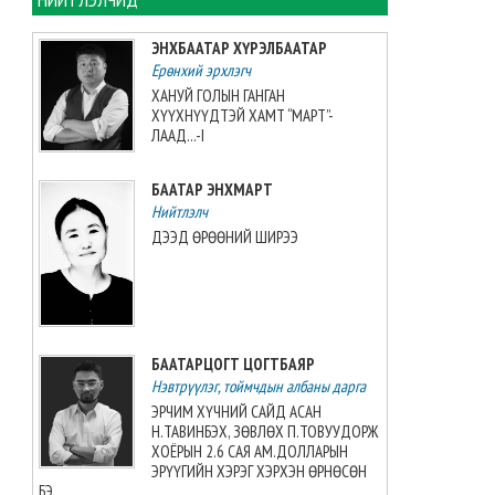
хийжээ
2026-08-07 10:16:21
ЭНХБААТАР ХҮРЭЛБААТАР
Ерөнхий эрхлэгч
Б.Шарав агсны гэргий
ХАНУЙ ГОЛЫН ГАНГАН
Д.ГАНЧИМЭГ: Хань минь “Төр
ХҮҮХНҮҮДТЭЙ ХАМТ “МАРТ”-
намайг үнэлж байхад би
ЛААД...-I
хүндлэхгүй бол болохгүй”
гээд эцсийнхээ хүчийг
БААТАР ЭНХМАРТ
шавхаж, өөрөө шагналаа авсан
Нийтлэлч
2026-08-07 08:24:12
ДЭЭД ӨРӨӨНИЙ ШИРЭЭ
“INTERNATIONAL SHINE CUP
2026”-гаас 7 алт, 7 мөнгө, 5
хүрэл медаль хүртжээ
2026-08-07 08:19:30
БААТАРЦОГТ ЦОГТБАЯР
Нэвтрүүлэг, тоймчдын албаны дарга
Камбож Улс 2028 оны Азийн
аваргыг зохион байгуулах
ЭРЧИМ ХҮЧНИЙ САЙД АСАН
эрхийг авлаа
Н.ТАВИНБЭХ, ЗӨВЛӨХ П.ТОВУУДОРЖ
2026-08-07 07:51:49
ХОЁРЫН 2.6 САЯ АМ.ДОЛЛАРЫН
ЭРҮҮГИЙН ХЭРЭГ ХЭРХЭН ӨРНӨСӨН
БЭ