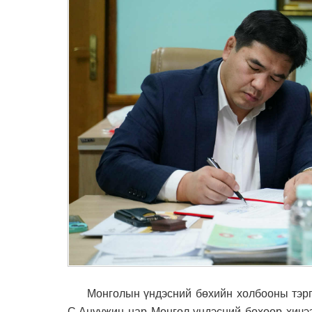
Монголын үндэсний бөхийн холбооны тэргүүн
С.Ануужин нар Монгол үндэсний бөхөөр хичээ