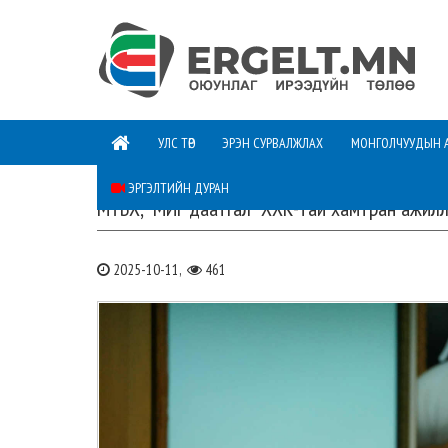
УЛС ТӨР
ЭРЭН СУРВАЛЖЛАХ
МОНГОЛЧУУДЫН 
ЭРГЭЛТИЙН ДУРАН
МҮБХ, “МИГ даатгал” ХХК-тай хамтран ажилл
2025-10-11,
461