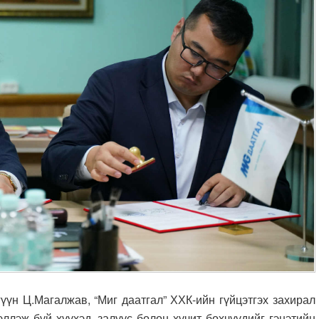
 Ц.Магалжав, “Миг даатгал” ХХК-ийн гүйцэтгэх захирал
ллэж буй хүүхэд, залуус болон хүчит бөхчүүдийг гэнэтийн