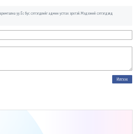
римтална уу. Ёс бус сэтгэгдлийг админ устгах эрхтэй. Мэдээний сэтгэгдэлд