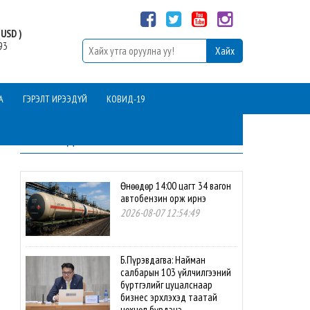
USD )
93
А
ГЭРЭЛТ ИРЭЭДҮЙ
КОВИД-19
ШИНЭ МЭДЭЭ
Өнөөдөр 14:00 цагт 34 вагон
автобензин орж ирнэ
2026-08-07 12:54:49
Б.Пүрэвдагва: Найман
салбарын 103 үйлчилгээний
бүртгэлийг цуцалснаар
бизнес эрхлэхэд таатай
нөхцөл бүрдэнэ