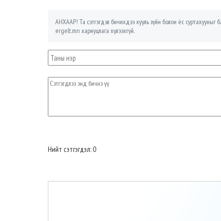
АНХААР! Та сэтгэгдэл бичихдээ хууль зүйн болон ёс суртахууныг ба
ergelt.mn хариуцлага хүлээхгүй.
Нийт сэтгэгдэл: 0