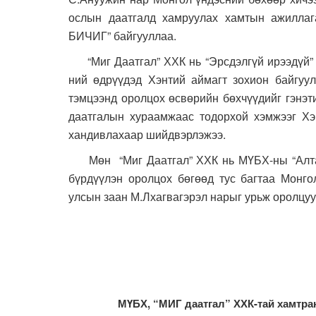
ослын даатгалд хамруулах хамтын ажилла
БИЧИГ” байгууллаа.
“Миг Даатгал” ХХК нь “Эрсдэлгүй ирээдүй” 
ний өдрүүдэд Хэнтий аймагт зохион байгуул
тэмцээнд оролцох өсвөрийн бөхчүүдийг гэнэт
даатгалын хураамжаас тодорхой хэмжээг Хэн
хандивлахаар шийдвэрлэжээ.
Мөн “Миг Даатгал” ХХК нь МҮБХ-ны “Алтан 
бүрдүүлэн оролцох бөгөөд тус багтаа Монго
улсын заан М.Лхагвагэрэл нарыг урьж оролцуу
МҮБХ, “МИГ даатгал” ХХК-тай хамтра