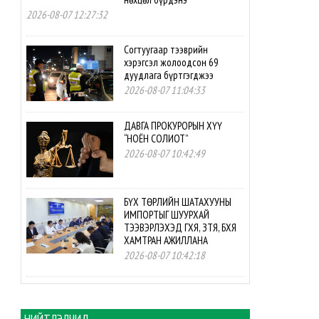
2026-08-07 12:27:32
Согтуугаар тээврийн
хэрэгсэл жолоодсон 69
дуудлага бүртгэгджээ
2026-08-07 11:04:33
ДАВГА ПРОКУРОРЫН ХҮҮ
“НОЁН СОЛИОТ”
2026-08-07 10:42:49
БҮХ ТӨРЛИЙН ШАТАХУУНЫ
ИМПОРТЫГ ШУУРХАЙ
ТЭЭВЭРЛЭХЭД ГХЯ, ЗТЯ, БХЯ
ХАМТРАН АЖИЛЛАНА
2026-08-07 10:42:18
БНСУ-ын буцалтгүй
тусламжийн төслийн
хэрэгжилтэд мониторинг
НИЙТЛЭЛЧИД