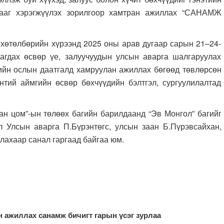
гааг хэрэгжүүлэх зорилгоор хамтран ажиллах “САНАМЖ
хөтөлбөрийн хүрээнд 2025 оны арав дугаар сарын 21–24-
агдах өсвөр үе, залуучуудын улсын аварга шалгаруулах
ийн ослын даатгалд хамруулан ажиллах бөгөөд төвлөрсөн
тий аймгийн өсвөр бөхчүүдийн бэлтгэл, сургуулилалтад
цом”-ын төлөөх багийн барилдаанд “Эв Монгол” багийг
л Улсын аварга П.Бүрэнтөгс, улсын заан Б.Пүрэвсайхан,
лахаар санал гаргаад байгаа юм.
н ажиллах санамж бичигт гарын үсэг зурлаа