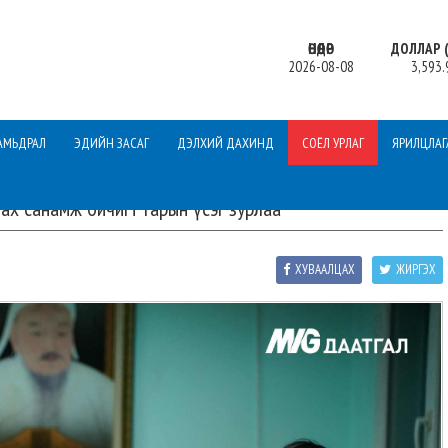
ӨНӨӨДӨР
ДОЛЛАР (
2026-08-08
3,593.
АМЬДРАЛ
ЭДИЙН ЗАСАГ
ДЭЛХИЙ ДАХИНД
СОЁЛ УРЛАГ
ЯРИЛЦЛАГ
ах санамж бичигт гарын үсэг зурлаа
ХУВААЛЦАХ
ЖИРГЭХ