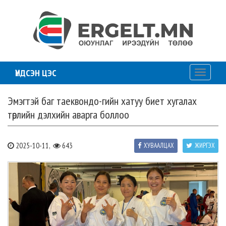
ҮНДСЭН ЦЭС
Toggle
navigati
Эмэгтэй баг таеквондо-гийн хатуу биет хугалах
төрлийн дэлхийн аварга боллоо
2025-10-11,
643
ХУВААЛЦАХ
ЖИРГЭХ