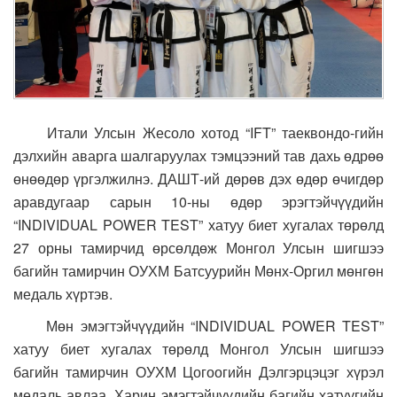
Итали Улсын Жесоло хотод “IFT” таеквондо-гийн
дэлхийн аварга шалгаруулах тэмцээний тав дахь өдрөө
өнөөдөр үргэлжилнэ. ДАШТ-ий дөрөв дэх өдөр өчигдөр
аравдугаар сарын 10-ны өдөр эрэгтэйчүүдийн
“INDIVIDUAL POWER TEST” хатуу биет хугалах төрөлд
27 орны тамирчид өрсөлдөж Монгол Улсын шигшээ
багийн тамирчин ОУХМ Батсуурийн Мөнх-Оргил мөнгөн
медаль хүртэв.
Мөн эмэгтэйчүүдийн “INDIVIDUAL POWER TEST”
хатуу биет хугалах төрөлд Монгол Улсын шигшээ
багийн тамирчин ОУХМ Цогоогийн Дэлгэрцэцэг хүрэл
медаль авлаа. Харин эмэгтэйчүүдийн багийн хатуугийн