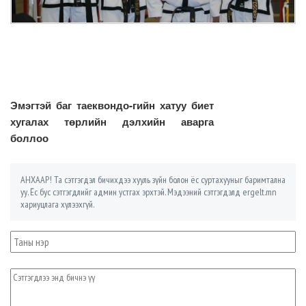
Эмэгтэй баг таеквондо-гийн хатуу биет
хугалах төрлийн дэлхийн аварга
боллоо
АНХААР! Та сэтгэгдэл бичихдээ хууль зүйн болон ёс суртахууныг баримтална
уу. Ёс бус сэтгэгдлийг админ устгах эрхтэй. Мэдээний сэтгэгдэлд ergelt.mn
хариуцлага хүлээхгүй.