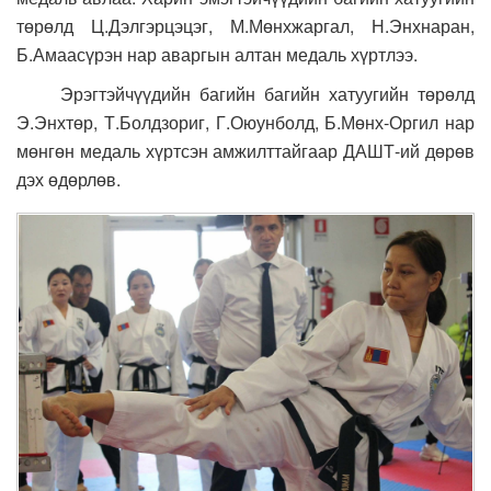
төрөлд Ц.Дэлгэрцэцэг, М.Мөнхжаргал, Н.Энхнаран,
Б.Амаасүрэн нар аваргын алтан медаль хүртлээ.
Эрэгтэйчүүдийн багийн багийн хатуугийн төрөлд
Э.Энхтөр, Т.Болдзориг, Г.Оюунболд, Б.Мөнх-Оргил нар
мөнгөн медаль хүртсэн амжилттайгаар ДАШТ-ий дөрөв
дэх өдөрлөв.