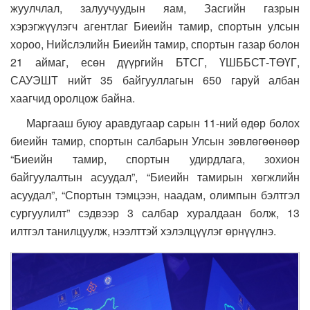
жуулчлал, залуучуудын яам, Засгийн газрын
хэрэгжүүлэгч агентлаг Биеийн тамир, спортын улсын
хороо, Нийслэлийн Биеийн тамир, спортын газар болон
21 аймаг, есөн дүүргийн БТСГ, ҮШББСТ-ТӨҮГ,
САУЭШТ нийт 35 байгууллагын 650 гаруй албан
хаагчид оролцож байна.
Маргааш буюу аравдугаар сарын 11-ний өдөр болох
биеийн тамир, спортын салбарын Улсын зөвлөгөөнөөр
“Биеийн тамир, спортын удирдлага, зохион
байгуулалтын асуудал”, “Биеийн тамирын хөгжлийн
асуудал”, “Спортын тэмцээн, наадам, олимпын бэлтгэл
сургуулилт” сэдвээр 3 салбар хуралдаан болж, 13
илтгэл танилцуулж, нээлттэй хэлэлцүүлэг өрнүүлнэ.