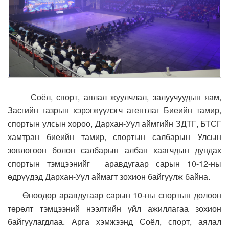
Соёл, спорт, аялал жуулчлал, залуучуудын яам,
Засгийн газрын хэрэгжүүлэгч агентлаг Биеийн тамир,
спортын улсын хороо, Дархан-Уул аймгийн ЗДТГ, БТСГ
хамтран биеийн тамир, спортын салбарын Улсын
зөвлөгөөн болон салбарын албан хаагчдын дундах
спортын тэмцээнийг аравдугаар сарын 10-12-ны
өдрүүдэд Дархан-Уул аймагт зохион байгуулж байна.
Өнөөдөр аравдугаар сарын 10-ны спортын долоон
төрөлт тэмцээний нээлтийн үйл ажиллагаа зохион
байгуулагдлаа. Арга хэмжээнд Соёл, спорт, аялал