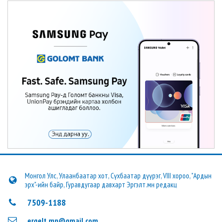
Монгол Улс, Улаанбаатар хот, Сүхбаатар дүүрэг, VIII хороо, "Ардын
эрх"-ийн байр, Гуравдугаар давхарт Эргэлт.мн редакц
7509-1188
ergelt.mn@gmail.com