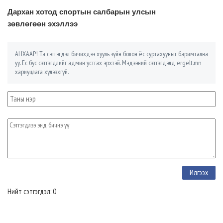
Дархан хотод спортын салбарын улсын
зөвлөгөөн эхэллээ
АНХААР! Та сэтгэгдэл бичихдээ хууль зүйн болон ёс суртахууныг баримтална
уу. Ёс бус сэтгэгдлийг админ устгах эрхтэй. Мэдээний сэтгэгдэлд ergelt.mn
хариуцлага хүлээхгүй.
Нийт сэтгэгдэл: 0