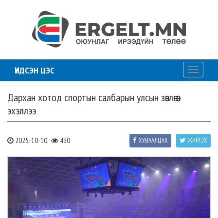
ҮНДСЭН ЦЭС
Toggle
navigati
Дархан хотод спортын салбарын улсын зөвлөгөөн
эхэллээ
2025-10-10,
430
ХУВААЛЦАХ
ЖИРГЭХ