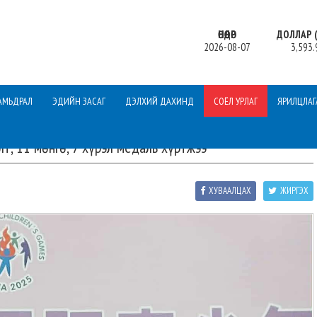
ӨНӨӨДӨР
ДОЛЛАР (
2026-08-07
3,593.
АМЬДРАЛ
ЭДИЙН ЗАСАГ
ДЭЛХИЙ ДАХИНД
СОЁЛ УРЛАГ
ЯРИЛЦЛАГ
т, 11 мөнгө, 7 хүрэл медаль хүртжээ
ХУВААЛЦАХ
ЖИРГЭХ