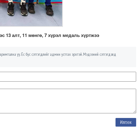
 13 алт, 11 мөнгө, 7 хүрэл медаль хүртжээ
римтална уу. Ёс бус сэтгэгдлийг админ устгах эрхтэй. Мэдээний сэтгэгдэлд