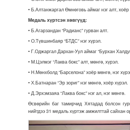
• Б.Алтанжаргал Өмнөговь аймаг нэг алт, хоёр
Медаль хүртсэн хөвгүүд:
• Б.Агарзандан “Радианс” гурван алт.
• О.Түвшинбаяр “БТДС” нэг хүрэл.
• Г.Оджаргал Дархан-Уул аймаг “Бурхан Халдун”
• М.Цэлмэг “Лаква бокс” алт, мөнгө, хүрэл.
• Н.Мөнхболд “Барселона” хоёр мөнгө, нэг хүрэ
• Х.Батнаран “Эр зориг” нэг мөнгө, хоёр хүрэл.
• Д.Эрхэмзаяа “Лаква бокс” нэг ал, нэг мөнгө.
Өсвөрийн баг тамирчид Хятадад болсон гурв
нийтдээ 31 медаль хүртэж амжилттай сайхан о