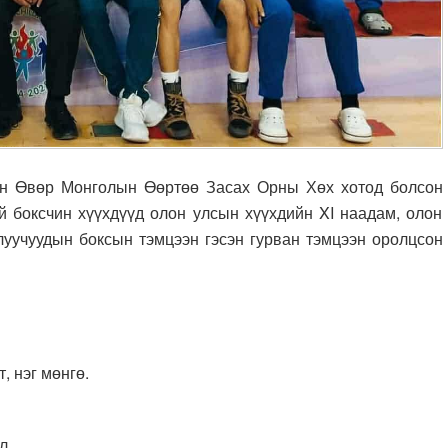
Өвөр Монголын Өөртөө Засах Орны Хөх хотод болсон
 боксчин хүүхдүүд олон улсын хүүхдийн XI наадам, олон
луучуудын боксын тэмцээн гэсэн гурван тэмцээн оролцсон
, нэг мөнгө.
л.