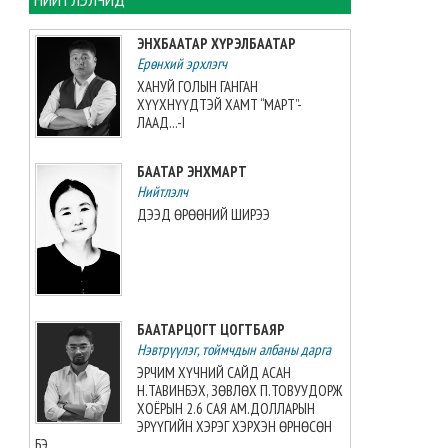
хийжээ
2026-08-07 10:16:21
ЭНХБААТАР ХҮРЭЛБААТАР
Ерөнхий эрхлэгч
Б.Шарав агсны гэргий
ХАНУЙ ГОЛЫН ГАНГАН
Д.ГАНЧИМЭГ: Хань минь “Төр
ХҮҮХНҮҮДТЭЙ ХАМТ “МАРТ”-
намайг үнэлж байхад би
ЛААД...-I
хүндлэхгүй бол болохгүй”
гээд эцсийнхээ хүчийг
БААТАР ЭНХМАРТ
шавхаж, өөрөө шагналаа авсан
Нийтлэлч
2026-08-07 08:24:12
ДЭЭД ӨРӨӨНИЙ ШИРЭЭ
“INTERNATIONAL SHINE CUP
2026”-гаас 7 алт, 7 мөнгө, 5
хүрэл медаль хүртжээ
2026-08-07 08:19:30
БААТАРЦОГТ ЦОГТБАЯР
Нэвтрүүлэг, тоймчдын албаны дарга
Камбож Улс 2028 оны Азийн
аваргыг зохион байгуулах
ЭРЧИМ ХҮЧНИЙ САЙД АСАН
эрхийг авлаа
Н.ТАВИНБЭХ, ЗӨВЛӨХ П.ТОВУУДОРЖ
2026-08-07 07:51:49
ХОЁРЫН 2.6 САЯ АМ.ДОЛЛАРЫН
ЭРҮҮГИЙН ХЭРЭГ ХЭРХЭН ӨРНӨСӨН
БЭ