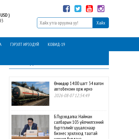
USD )
93
А
ГЭРЭЛТ ИРЭЭДҮЙ
КОВИД-19
ШИНЭ МЭДЭЭ
Өнөөдөр 14:00 цагт 34 вагон
автобензин орж ирнэ
2026-08-07 12:54:49
Б.Пүрэвдагва: Найман
салбарын 103 үйлчилгээний
бүртгэлийг цуцалснаар
бизнес эрхлэхэд таатай
нөхцөл бүрдэнэ