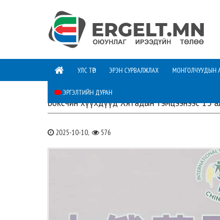
УЛС ТӨР
ЭРЭН СУРВАЛЖЛАХ
МОНГОЛЧУУДЫН 
ЭРГЭЛТИЙН ДУРАН
Боксчин хүүхдүүд Хятадын тэмцээнээс 13 ал
2025-10-10,
576