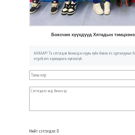
Боксчин хүүхдүүд Хятадын тэмцээнээс
АНХААР! Та сэтгэгдэл бичихдээ хууль зүйн болон ёс суртахууныг ба
ergelt.mn хариуцлага хүлээхгүй.
Нийт сэтгэгдэл: 0