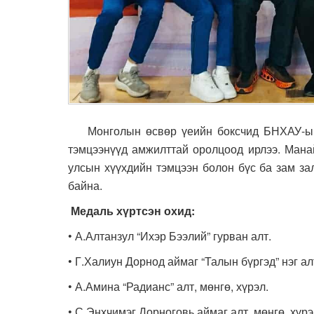
Монголын өсвөр үеийн боксчид БНХАУ-ын 
тэмцээнүүд амжилттай оролцоод ирлээ. Манай
улсын хүүхдийн тэмцээн болон бүс ба зам за
байна.
Медаль хүртсэн охи
д:
• А.Алтанзул “Ихэр Бээлий” гурван алт.
• Г.Халиун Дорнод аймаг “Талын бүргэд” нэг алт
• А.Амина “Радианс” алт, мөнгө, хүрэл.
• С.Энхчимэг Дорноговь аймаг алт, мөнгө, хүрэ