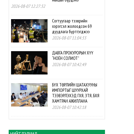
2026-08-07 12:27:32
Согтуугаар тээврийн
хэрэгсэл жолоодсон 69
дуудлага бүртгэгджээ
2026-08-07 11:04:33
ДАВГА ПРОКУРОРЫН ХҮҮ
“НОЁН СОЛИОТ”
2026-08-07 10:42:49
БҮХ ТӨРЛИЙН ШАТАХУУНЫ
ИМПОРТЫГ ШУУРХАЙ
ТЭЭВЭРЛЭХЭД ГХЯ, ЗТЯ, БХЯ
ХАМТРАН АЖИЛЛАНА
2026-08-07 10:42:18
БНСУ-ын буцалтгүй
тусламжийн төслийн
хэрэгжилтэд мониторинг
НИЙТЛЭЛЧИД