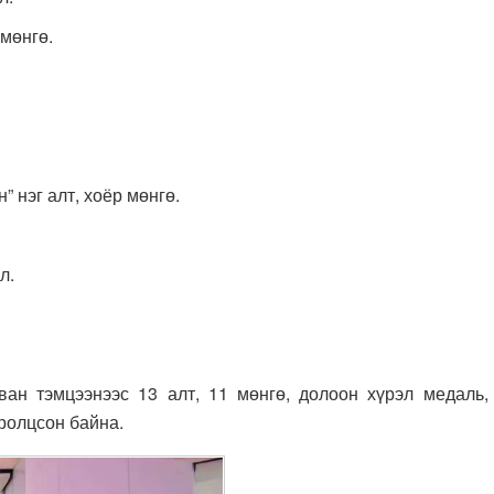
 мөнгө.
 нэг алт, хоёр мөнгө.
л.
ан тэмцээнээс 13 алт, 11 мөнгө, долоон хүрэл медаль,
ролцсон байна.