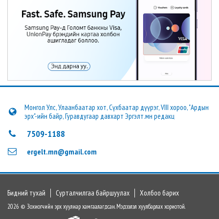
Монгол Улс, Улаанбаатар хот, Сүхбаатар дүүрэг, VIII хороо, "Ардын
эрх"-ийн байр, Гуравдугаар давхарт Эргэлт.мн редакц
7509-1188
ergelt.mn@gmail.com
Бидний тухай
Сурталчилгаа байршуулах
Холбоо барих
2026 © Зохиогчийн эрх хуулиар хамгаалагдсан. Мэдээлэл хуулбарлах хориотой.