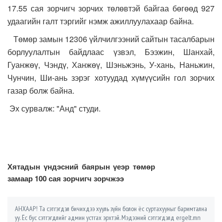
17.55 сая зорчигч зорчих төлөвтэй байгаа бөгөөд 927
удаагийн галт тэргийг нэмж ажиллуулахаар байна.
Төмөр замын 12306 үйлчилгээний сайтын тасалбарын
борлуулалтын байдлаас үзвэл, Бээжин, Шанхай,
Гуанжөү, Чэндү, Ханжөү, Шэньжэнь, У-хань, Наньжин,
Чунчин, Ши-ань зэрэг хотуудад хүмүүсийн гол зорчих
газар болж байна.
Эх сурвалж: "Анд" студи.
Хятадын үндэсний баярын үеэр төмөр
замаар 100 сая зорчигч зорчжээ
АНХААР! Та сэтгэгдэл бичихдээ хууль зүйн болон ёс суртахууныг баримтална
уу. Ёс бус сэтгэгдлийг админ устгах эрхтэй. Мэдээний сэтгэгдэлд ergelt.mn