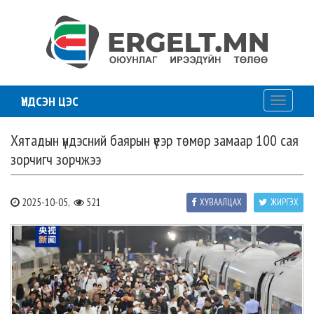
ҮНДСЭН ЦЭС
Toggle
navigati
Хятадын үндэсний баярын үеэр төмөр замаар 100 сая
зорчигч зорчжээ
2025-10-05,
521
ХУВААЛЦАХ
ЖИРГЭХ