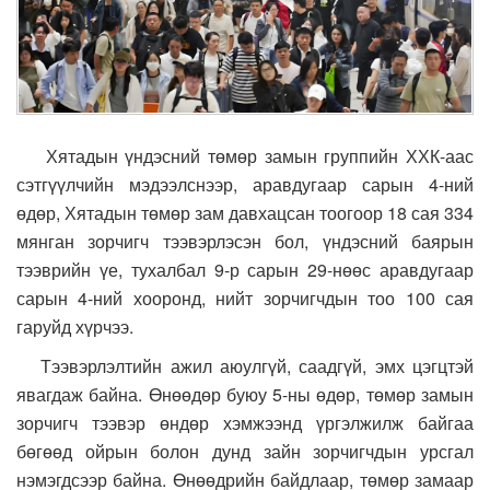
Хятадын үндэсний төмөр замын группийн ХХК-аас
сэтгүүлчийн мэдээлснээр, аравдугаар сарын 4-ний
өдөр, Хятадын төмөр зам давхацсан тоогоор 18 сая 334
мянган зорчигч тээвэрлэсэн бол, үндэсний баярын
тээврийн үе, тухалбал 9-р сарын 29-нөөс аравдугаар
сарын 4-ний хооронд, нийт зорчигчдын тоо 100 сая
гаруйд хүрчээ.
Тээвэрлэлтийн ажил аюулгүй, саадгүй, эмх цэгцтэй
явагдаж байна. Өнөөдөр буюу 5-ны өдөр, төмөр замын
зорчигч тээвэр өндөр хэмжээнд үргэлжилж байгаа
бөгөөд ойрын болон дунд зайн зорчигчдын урсгал
нэмэгдсээр байна. Өнөөдрийн байдлаар, төмөр замаар