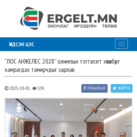
ҮНДСЭН ЦЭС
Toggle
navigati
“ЛОС АНЖЕЛЕС 2028” олимпын тэтгэлэгт хөтөлбөрт
хамрагдах тамирчдыг зарлав
2025-10-03,
559
ХУВААЛЦАХ
ЖИРГЭХ