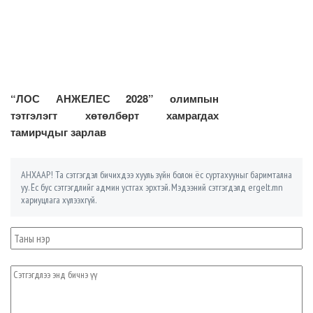
“ЛОС АНЖЕЛЕС 2028” олимпын
тэтгэлэгт хөтөлбөрт хамрагдах
тамирчдыг зарлав
АНХААР! Та сэтгэгдэл бичихдээ хууль зүйн болон ёс суртахууныг баримтална
уу. Ёс бус сэтгэгдлийг админ устгах эрхтэй. Мэдээний сэтгэгдэлд ergelt.mn
хариуцлага хүлээхгүй.