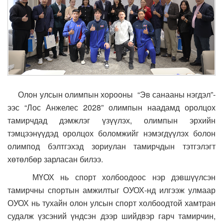
Олон улсын олимпын хорооны “Эв санааны нэгдэл”-
ээс “Лос Анжелес 2028” олимпын наадамд оролцох
тамирчдад дэмжлэг үзүүлэх, олимпын эрхийн
тэмцээнүүдэд оролцох боломжийг нэмэгдүүлэх болон
олимпод бэлтгэхэд зориулан тамирчдын тэтгэлэгт
хөтөлбөр зарласан билээ.
МҮОХ нь спорт холбоодоос нэр дэвшүүлсэн
тамирчны спортын амжилтыг ОУОХ-нд илгээж улмаар
ОУОХ нь тухайн олон улсын спорт холбоодтой хамтран
судалж үзсэний үндсэн дээр шийдвэр гарч тамирчин,