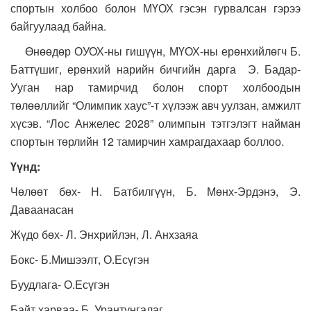
спортын холбоо болон МҮОХ гэсэн гурвалсан гэрээ
байгуулаад байна.
Өнөөдөр ОУОХ-ны гишүүн, МҮОХ-ны ерөнхийлөгч Б.
Баттүшиг, ерөнхий нарийн бичгийн дарга Э. Бадар-
Ууган нар тамирчид болон спорт холбоодын
төлөөллийг “Олимпик хаус”-т хүлээж авч уулзан, амжилт
хүсэв. “Лос Анжелес 2028” олимпын тэтгэлэгт найман
спортын төрлийн 12 тамирчин хамрагдахаар боллоо.
Үүнд:
Чөлөөт бөх- Н. Батбилгүүн, Б. Мөнх-Эрдэнэ, Э.
Даваанасан
Жүдо бөх- Л. Энхрийлэн, Л. Анхзаяа
Бокс- Б.Мишээлт, О.Есүгэн
Буудлага- О.Есүгэн
Байт харваа- Б. Урантунгалаг