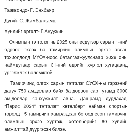
Таэквондо- Г. Энхбаяр
Дугуй- С. Жамбалжамц
Хүндийг өргөлт- Г.Ануужин
Олимпын тэтгэлэг нь 2025 оны есдүгээр сарын 1-ний
өдрөөс эхлэх ба тамирчин олимпын эрхээ авсан
тохиолдолд МҮОХ-ноос баталгаажуулснаар 2028 оны
наймдугаар сарын 31-ний өдрийг хүртэл хугацаанд
үргэлжлэх боломжтой.
Тамирчинд олгох сарын тэтгэлэг ОУОХ-ны гэрээний
дагуу 750 ам.доллар байх ба дөрвөн сар тутамд 3000
ам.доллар санхүүжилт авна. Дашрамд дурдахад:
“Парис 2024” тэтгэлэгт хөтөлбөрт найман спортын
төрөлд 15 тамирчин хамрагдсан бөгөөд есөн тамирчин
олимпын эрхээ хүртэж, хөтөлбөрийг 60 хувийн
амжилттай дүүргэсэн билээ.