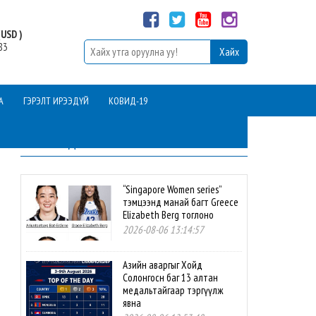
USD )
83
А
ГЭРЭЛТ ИРЭЭДҮЙ
КОВИД-19
ШИНЭ МЭДЭЭ
“Singapore Women series”
тэмцээнд манай багт Greece
Elizabeth Berg тоглоно
2026-08-06 13:14:57
Азийн аваргыг Хойд
Солонгосн баг 13 алтан
медальтайгаар тэргүүлж
явна