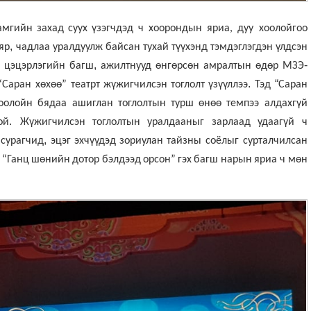
амгийн
захад
суух
үзэгчдэд
ч
хоорондын яриа, дуу хоолойгоо
,
яр
чадлаа
уралдуулж
байсан
тухай
түүхэнд
тэмдэглэгдэн
үлдсэн
4
,
-
цэцэрлэгийн
багш
ажилтнууд өнгөрсөн амралтын өдөр
МЗЭ
.
“
“Саран хөхөө” театрт
жүжигчилсэн
тоглолт
үзүүллээ
Тэд
Саран
оолойн
бядаа
ашиглан
тоглолтын
турш
өнөө
темпээ
алдахгүй
.
ой
Жүжигчилсэн
тоглолтын
уралдааныг
зарлаад
удаагүй
ч
,
сурагчид
эцэг
эхчүүдэд
зориулан
тайзны соёлыг сурталчилсан
.
“
Ганц
шөнийн
дотор
бэлдээд
орсон”
гэх
багш
нарын
яриа ч
мөн