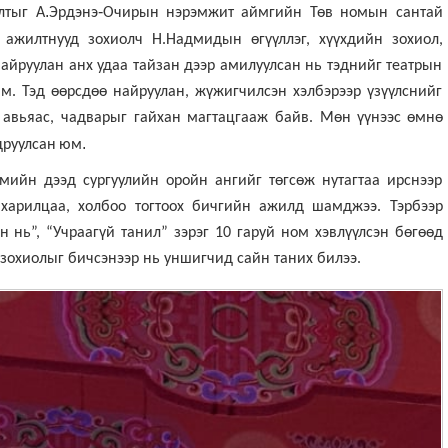
.
-
лтыг
А
Эрдэнэ
Очирын
нэрэмжит
аймгийн
Төв
номын
сантай
 ажилтнууд зохиолч Н.Надмидын өгүүллэг, хүүхдийн зохиол,
найруулан анх удаа тайзан дээр амилуулсан нь тэднийг театрын
м. Тэд өөрсдөө найруулан, жүжигчилсэн хэлбэрээр үзүүлснийг
 авьяас, чадварыг гайхан магтацгааж байв. Мөн
үүнээс
өмнө
.
друулсан
юм
ийн дээд сургуулийн оройн ангийг төгсөж нутагтаа ирснээр
харилцаа, холбоо тогтоох бичгийн ажилд шамджээ. Тэрбээр
ан нь”, “Учраагүй танил” зэрэг 10 гаруй ном хэвлүүлсэн бөгөөд
 зохиолыг бичсэнээр нь уншигчид сайн таних билээ.