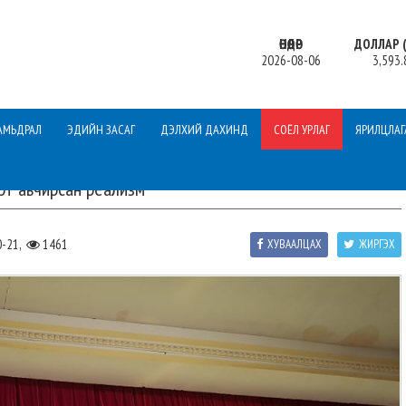
ӨНӨӨДӨР
ДОЛЛАР (
2026-08-06
3,593.
АМЬДРАЛ
ЭДИЙН ЗАСАГ
ДЭЛХИЙ ДАХИНД
СОЁЛ УРЛАГ
ЯРИЛЦЛАГ
рт авчирсан реализм
0-21,
1461
ХУВААЛЦАХ
ЖИРГЭХ