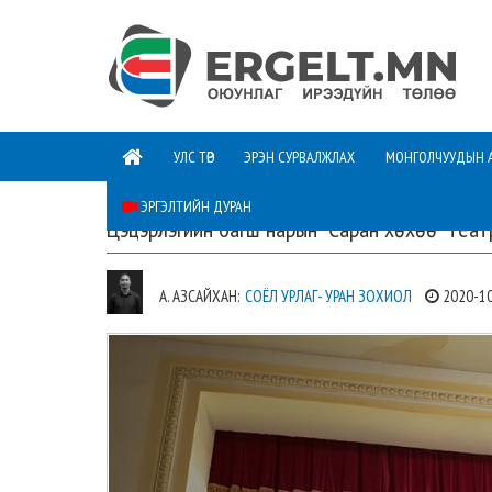
УЛС ТӨР
ЭРЭН СУРВАЛЖЛАХ
МОНГОЛЧУУДЫН 
ЭРГЭЛТИЙН ДУРАН
Цэцэрлэгийн багш нарын “Саран хөхөө” теат
А. АЗСАЙХАН:
СОЁЛ УРЛАГ- УРАН ЗОХИОЛ
2020-1