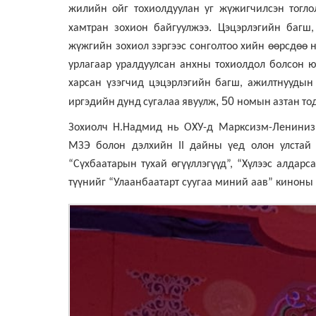
жилийн
ойг
тохиолдуулан
уг
жүжигчилсэн
тогло
.
хамтран
зохион
байгуулжээ
Цэцэрлэгийн багш,
жүжгийн зохиол зэргээс сонголтоо хийн өөрсдөө 
урлагаар уралдуулсан анхны тохиолдол болсон ю
харсан үзэгчид цэцэрлэгийн багш, ажилтнуудын
, 50
иргэдийн
дунд
сугалаа
явуулж
номын
азтан
то
Зохиолч Н.Надмид нь ОХУ-д Марксизм-Ленинизм
МЗЭ болон дэлхийн
II
дайны үед олон улстай 
“Сүхбаатарын тухай өгүүллэгүүд”, “Хүлээс алдарс
түүнийг “Улаанбаатарт суугаа миний аав” киноны