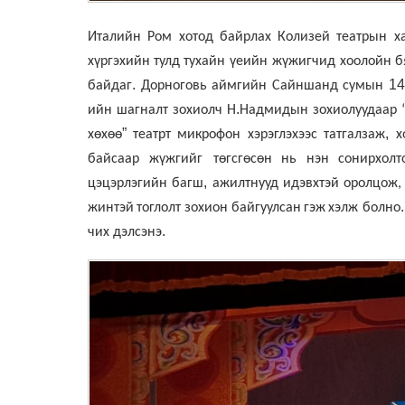
Италийн Ром хотод байрлах Колизей театрын х
хүргэхийн
тулд
тухайн үеийн жүжигчид хоолойн
б
.
1
байдаг
Дорноговь
аймгийн
Сайншанд
сумын
.
ийн
шагналт
зохиолч
Н
Надмидын
зохиолуудаар 
”
,
хөхөө
театрт
микрофон
хэрэглэхээс
татгалзаж
х
байсаар жүжгийг төгсгөсөн
нь
нэн
сонирхолт
,
цэцэрлэгийн
багш
ажилтнууд
идэвхтэй
оролцож,
жинтэй
тоглолт
зохион байгуулсан
гэж
хэлж болно
.
чих дэлсэнэ