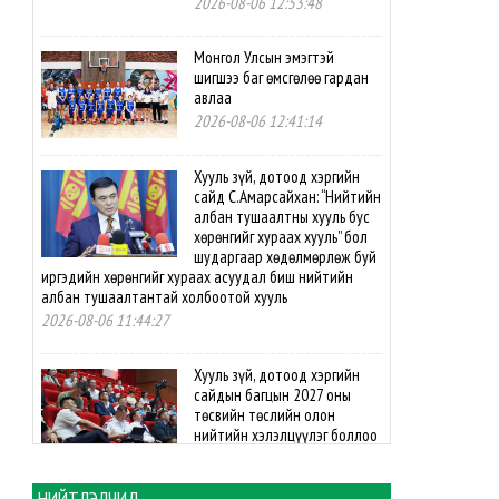
2026-08-06 12:53:48
Монгол Улсын эмэгтэй
шигшээ баг өмсгөлөө гардан
авлаа
2026-08-06 12:41:14
Хууль зүй, дотоод хэргийн
сайд С.Амарсайхан: “Нийтийн
албан тушаалтны хууль бус
хөрөнгийг хураах хууль” бол
шударгаар хөдөлмөрлөж буй
иргэдийн хөрөнгийг хураах асуудал биш нийтийн
албан тушаалтантай холбоотой хууль
2026-08-06 11:44:27
Хууль зүй, дотоод хэргийн
сайдын багцын 2027 оны
төсвийн төслийн олон
нийтийн хэлэлцүүлэг боллоо
2026-08-06 11:33:50
НИЙТЛЭЛЧИД