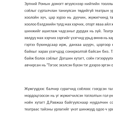
Эртний
Ромын
домогт
өгүүлснээр
нийтийн тоолл
соёлыг
сурталчлан
таниулсан
төдийгүй
театрын
у
,
,
хоолойн
хүч
цар
хүрээ
нь
дуучин
жүжигчинд
т
,
хоолоо
бэлдэхийн
тулд
мах
хэрчих
оторт
яваа
айл
.
шинжийг
ашиглаж
чадсаныг
дурдах
нь
зүй
Теат
хөлдүү
мах хэрчих
зэргийг
үзэгчид
урьд
өмнө
нь
ха
,
,
гэртээ
бухимдсаар
ирж
данхаа
шүүрч
цоргоор
.
байхыг
харах
үзэгчдэд
сонирхолтой
байсан
биз
Т
,
байж
болох
соёлыг
Догшин
хутагт
соён
гэгээрүүлэ
“
авчирсан
нь
Тэгээс
эхэлсэн
бүхэн
тэг
дээрээ
эргэн
Жүжгүүдээс
балчир
сурагчид
соёлоос
гээгдсэн
та
мордоцгоосон
нь
уг
жүжигчилсэн
тоглолтын
гол
үн
.
ноён
хутагт
Д
Равжаа
байгуулснаар
нүүдэлчин
с
театраас тайзны урлагийг үнэт шинжүүд одоо ч ур