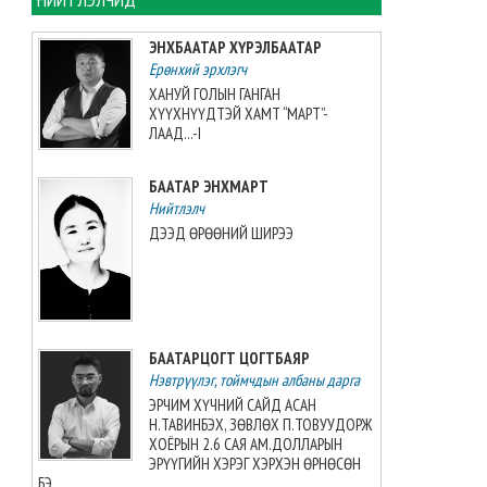
Нэгдүгээр ангийн элсэлтийн
цахим бүртгэл наймдугаар
ЭНХБААТАР ХҮРЭЛБААТАР
сарын 17-нд эхэлнэ
Ерөнхий эрхлэгч
2026-08-06 11:05:34
ХАНУЙ ГОЛЫН ГАНГАН
ХҮҮХНҮҮДТЭЙ ХАМТ “МАРТ”-
"Туул усан цогцолбор"
ЛААД...-I
төслийн ТЭЗҮ боловсруулах
ажил 90 хувийн гүйцэтгэлтэй
БААТАР ЭНХМАРТ
үргэлжилж байна
Нийтлэлч
2026-08-06 10:55:58
ДЭЭД ӨРӨӨНИЙ ШИРЭЭ
Дорноговь аймгийн
өвөлжилтийн бэлтгэл 81.2
хувьтай байна
2026-08-06 10:54:04
БААТАРЦОГТ ЦОГТБАЯР
Нэвтрүүлэг, тоймчдын албаны дарга
Т.Ням-Очир: Бие даалтын
долоо хоног нийслэл, орон
ЭРЧИМ ХҮЧНИЙ САЙД АСАН
нутагт өөр өөр хугацаанд
Н.ТАВИНБЭХ, ЗӨВЛӨХ П.ТОВУУДОРЖ
болно
ХОЁРЫН 2.6 САЯ АМ.ДОЛЛАРЫН
2026-08-06 10:53:48
ЭРҮҮГИЙН ХЭРЭГ ХЭРХЭН ӨРНӨСӨН
БЭ