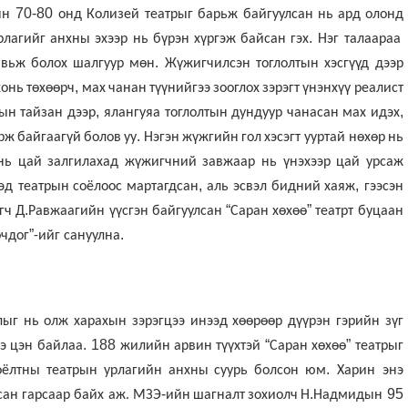
70-80
ын
онд
Колизей театрыг
барьж
байгуулсан
нь
ард
олонд
.
рлагийг
анхны
эхээр
нь
бүрэн
хүргэж
байсан
гэх
Нэг
талаараа
.
авьж
болох
шалгуур
мөн
Жүжигчилсэн
тоглолтын
хэсгүүд
дээр
,
хонь
төхөөрч
мах
чанан
түүнийгээ
зооглох
зэрэгт
үнэнхүү
реалист
,
,
рын
тайзан
дээр
ялангуяа
тоглолтын
дундуур
чанасан
мах
идэх
.
рж
байгаагүй
болов
уу
Нэгэн
жүжгийн
гол
хэсэгт ууртай
нөхөр
нь
нь
цай
залгилахад
жүжигчний
завжаар
нь
үнэхээр
цай
урсаж
,
,
эд театрын
соёлоос
мартагдсан
аль
эсвэл
бидний
хаяж
гээсэн
.
“
”
гч
Д
Равжаагийн
үүсгэн
байгуулсан
Саран
хөхөө
театрт
буцаан
”
.
очдог
-ийг сануулна
лыг
нь
олж
харахын
зэрэгцээ
инээд
хөөрөөр
дүүрэн
гэрийн
зүг
. 188
“
”
э
цэн байлаа
жилийн
арвин
түүхтэй
Саран
хөхөө
театрыг
.
оёлтны
театрын
урлагийн
анхны
суурь
болсон
юм
Харин энэ
-
.
95
сан гарсаар байх аж. МЗЭ
ийн
шагналт
зохиолч
Н
Надмидын