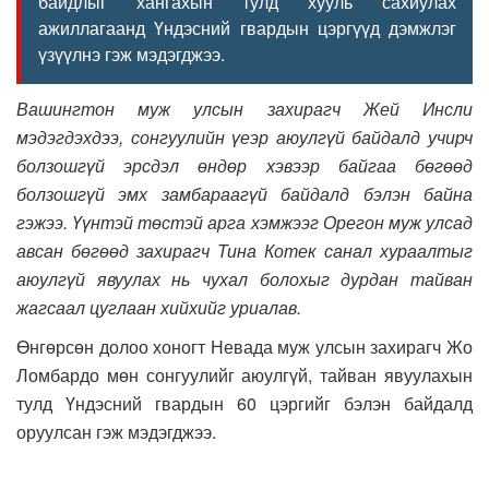
байдлыг хангахын тулд хууль сахиулах
ажиллагаанд Үндэсний гвардын цэргүүд дэмжлэг
үзүүлнэ гэж мэдэгджээ.
Вашингтон муж улсын захирагч Жей Инсли
мэдэгдэхдээ, сонгуулийн үеэр аюулгүй байдалд учирч
болзошгүй эрсдэл өндөр хэвээр байгаа бөгөөд
болзошгүй эмх замбараагүй байдалд бэлэн байна
гэжээ. Үүнтэй төстэй арга хэмжээг Орегон муж улсад
авсан бөгөөд захирагч Тина Котек санал хураалтыг
аюулгүй явуулах нь чухал болохыг дурдан тайван
жагсаал цуглаан хийхийг уриалав.
Өнгөрсөн долоо хоногт Невада муж улсын захирагч Жо
Ломбардо мөн сонгуулийг аюулгүй, тайван явуулахын
тулд Үндэсний гвардын 60 цэргийг бэлэн байдалд
оруулсан гэж мэдэгджээ.