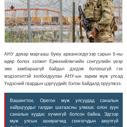
АНУ даяар маргааш буюу арваннэгдүгээр сарын 5-ны
өдөр болох ээлжит Ерөнхийлөгчийн сонгуулийн үеэр
эмх замбараагүй байдал дэгдэж болзошгүй гэх
мэдээлэлтэй холбогдуулан АНУ-ын зарим муж улсад
Үндэсний гвардын цэргүүдийг бэлэн байдалд оруулжээ.
Вашингтон, Орегон муж улсуудад саналын
хайрцгуудыг галдан шатаасны улмаас олон зуун
саналын хуудас хүчингүй болсон байна. Эдгээр
муж улсын захирагчид сонгогчдын аюулгүй