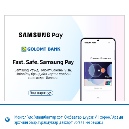
Монгол Улс, Улаанбаатар хот, Сүхбаатар дүүрэг, VIII хороо, "Ардын
эрх"-ийн байр, Гуравдугаар давхарт Эргэлт.мн редакц