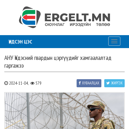
ҮНДСЭН ЦЭС
Toggle
navigati
АНУ Үндэсний гвардын цэргүүдийг хамгаалалтад
гаргажээ
2024-11-04,
579
ХУВААЛЦАХ
ЖИРГЭХ