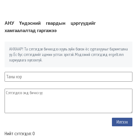
АНУ Үндэсний гвардын цэргүүдийг
хамгаалалтад гаргажээ
АНХААР! Та сэтгэгдэл бичихдээ хууль зүйн болон ёс суртахууныг баримтална
уу. Ёс бус сэтгэгдлийг админ устгах эрхтэй. Мэдээний сэтгэгдэлд ergelt.mn
хариуцлага хүлээхгүй.
Нийт сэтгэгдэл: 0