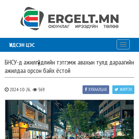
ҮНДСЭН ЦЭС
Toggle
navigati
БНСУ-д ажилгүйдлийн тэтгэмж авахын тулд дараагийн
ажилдаа орсон байх ёстой
2024-10-26,
569
ХУВААЛЦАХ
ЖИРГЭХ