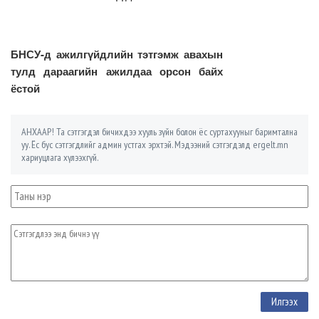
БНСУ-д ажилгүйдлийн тэтгэмж авахын
тулд дараагийн ажилдаа орсон байх
ёстой
АНХААР! Та сэтгэгдэл бичихдээ хууль зүйн болон ёс суртахууныг баримтална
уу. Ёс бус сэтгэгдлийг админ устгах эрхтэй. Мэдээний сэтгэгдэлд ergelt.mn
хариуцлага хүлээхгүй.