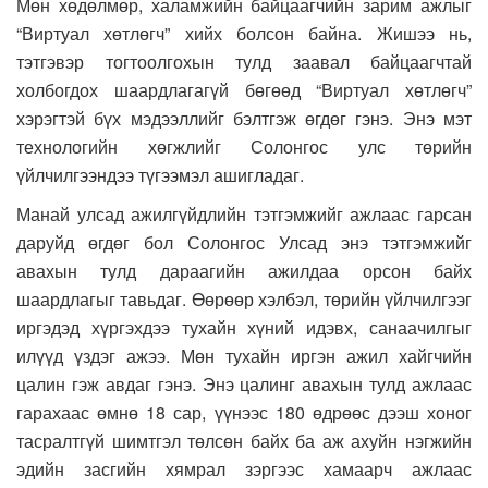
Мөн хөдөлмөр, халамжийн байцаагчийн зарим ажлыг
“Виртуал хөтлөгч” хийх болсон байна. Жишээ нь,
тэтгэвэр тогтоолгохын тулд заавал байцаагчтай
холбогдох шаардлагагүй бөгөөд “Виртуал хөтлөгч”
хэрэгтэй бүх мэдээллийг бэлтгэж өгдөг гэнэ. Энэ мэт
технологийн хөгжлийг Солонгос улс төрийн
үйлчилгээндээ түгээмэл ашигладаг.
Манай улсад ажилгүйдлийн тэтгэмжийг ажлаас гарсан
даруйд өгдөг бол Солонгос Улсад энэ тэтгэмжийг
авахын тулд дараагийн ажилдаа орсон байх
шаардлагыг тавьдаг. Өөрөөр хэлбэл, төрийн үйлчилгээг
иргэдэд хүргэхдээ тухайн хүний идэвх, санаачилгыг
илүүд үздэг ажээ. Мөн тухайн иргэн ажил хайгчийн
цалин гэж авдаг гэнэ. Энэ цалинг авахын тулд ажлаас
гарахаас өмнө 18 сар, үүнээс 180 өдрөөс дээш хоног
тасралтгүй шимтгэл төлсөн байх ба аж ахуйн нэгжийн
эдийн засгийн хямрал зэргээс хамаарч ажлаас