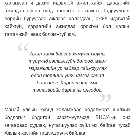
халагдсан ч дахин идэвхтэй ажил хайж, дараагийн
ажилдаа орсон хүнд олгоно гэж заажээ. Тодруулбал,
өөрийн буруугаас ажлаас халагдсан, ажил идэвхтэй
хайхгүй, дараагийн ажилдаа орохгүй бол цалин,
тэтгэмжийг авах боломжгүй юм.
Ажил хайж байгаа хүмүүст юуны
түрүүнд сэтгэлзүйн болоод, ажил
мэргэжлийн ур чадвар сайжруулах
олон төрлийн үйлчилгээг санал
болгодог. Харин тэтгэмж,
тэтгэврийг дараа нь олгодог.
Манай улсын хувьд халамжаас хөдөлмөрт шилжих
бодлогыг бодитой хэрэгжүүлэхэд БНСУ-ын энэ
загвараас судлах, нутагшуулах зүйл их байгаа тухай
Ажлын хэсгийн гишүүд хэлж байлаа.