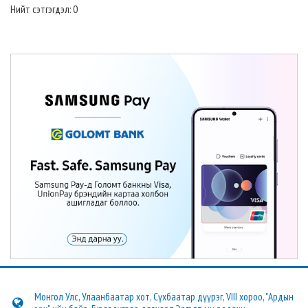
Нийт сэтгэгдэл: 0
Монгол Улс, Улаанбаатар хот, Сүхбаатар дүүрэг, VIII хороо, "Ардын