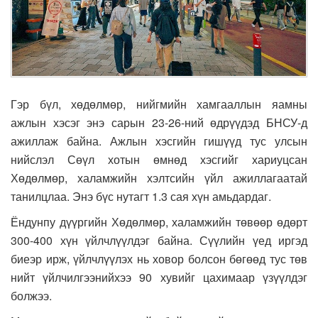
Гэр бүл, хөдөлмөр, нийгмийн хамгааллын яамны
ажлын хэсэг энэ сарын 23-26-ний өдрүүдэд БНСУ-д
ажиллаж байна. Ажлын хэсгийн гишүүд тус улсын
нийслэл Сөүл хотын өмнөд хэсгийг хариуцсан
Хөдөлмөр, халамжийн хэлтсийн үйл ажиллагаатай
танилцлаа. Энэ бүс нутагт 1.3 сая хүн амьдардаг.
Ёндунпу дүүргийн Хөдөлмөр, халамжийн төвөөр өдөрт
300-400 хүн үйлчлүүлдэг байна. Сүүлийн үед иргэд
биеэр ирж, үйлчлүүлэх нь ховор болсон бөгөөд тус төв
нийт үйлчилгээнийхээ 90 хувийг цахимаар үзүүлдэг
болжээ.