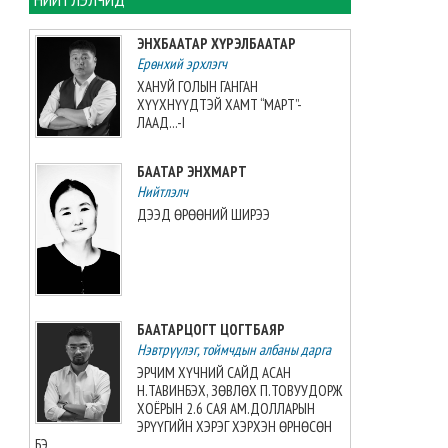
Монгол Улсын эмэгтэй
ЭНХБААТАР ХҮРЭЛБААТАР
шигшээ баг өмсгөлөө гардан
Ерөнхий эрхлэгч
авлаа
ХАНУЙ ГОЛЫН ГАНГАН
2026-08-06 12:41:14
ХҮҮХНҮҮДТЭЙ ХАМТ “МАРТ”-
ЛААД...-I
Хууль зүй, дотоод хэргийн
сайд С.Амарсайхан: “Нийтийн
БААТАР ЭНХМАРТ
албан тушаалтны хууль бус
хөрөнгийг хураах хууль” бол
Нийтлэлч
шударгаар хөдөлмөрлөж буй
ДЭЭД ӨРӨӨНИЙ ШИРЭЭ
иргэдийн хөрөнгийг хураах асуудал биш нийтийн
албан тушаалтантай холбоотой хууль
2026-08-06 11:44:27
Хууль зүй, дотоод хэргийн
БААТАРЦОГТ ЦОГТБАЯР
сайдын багцын 2027 оны
Нэвтрүүлэг, тоймчдын албаны дарга
төсвийн төслийн олон
нийтийн хэлэлцүүлэг боллоо
ЭРЧИМ ХҮЧНИЙ САЙД АСАН
Н.ТАВИНБЭХ, ЗӨВЛӨХ П.ТОВУУДОРЖ
2026-08-06 11:33:50
ХОЁРЫН 2.6 САЯ АМ.ДОЛЛАРЫН
ЭРҮҮГИЙН ХЭРЭГ ХЭРХЭН ӨРНӨСӨН
Нэгдүгээр ангийн элсэлтийн
БЭ