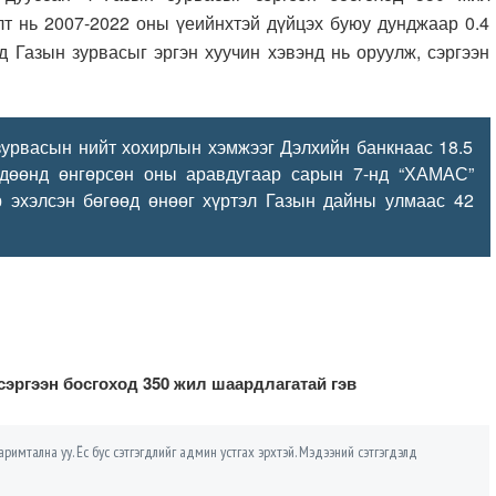
лт нь 2007-2022 оны үеийнхтэй дүйцэх буюу дунджаар 0.4
д Газын зурвасыг эргэн хуучин хэвэнд нь оруулж, сэргээн
урвасын нийт хохирлын хэмжээг Дэлхийн банкнаас 18.5
өлдөөнд өнгөрсөн оны аравдугаар сарын 7-нд “ХАМАС”
р эхэлсэн бөгөөд өнөөг хүртэл Газын дайны улмаас 42
сэргээн босгоход 350 жил шаардлагатай гэв
римтална уу. Ёс бус сэтгэгдлийг админ устгах эрхтэй. Мэдээний сэтгэгдэлд