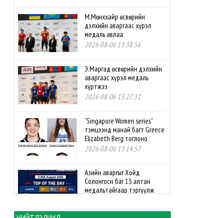
М.Мөнххайр өсвөрийн
дэлхийн аваргаас хүрэл
медаль авлаа
2026-08-06 13:38:56
Э.Маргад өсвөрийн дэлхийн
аваргаас хүрэл медаль
хүртжээ
2026-08-06 13:27:31
“Singapore Women series”
тэмцээнд манай багт Greece
Elizabeth Berg тоглоно
2026-08-06 13:14:57
Азийн аваргыг Хойд
Солонгосн баг 13 алтан
медальтайгаар тэргүүлж
явна
2026-08-06 12:53:48
НИЙТЛЭЛЧИД