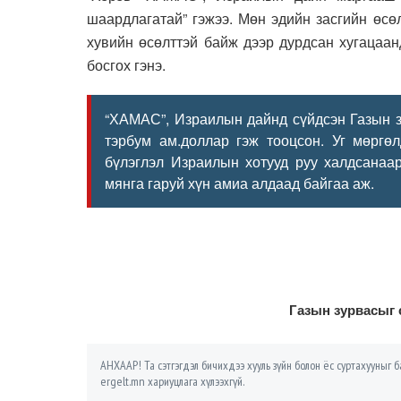
шаардлагатай” гэжээ. Мөн эдийн засгийн өсө
хувийн өсөлттэй байж дээр дурдсан хугацаан
босгох гэнэ.
“ХАМАС”, Израилын дайнд сүйдсэн Газын з
тэрбум ам.доллар гэж тооцсон. Уг мөрг
бүлэглэл Израилын хотууд руу халдсанаа
мянга гаруй хүн амиа алдаад байгаа аж.
Газын зурвасыг 
АНХААР! Та сэтгэгдэл бичихдээ хууль зүйн болон ёс суртахууныг ба
ergelt.mn хариуцлага хүлээхгүй.