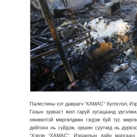
Палестины хэт даврагч “ХАМАС” бүлэглэл, Из
Газын зурваст жил гаруй хугацаанд үргэлж
хөнөөлтэй мөргөлдөөн гэгдэж буй тус мөргө
дийлэнх нь сүйдэж, оршин суугчид нь дүрвэ
“Хэрэв “ХАМАС”, Израилын дайн маргааш 