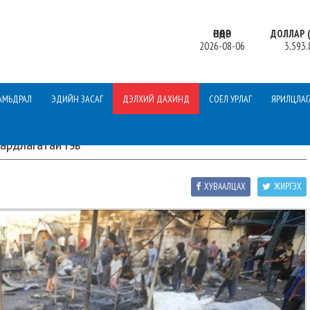
ӨНӨӨДӨР
ДОЛЛАР (
2026-08-06
3,593.
АМЬДРАЛ
ЭДИЙН ЗАСАГ
ДЭЛХИЙ ДАХИНД
СОЁЛ УРЛАГ
ЯРИЛЦЛАГ
ардлагатай гэв
ХУВААЛЦАХ
ЖИРГЭХ