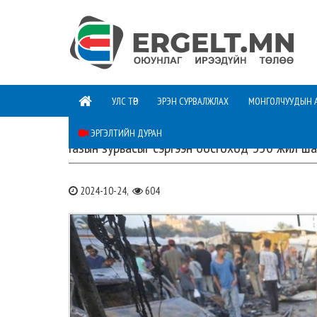
УЛС ТӨР
ЭРЭН СУРВАЛЖЛАХ
МОНГОЛЧУУДЫН 
ЭРГЭЛТИЙН ДУРАН
Газын зурвасыг сэргээн босгоход 350 жил ша
2024-10-24,
604