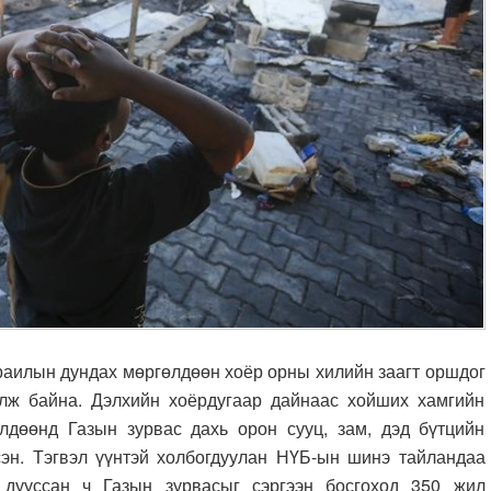
раилын дундах мөргөлдөөн хоёр орны хилийн заагт оршдог
илж байна. Дэлхийн хоёрдугаар дайнаас хойших хамгийн
лдөөнд Газын зурвас дахь орон сууц, зам, дэд бүтцийн
сэн. Тэгвэл үүнтэй холбогдуулан НҮБ-ын шинэ тайландаа
дууссан ч Газын зурвасыг сэргээн босгоход 350 жил