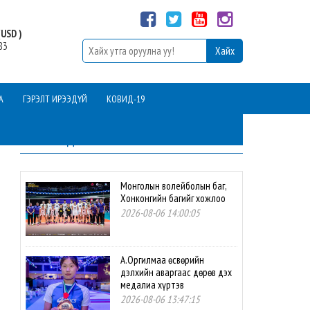
USD )
83
А
ГЭРЭЛТ ИРЭЭДҮЙ
КОВИД-19
ШИНЭ МЭДЭЭ
Монголын волейболын баг,
Хонконгийн багийг хожлоо
2026-08-06 14:00:05
А.Оргилмаа өсвөрийн
дэлхийн аваргаас дөрөв дэх
медалиа хүртэв
2026-08-06 13:47:15