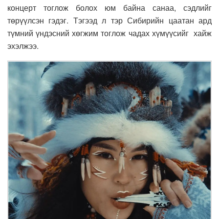
концерт тоглож болох юм байна санаа, сэдлийг
төрүүлсэн гэдэг. Тэгээд л тэр Сибирийн цаатан ард
түмний үндэсний хөгжим тоглож чадах хүмүүсийг хайж
эхэлжээ.