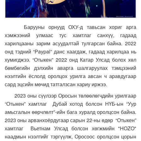
Барууны орнууд ОХУ-д тавьсан хориг арга
хэмжээний улмаас тус хамтлаг санхүү, гадаад
харилцааны зарим асуудалтай тулгарсан байна. 2022
онд тэдний “Paypal” данс хаагдаж, гадаад харилцаа нь
хумигджээ. “Отыкен” 2022 онд Катар Улсад болох хөл
бөмбөгийн дэлхийн аварга шалгаруулах тэмцээний
нээлтийн ёслолд оролцох урилга авсан ч аравдугаар
сард эцсийн мөчид татгалзсан хариу иржээ.
2023 оны сүүлээр Оросын төлөөлөгчдийн урилгаар
“Отыкен” хамтлаг Дубай хотод болсон НҮБ-ын “Уур
амьсгалын өөрчлөлт”-ийн бага хуралд оролцсон байна.
2023 оны арванхоёрдугаар сарын 22-ны өдөр “Отыкен”
хамтлаг Вьетнам Улсад болсон хөгжмийн "HOZO"
наадмын нээлтийг тэргүүлж, Оросоос оролцсон цорын