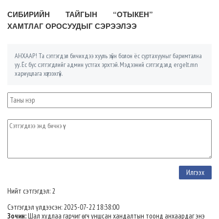
СИБИРИЙН ТАЙГЫН “ОТЫКЕН”
ХАМТЛАГ ОРОСУУДЫГ СЭРЭЭЛЭЭ
АНХААР! Та сэтгэгдэл бичихдээ хууль зүйн болон ёс суртахууныг баримтална
уу. Ёс бус сэтгэгдлийг админ устгах эрхтэй. Мэдээний сэтгэгдэлд ergelt.mn
хариуцлага хүлээхгүй.
Нийт сэтгэгдэл: 2
Сэтгэгдэл үлдээсэн: 2025-07-22 18:38:00
Зочин:
Шал худлаа гарчиг өгч уншсан хандалтын тоонд анхаардаг энэ