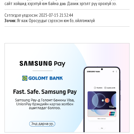
сайт хойшид хэрэггүй юм байна дөө. Дахиж эргэлт рүү орохгүй ээ.
Сэтгэгдэл үлдээсэн: 2025-07-15 21:32:44
Зочин:
Яг яаж Оросуудыг сэрээсэн юм бэ, ойлгомжгүй