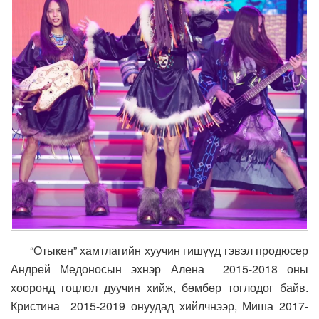
“Отыкен” хамтлагийн хуучин гишүүд гэвэл продюсер
Андрей Медоносын эхнэр Алена 2015-2018 оны
хооронд гоцлол дуучин хийж, бөмбөр тоглодог байв.
Кристина 2015-2019 онуудад хийлчнээр, Миша 2017-