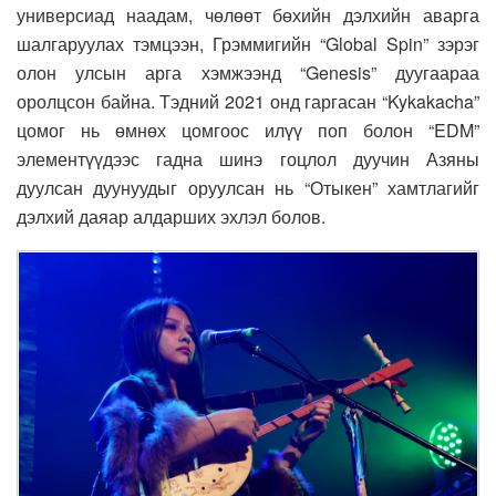
универсиад наадам, чөлөөт бөхийн дэлхийн аварга
шалгаруулах тэмцээн, Грэммигийн “Global Spin” зэрэг
олон улсын арга хэмжээнд “Genesis” дуугаараа
оролцсон байна. Тэдний 2021 онд гаргасан “Kykakacha”
цомог нь өмнөх цомгоос илүү поп болон “EDM”
элементүүдээс гадна шинэ гоцлол дуучин Азяны
дуулсан дуунуудыг оруулсан нь “Отыкен” хамтлагийг
дэлхий даяар алдарших эхлэл болов.