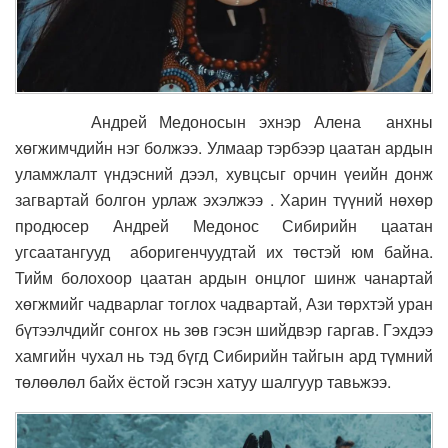
Андрей Медоносын эхнэр Алена анхны
хөгжимчдийн нэг болжээ. Улмаар тэрбээр цаатан ардын
уламжлалт үндэсний дээл, хувцсыг орчин үеийн донж
загвартай болгон урлаж эхэлжээ . Харин түүний нөхөр
продюсер Андрей Медонос Сибирийн цаатан
угсаатангууд аборигенчуудтай их төстэй юм байна.
Тийм болохоор цаатан ардын онцлог шинж чанартай
хөгжмийг чадварлаг тоглох чадвартай, Ази төрхтэй уран
бүтээлчдийг сонгох нь зөв гэсэн шийдвэр гаргав. Гэхдээ
хамгийн чухал нь тэд бүгд Сибирийн тайгын ард түмний
төлөөлөл байх ёстой гэсэн хатуу шалгуур тавьжээ.