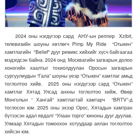
2024 оны нэгдүгээр сард АНУ-ын реппер Xzibit,
телевизийн шоуны хөтлөгч Pimp My Ride “Отыкен”
хамтлагийн "Belief" дууг ремикс хийхийг хүсч байгаагаа
мэдэгдсэн байна. 2024 онд Москвагийн загварын долоо
хоногийн хаалтыг тохиолдуулан Оросын загварын
сургуулиудын “Гала” шоуны үеэр “Отыкен” хамтлаг амьд
тоглолтоо хийв. 2025 оны нэгдүгээр сард “Отыкен”
хамтлаг Хятад Улсад анхны тоглолтоо хийж, Өвөр
Монголын “ Хангай” хамтлагтай хамтарч “BRTV”-д
тоглосон юм. 2025 оны эхээр Орос, Хятадын хамтран
бүтээсэн адал явдалт “Улаан торго” киноны дууг дуулав.
Улмаар Хятадын томоохон хотуудаар аялан тоглолтоо
хийсэн юм.