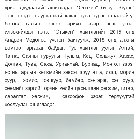
уриа, дуудлагийг ашигладаг. "Отыкен" буюу “Этүгэн”
тэнгэр гэдэг нь урианхай, хакас, тува, түрэг гаралтай үг
бөгөөд галын тэнгэр, ариун газар гэсэн утгыг
илэрхийлдэг гэнэ. "Отыкен" хамтлагийг 2015 онд
Андрей Медонос үүсгэн байгуулж, 2018 онд анхны
цомгоо гаргасан байдаг. Тус хамтлаг уулын Алтай,
Тагна, Саяны нурууны Чулым, Кец, Сельжук, Хакас,
Долган, Тува, Саха, Урианхай, Буриад, Монгол зэрэг
ястны ардын хөгжмийн зэвсэг эрүү ятга, икэл, морин
хуур, хомис, товшуур, бөмбөр, хэнгэрэг, хэл хуур,
хөөмийг зэргийг орчин үеийн цахилгаан хөгжим, гитар,
даралтат хөгжим, саксофон зэрэг төрлүүдтэй
хослуулан ашигладаг.