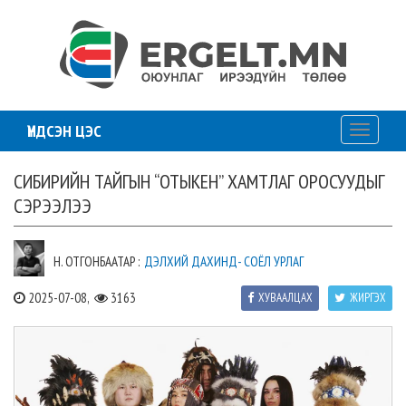
ҮНДСЭН ЦЭС
Toggle
navigati
СИБИРИЙН ТАЙГЫН “ОТЫКЕН” ХАМТЛАГ ОРОСУУДЫГ
СЭРЭЭЛЭЭ
Н. ОТГОНБААТАР :
ДЭЛХИЙ ДАХИНД- СОЁЛ УРЛАГ
2025-07-08,
3163
ХУВААЛЦАХ
ЖИРГЭХ