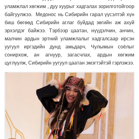
уламжлал хөгжим , дуу хуурыг хадгалах зорилготойгоор
байгуулжээ. Медонос нь Сибирийн гарал үүсэлтэй хүн
биш бөгөөд Сибирийн аглаг буйдад зөгийн аж ахуй
эрхэлдэг байжээ. Тэрбээр цаатан, нүүдэлчин, анчин,
малчин ардын эртний уламжлалыг хадгалсаар ирсэн
уугуул иргэдийн дунд амьдарч, Чулымын соёлыг
сонирхож, ан агнуур, загасчлах, ардын хөгжим
цуглуулж, Сибирийн уугуул цаатан эмэгтэйтэй гэрлэжээ.