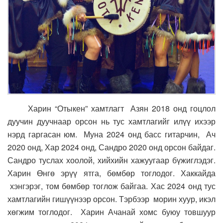
Харин “Отыкен” хамтлагт Азян 2018 онд гоцлол
дуучин дуучнаар орсон нь тус хамтлагийг илүү ихээр
нэрд гаргасан юм. Муна 2024 онд басс гитарчин, Ач
2020 онд, Хар 2024 онд, Сандро 2020 онд орсон байдаг.
Сандро туслах хоолой, хийхийн хажуугаар бүжиглэдэг.
Харин Өнгө эрүү ятга, бөмбөр тоглодог. Хаккайда
хэнгэрэг, том бөмбөр тоглож байгаа. Хас 2024 онд тус
хамтлагийн гишүүнээр орсон. Тэрбээр морин хуур, икэл
хөгжим тоглодог. Харин Ачанай хомс буюу товшуур