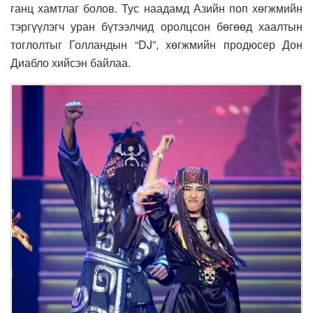
ганц хамтлаг болов. Тус наадамд Азийн поп хөгжмийн
тэргүүлэгч уран бүтээлчид оролцсон бөгөөд хаалтын
тоглолтыг Голландын “DJ”, хөгжмийн продюсер Дон
Диабло хийсэн байлаа.