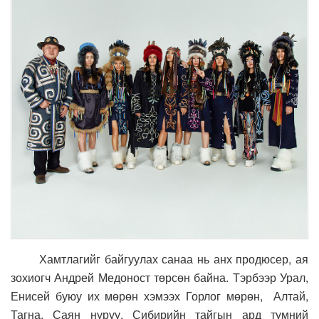
Хамтлагийг байгуулах санаа нь анх продюсер, ая
зохиогч Андрей Медоност төрсөн байна. Тэрбээр Урал,
Енисей буюу их мөрөн хэмээх Горлог мөрөн, Алтай,
Тагна, Саян нуруу, Сибирийн тайгын ард түмний