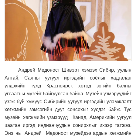
Андрей Медоност Шивэрт хэмээх Сибир, уулын
Алтай, Саяны уугуул иргэдийн соёлыг хадгалан
үлдэхийн тулд Красноярск хотод зөгийн балны
угсаатны музейг байгуулсан байна. Музейн үзмэрүүдийг
үзэж буй хүмүүс Сибирийн уугуул иргэдийн уламжлалт
хөгжмийн зэмсэгийн дууг сонсохыг хүсдэг байж. Тус
музейн хөгжмийн үзмэрүүд Канад, Америкийн уугуул
цаатан иргэд индианчуудын сонирхлыг ихээр татжээ.
Энэ нь Андрей Медоност музейдээ ардын хөгжмийн