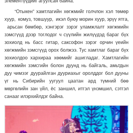
элементүүдийг агуулсан байна.
“Отыкен” хамтлагийн хөгжмийг голчлон хэл төмөр
хуур, комуз, товшуур, икэл буюу морин хуур, эрүү ятга,
арьсан бөмбөр, хэнгэрэг зэрэг уламжлалт хөгжмийн
зэмсгүүд дээр тоглодог ч сүүлийн жилүүдэд бараг бүх
зохиолд нь басс гитар, саксофон зэрэг орчин үеийн
хөгжмийн зэмсгүүд орох болжээ. Тус хамтлаг бараг бүх
зохиолдоо хархираа хөөмийг ашигладаг. Хамтлагийн
хөгжмийн зэмсгийн болон дуунд нь байгаль, амьтдын
дуу чимээг дуурайлган дууриахыг оролддог бол дууны
үг нь Сибирийн уугуул цаатан ард түмний бөө
мөргөлийн зан үйл, ёс заншил, итгэл үнэмшил, сэтгэл
санааг илэрхийлдэг байна.