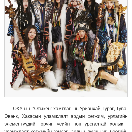
ОХУ-ын "Отыкен” хамтлаг нь Урианхай,Түрэг, Тува,
Эвэнк, Хакасын уламжлалт ардын хөгжим, урлагийн
элементүүдийг орчин үеийн поп урсгалтай хольж ,
уламжлалт хөгжмийн зэмсэг, ардын дууны үг, бөөгийн