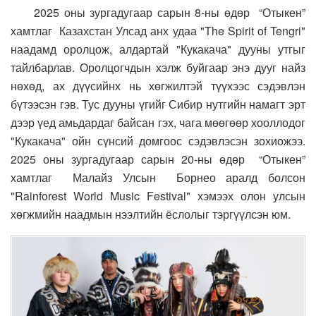
2025 оны зургадугаар сарын 8-ны өдөр “Отыкен”
хамтлаг Казахстан Улсад анх удаа "The Spirit of Tengri"
наадамд оролцож, алдартай "Кукакача" дууны утгыг
тайлбарлав. Оролцогчдын хэлж буйгаар энэ дууг найз
нөхөд, ах дүүсийнх нь хөгжилтэй түүхээс сэдэвлэн
бүтээсэн гэв. Тус дууны үгийг Сибир нутгийн намагт эрт
дээр үед амьдардаг байсан гэх, чага мөөгөөр хооллодог
"Кукакача" ойн сүнсий домгоос сэдэвлэсэн зохиожээ.
2025 оны зургадугаар сарын 20-ны өдөр “Отыкен”
хамтлаг Малайз Улсын Борнео аралд болсон
"Rainforest World Music Festival" хэмээх олон улсын
хөгжмийн наадмын нээлтийн ёслолыг тэргүүлсэн юм.