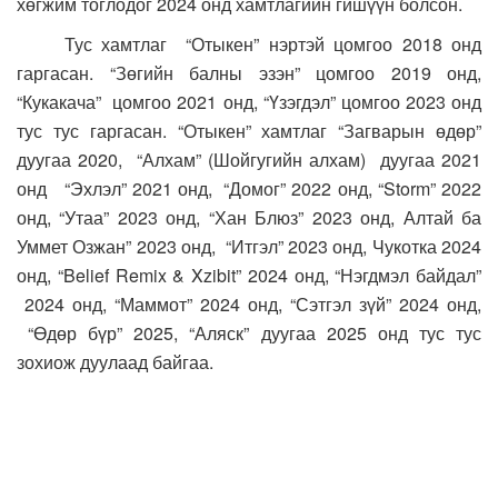
хөгжим тоглодог 2024 онд хамтлагийн гишүүн болсон.
Тус хамтлаг “Отыкен” нэртэй цомгоо 2018 онд
гаргасан. “Зөгийн балны эзэн” цомгоо 2019 онд,
“Кукакача” цомгоо 2021 онд, “Үзэгдэл” цомгоо 2023 онд
тус тус гаргасан. “Отыкен” хамтлаг “Загварын өдөр”
дуугаа 2020, “Алхам” (Шойгугийн алхам) дуугаа 2021
онд “Эхлэл” 2021 онд, “Домог” 2022 онд, “Storm” 2022
онд, “Утаа” 2023 онд, “Хан Блюз” 2023 онд, Алтай ба
Уммет Озжан” 2023 онд, “Итгэл” 2023 онд, Чукотка 2024
онд, “Belief Remix & Xzibit” 2024 онд, “Нэгдмэл байдал”
2024 онд, “Маммот” 2024 онд, “Сэтгэл зүй” 2024 онд,
“Өдөр бүр” 2025, “Аляск” дуугаа 2025 онд тус тус
зохиож дуулаад байгаа.