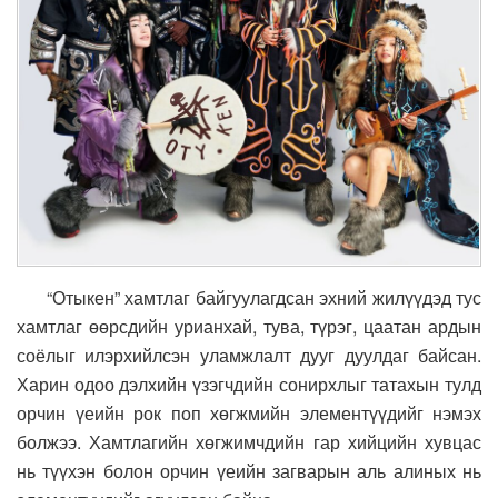
“Отыкен” хамтлаг байгуулагдсан эхний жилүүдэд тус
хамтлаг өөрсдийн урианхай, тува, түрэг, цаатан ардын
соёлыг илэрхийлсэн уламжлалт дууг дуулдаг байсан.
Харин одоо дэлхийн үзэгчдийн сонирхлыг татахын тулд
орчин үеийн рок поп хөгжмийн элементүүдийг нэмэх
болжээ. Хамтлагийн хөгжимчдийн гар хийцийн хувцас
нь түүхэн болон орчин үеийн загварын аль алиных нь