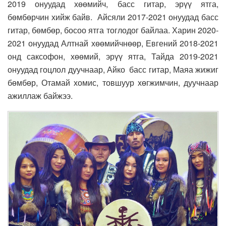
2019 онуудад хөөмийч, басс гитар, эрүү ятга,
бөмбөрчин хийж байв. Айсяли 2017-2021 онуудад басс
гитар, бөмбөр, босоо ятга тоглодог байлаа. Харин 2020-
2021 онуудад Алтнай хөөмийчнөөр, Евгений 2018-2021
онд саксофон, хөөмий, эрүү ятга, Тайда 2019-2021
онуудад гоцлол дуучнаар, Айко басс гитар, Маяа жижиг
бөмбөр, Отамай хомис, товшуур хөгжимчин, дуучнаар
ажиллаж байжээ.