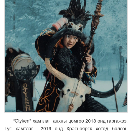
“Otyken” хамтлаг анхны цомгоо 2018 онд гаргажээ.
Тус хамтлаг 2019 онд Красноярск хотод болсон