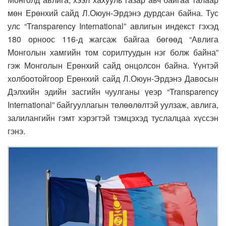
мөн Ерөнхий сайд Л.Оюун-Эрдэнэ дурдсан байна. Тус
улс “Transparency International” авлигын индекст гэхэд
180 орноос 116-д жагсаж байгаа бөгөөд “Авлига
Монголын хамгийн том сорилтуудын нэг болж байна”
гэж Монголын Ерөнхий сайд онцолсон байна. Үүнтэй
холбоотойгоор Ерөнхий сайд Л.Оюун-Эрдэнэ Давосын
Дэлхийн эдийн засгийн чуулганы үеэр “Transparency
International” байгууллагын төлөөлөлтэй уулзаж, авлига,
залилангийн гэмт хэрэгтэй тэмцэхэд туслалцаа хүссэн
гэнэ.