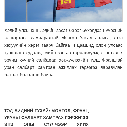
Хэдий улсынх нь эдийн засаг бараг бүхэлдээ нүүрсний
экспортоос хамааралтай Монгол Улсад авлига, хээл
хахуулийн хэрэг гаарч байгаа ч цаашид олон улсаас
туршлага судалж, эдийн засгаа төрөлжүүлж, сэргээгдэх
эрчим хүчний салбараа хөгжүүлэхийн тулд Францтай
уран салбарт хамтран ажиллах гэрээгээ яаравчлан
батлах бололтой байна.
ТЭД БИДНИЙ ТУХАЙ: МОНГОЛ, ФРАНЦ
УРАНЫ САЛБАРТ ХАМТРАХ ГЭРЭЭГЭЭ
ЭНЭ ОНЫ СҮҮЛЧЭЭР ХИЙХ