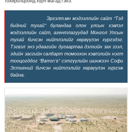
тохиролцоонд хүрч магад гэнэ.
Эргэлт.мн мэдээллийн сайт “Тэд
бидний тухай” буландаа олон улсын хэвлэл
мэдээллийн сайт, агентлагуудад Монгол Улсын
тухай бичсэн нийтлэлийг хөрвүүлэн хүргэдэг.
Тэгвэл энэ удаагийн дугаартаа
дэлхийн зах зээл,
эдийн засгийн салбарт томоохон хэвлэлийн нэгт
тооцогддог “
Barron’s
” сэтгүүлийн шинжээч Софи
Эстиений бичсэн нийтлэлийг хөрвүүлэн хүргэж
байна.