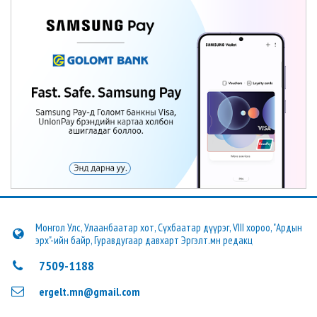
Монгол Улс, Улаанбаатар хот, Сүхбаатар дүүрэг, VIII хороо, "Ардын
эрх"-ийн байр, Гуравдугаар давхарт Эргэлт.мн редакц
7509-1188
ergelt.mn@gmail.com