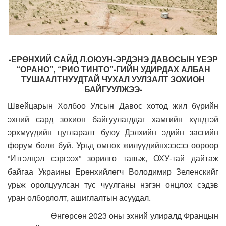
-ЕРӨНХИЙ САЙД Л.ОЮУН-ЭРДЭНЭ ДАВОСЫН ҮЕЭР
“ОРАНО”, “РИО ТИНТО”-ГИЙН УДИРДАХ АЛБАН
ТУШААЛТНУУДТАЙ ЧУХАЛ УУЛЗАЛТ ЗОХИОН
БАЙГУУЛЖЭЭ-
Швейцарын Холбоо Улсын Давос хотод жил бүрийн
эхний сард зохион байгуулагддаг хамгийн хүндтэй
эрхмүүдийн цугларалт буюу Дэлхийн эдийн засгийн
форум болж буй. Урьд өмнөх жилүүдийнхээсээ өөрөөр
“Итгэлцэл сэргээх” зорилго тавьж, ОХУ-тай дайтаж
байгаа Украины Ерөнхийлөгч Володимир Зеленскийг
урьж оролцуулсан тус чуулганы нэгэн онцлох сэдэв
уран олборлолт, ашиглалтын асуудал.
Өнгөрсөн 2023 оны эхний улиралд Францын