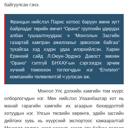
байгуулсан гэнэ.
Францын нийслэл Парис хотоос баруун өмнө зүгт
байрладаг төрийн өмчит “Орано” группийн удирдах
албан тушаалтнуудаас ч “Монголын Засгийн
газартай хамтран ажиллахыг эрмэлзэж байгаа”
тухайгаа хэд хэдэн удаа илэрхийлсэн. Харин
Ерөнхий сайд Л.Оюун-Эрдэнэ Давост зөвхөн
“Орано” гэлтгүй БНХАУ-ын сэргээгдэх эрчим
хүчний томоохон тоглогчдын нэг “Envision”
компанийн төлөөлөлтэй ч уулзсан аж.
Монгол Улс дэлхийн хамгийн том нүүрс
олборлогчдын нэг. Мөн нийслэл Улаанбаатар хот нь
манай гарагийн хамгийн их агаарын бохирдолтой
хотуудын нэг. Улсын төсвийн хөрөнгө, эдийн засгийн
дийлэнх хувь нь нүүрсний экспортоос хамааралтай
Монголд авлига, хээл хахууль газар авч байгаа талаар