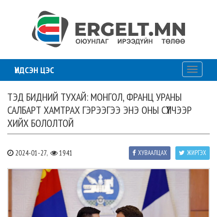
ҮНДСЭН ЦЭС
Toggle
navigati
ТЭД БИДНИЙ ТУХАЙ: МОНГОЛ, ФРАНЦ УРАНЫ
САЛБАРТ ХАМТРАХ ГЭРЭЭГЭЭ ЭНЭ ОНЫ СҮҮЛЧЭЭР
ХИЙХ БОЛОЛТОЙ
2024-01-27,
1941
ХУВААЛЦАХ
ЖИРГЭХ