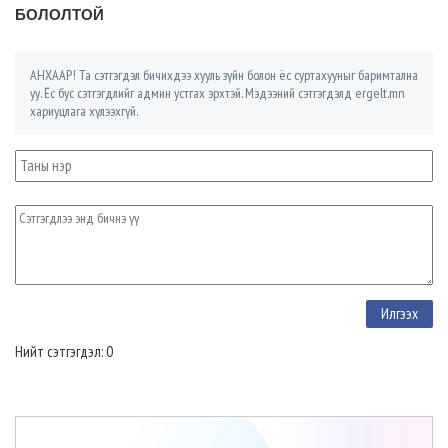
БОЛОЛТОЙ
АНХААР! Та сэтгэгдэл бичихдээ хууль зүйн болон ёс суртахууныг баримтална
уу. Ёс бус сэтгэгдлийг админ устгах эрхтэй. Мэдээний сэтгэгдэлд ergelt.mn
хариуцлага хүлээхгүй.
Нийт сэтгэгдэл: 0