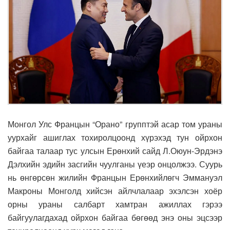
Монгол Улс Францын “Орано” групптэй асар том ураны
уурхайг ашиглах тохиролцоонд хүрэхэд тун ойрхон
байгаа талаар тус улсын Ерөнхий сайд Л.Оюун-Эрдэнэ
Дэлхийн эдийн засгийн чуулганы үеэр онцолжээ. Суурь
нь өнгөрсөн жилийн Францын Ерөнхийлөгч Эммануэл
Макроны Монголд хийсэн айлчлалаар эхэлсэн хоёр
орны ураны салбарт хамтран ажиллах гэрээ
байгуулагдахад ойрхон байгаа бөгөөд энэ оны эцсээр