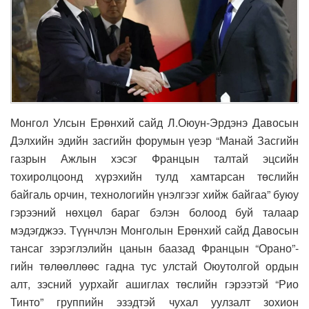
Монгол Улсын Ерөнхий сайд Л.Оюун-Эрдэнэ Давосын
Дэлхийн эдийн засгийн форумын үеэр “Манай Засгийн
газрын Ажлын хэсэг Францын талтай эцсийн
тохиролцоонд хүрэхийн тулд хамтарсан төслийн
байгаль орчин, технологийн үнэлгээг хийж байгаа” буюу
гэрээний нөхцөл бараг бэлэн болоод буй талаар
мэдэгджээ. Түүнчлэн Монголын Ерөнхий сайд Давосын
тансаг зэрэглэлийн цанын баазад Францын “Орано”-
гийн төлөөллөөс гадна тус улстай Оюутолгой ордын
алт, зэсний уурхайг ашиглах төслийн гэрээтэй “Рио
Тинто” группийн эзэдтэй чухал уулзалт зохион