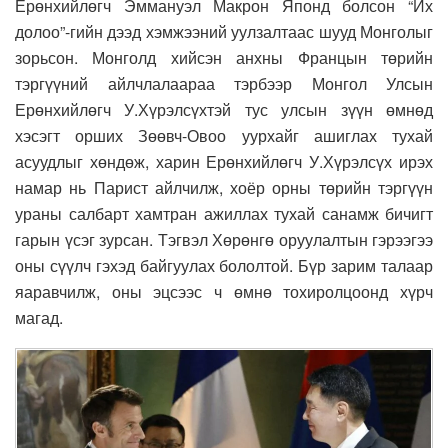
Ерөнхийлөгч Эммануэл Макрон Японд болсон “Их
долоо”-гийн дээд хэмжээний уулзалтаас шууд Монголыг
зорьсон. Монголд хийсэн анхны Францын төрийн
тэргүүний айлчлалаараа тэрбээр Монгол Улсын
Ерөнхийлөгч У.Хүрэлсүхтэй тус улсын зүүн өмнөд
хэсэгт орших Зөөвч-Овоо уурхайг ашиглах тухай
асуудлыг хөндөж, харин Ерөнхийлөгч У.Хүрэлсүх ирэх
намар нь Парист айлчилж, хоёр орны төрийн тэргүүн
ураны салбарт хамтран ажиллах тухай санамж бичигт
гарын үсэг зурсан. Тэгвэл Хөрөнгө оруулалтын гэрээгээ
оны сүүлч гэхэд байгуулах бололтой. Бүр зарим талаар
яаравчилж, оны эцсээс ч өмнө тохиролцоонд хүрч
магад.