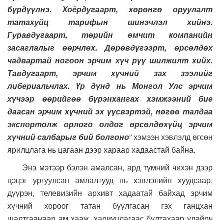
бүрдүүлнэ. Хоёрдугаарт, хөрөнгө оруулалт
татахуйц тарифын шинэчлэл хийнэ.
Гуравдугаарт, төрийн өмчит компанийн
засаглалыг өөрчлөх. Дөрөвдүгээрт, өрсөлдөх
чадвартай ногоон эрчим хүч рүү шилжилт хийх.
Тавдугаарт, эрчим хүчний зах зээлийг
либериальчлах. Үр дүнд нь Монгол Улс эрчим
хүчээр өөрийгөө бүрэнхангах хэмжээний бие
даасан эрчим хүчний эх үүсвэртэй, нөгөө талдаа
экспортолж орлого олдог өрсөлдөхүйц эрчим
хүчний салбарыг бий болгоно
” хэмээн хэвлэлд өгсөн
ярилцлага нь цагаан дээр хараар хадаастай байна.
Энэ мэтээр бэлэн амалсан, ард түмний чихэн дээр
цэцэг ургуулсан амлалтууд нь хэвлэлийн хуудсаар,
дүүрэн, телевизийн архивт хадаатай байхад эрчим
хүчний хороог татан буулгасан гэх ганцхан
шалтгаанаар ам хааж, хариуцлагаас бултахаар улайрч