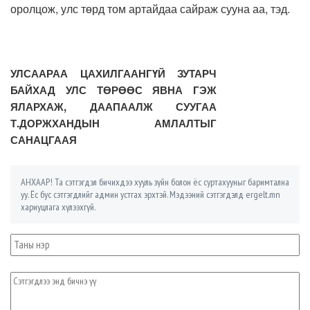
оролцож, улс төрд том артайдаа сайраж сууна аа, тэд.
УЛСААРАА ЦАХИЛГААНГҮЙ ЗУТАРЧ
БАЙХАД УЛС ТӨРӨӨС ЯВНА ГЭЖ
ЯЛАРХАЖ, ДААПААЛЖ СУУГАА
Т.ДОРЖХАНДЫН АМЛАЛТЫГ
САНАЦГААЯ
АНХААР! Та сэтгэгдэл бичихдээ хууль зүйн болон ёс суртахууныг баримтална
уу. Ёс бус сэтгэгдлийг админ устгах эрхтэй. Мэдээний сэтгэгдэлд ergelt.mn
хариуцлага хүлээхгүй.