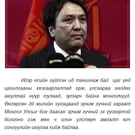
Идэр есийн хүйтэн ид тачигнаж бай цаг үед
цахилгааны хязгаарлалтад орж, улсаараа хөлдөх
аюултай нүүр тулаад, зутарч байна монголчууд.
Өнгөрсөн 30 жилийн хугацаанд эрчим хүчний хараат
Монгол Улсыг бие даасан эрчим хүчний эх үүсвэртэй
болгоно гэж мөн ч олон улстөрч амлалт өгч
сонгуулийн шоугаа хийж байлаа.