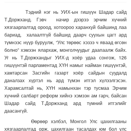
Тэдний нэг нь УИХ-ын гишүүн Шадар сайд
Т.Доржханд. Гэвч начир дээрээ эрчим хүчний
хязгаарлалтад ороод, хотоороо харанхуй байшинд лаа
бариад, халаалтгүй байшид даарч суухын цагт ард
түмнээс нүүр буруулж, “Улс төрөөс хэзээ ч яваад өгсөн
болно” хэмээн ялархаж, монголчуудыг даапаалж байх.
Уг нь Т.Доржхандыг УИХ-д хоёр удаа сонгож, 126
гишүүнтэй парламентад ХҮН намыг найман гишүүнтэй,
хамтарсан Засгийн газарт хоёр сайдын суудалд
даналзах хүртэл нь ард түмэн итгэл хүлээлгэсэн.
Харамсалтай нь, ХҮН намынхан тэр тусмаа Эрчим
хүчний салбарт реформ хийнэ хэмээн ам гарч, байсан
Шадар сайд Т.Доржханд ард түмний итгэлийг
даасангүй.
Өөрөөр хэлбэл, Монгол Улс цахилгааны
хязгаарлалтад орж, цахилгаан тасалдах юм бол улс