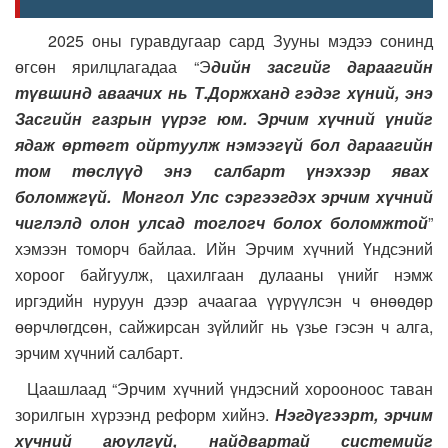
2025 оны гуравдугаар сард Зууны мэдээ сонинд
өгсөн ярилцлагадаа “Э
дийн засгийг дараагийн
түвшинд аваачих нь Т.Доржханд гэдэг хүний, энэ
Засгийн газрын үүрэг юм. Эрчим хүчний үнийг
ядаж өртөгт ойртуулж нэмээгүй бол дараагийн
том төслүүд энэ салбарт үнэхээр явах
боломжгүй. Монгол Улс сэргээгдэх эрчим хүчний
чиглэлд олон улсад тоглогч болох боломжтой
”
хэмээн томорч байлаа. Ийн Эрчим хүчний Үндсэний
хороог байгуулж, цахилгаан дулааны үнийг нэмж
иргэдийн нуруун дээр ачаагаа үүрүүлсэн ч өнөөдөр
өөрчлөгдсөн, сайжирсан зүйлийг нь үзье гэсэн ч алга,
эрчим хүчний салбарт.
Цаашлаад “Эрчим хүчний үндэсний хорооноос таван
зорилгын хүрээнд реформ хийнэ.
Нэгдүгээрт, эрчим
хүчний аюулгүй, найдвартай системийг