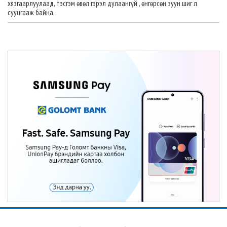
хязгаарлуулаад, тэсгэм өвөл гэрэл дулаангүй , өнгөрсөн зуун шиг л
сууцгааж байна,