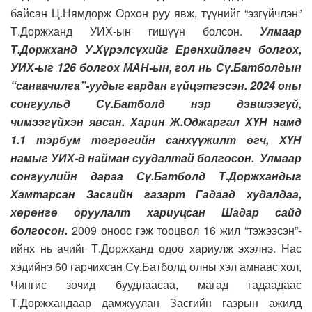
байсан Ц.Нямдорж Орхон руу явж, түүнийг “эзгүйчлэн”
Т.Доржханд УИХ-ын гишүүн болсон.
Улмаар
Т.Доржханд У.Хүрэлсүхийг Ерөнхийлөгч болгох,
УИХ-ыг 126 болгох МАН-ын, гол нь Сү.Батболдын
“санаачилга”-уудыг гардан гүйцэтгэсэн. 2024 оны
сонгуульд Сү.Батболд нэр дэвшээгүй,
чимээгүйхэн явсан. Харин Ж.Оджаргал ХҮН намд
1.1 тэрбум төгрөгийн санхүүжилт өгч, ХҮН
намыг УИХ-д найман суудалтай болгосон. Улмаар
сонгуулийн дараа Сү.Батболд Т.Доржхандыг
Хамтарсан Засгийн газарт Гадаад худалдаа,
хөрөнгө оруулалт хариуцсан Шадар сайд
болгосон.
2009 оноос гэж тооцвол 16 жил “тэжээсэн”-
ийнх нь ачийг Т.Доржханд одоо хариулж эхэлнэ. Нас
хэдийнэ 60 гарчихсан Сү.Батболд олны хэл амнаас хол,
Чингис зочид буудлаасаа, магад гадаадаас
Т.Доржхандаар дамжуулан Засгийн газрын ажилд