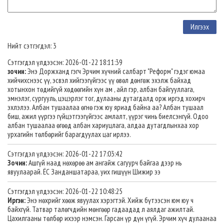
Нийт сэтгэгдэл: 3
Сэтгэгдэл үлдээсэн: 2026-01-22 18:11:39
зочин:
Энэ Доржханд гэгч Эрчим хүчний салбарт "Реформ" гэдэг юмаа
хийчихснээс үү, эсвэл хийгээгүйгээс үү өвөл дөнгөж эхэлж байхад
хотынхон төдийгүй хөдөөгийн хүн ам , айл гэр, албан байгууллага,
эмнэлэг, сургууль, цэцэрлэг тог, дулааны дутагдалд орж иргэд хохирч
эхлэлээ. Албан тушаалаа өгнө гэж юу яриад байна аа? Албан тушаал
биш, ажил үүргээ гүйцэтгээгүйгээс амлалт, үүрэг чинь биелсэнгүй. Одоо
албан тушаалаа өгөөд албан хариуцлага, алдаа дутагдлынхаа хор
урхагийн төлбөрийг барагдуулах цаг ирлээ.
Сэтгэгдэл үлдээсэн: 2026-01-22 17:03:42
Зочин:
Ашгүй наад нөхөрөө ам ангайж сагуурч байгаа дээр нь
явуулаарай. ЁС Занданшатараа, уих гишүүн Шижир ээ
Сэтгэгдэл үлдээсэн: 2026-01-22 10:48:25
Иргэн:
Энэ нөхрийг хөөж явуулах хэрэгтэй. Хийж бүтээсэн юм юу ч
байхгүй. Татвар талөгчдийн мөнгөөр гадаадад л аялдаг ажилтай.
Цахилгааны төлбөр ихээр нэмсэн. Гарсан үр дүн үгүй. Эрчим хүч дулаанаа