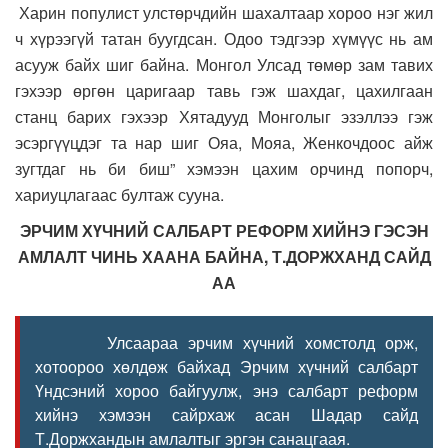
Харин популист улстөрчдийн шахалтаар хороо нэг жил
ч хүрээгүй татан буугдсан. Одоо тэдгээр хүмүүс нь ам
асууж байх шиг байна. Монгол Улсад төмөр зам тавих
гэхээр өргөн царигаар тавь гэж шахдаг, цахилгаан
станц барих гэхээр Хятадууд Монголыг эзэллээ гэж
эсэргүүцдэг та нар шиг Ояа, Мояа, Женкочдоос айж
зугтдаг нь би биш” хэмээн цахим орчинд попорч,
хариуцлагаас бултаж сууна.
ЭРЧИМ ХҮЧНИЙ САЛБАРТ РЕФОРМ ХИЙНЭ ГЭСЭН
АМЛАЛТ ЧИНЬ ХААНА БАЙНА, Т.ДОРЖХАНД САЙД
АА
Улсаараа эрчим хүчний хомстолд орж,
хотоороо хөлдөж байхад Эрчим хүчний салбарт
Үндсэний хороо байгуулж, энэ салбарт реформ
хийнэ хэмээн сайрхаж асан Шадар сайд
Т.Доржхандын амлалтыг эргэн санацгаая.