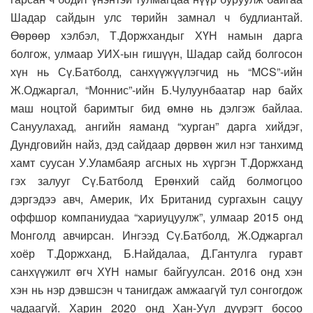
Шадар сайдын улс төрийн замнал ч будлиантай.
Өөрөөр хэлбэл, Т.Доржхандыг ХҮН намын дарга
болгож, улмаар УИХ-ын гишүүн, Шадар сайд болгосон
хүн нь Сү.Батболд, санхүүжүүлэгчид нь “MCS”-ийн
Ж.Оджаргал, “Моннис”-ийн Б.Чулуунбаатар нар байх
маш ноцтой баримтыг бид өмнө нь дэлгэж байлаа.
Сануулахад, ангийн яаманд “хурган” дарга хийдэг,
Дундговийн найз, дэд сайдаар дөрвөн жил нэг танхимд
хамт суусан У.Уламбаяр агсных нь хүргэн Т.Доржханд
гэх залууг Сү.Батболд Ерөнхий сайд болмогцоо
дэргэдээ авч, Америк, Их Британид сургахын сацуу
оффшор компаниудаа “хариуцуулж”, улмаар 2015 онд
Монголд авчирсан. Ингээд Сү.Батболд, Ж.Оджаргал
хоёр Т.Доржханд, Б.Найдалаа, Д.Гантулга гуравт
санхүүжилт өгч ХҮН намыг байгуулсан. 2016 онд хэн
хэн нь нэр дэвшсэн ч танигдаж амжаагүй тул сонгогдож
чадаагүй. Харин 2020 онд Хан-Уул дүүрэгт босоо