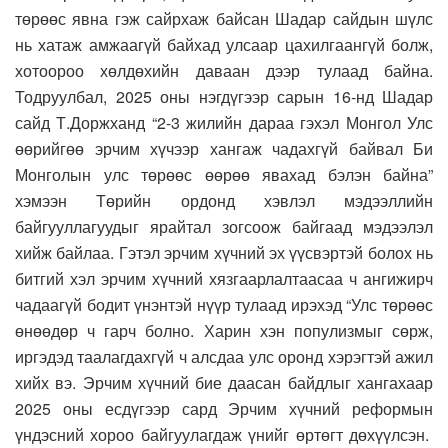
төрөөс явна гэж сайрхаж байсан Шадар сайдын шүлс
нь хатаж амжаагүй байхад улсаар цахилгаангүй болж,
хотоороо хөлдөхийн даваан дээр тулаад байна.
Тодруулбал, 2025 оны нэгдүгээр сарын 16-нд Шадар
сайд Т.Доржханд “2-3 жилийн дараа гэхэл Монгол Улс
өөрийгөө эрчим хүчээр хангаж чадахгүй байвал Би
Монголын улс төрөөс өөрөө явахад бэлэн байна”
хэмээн Төрийн ордонд хэвлэл мэдээллийн
байгууллагуудыг ярайтал зогсоож байгаад мэдээлэл
хийж байлаа. Гэтэл эрчим хүчний эх үүсвэртэй болох нь
битгий хэл эрчим хүчний хязгаарлалтаасаа ч ангижирч
чадаагүй бодит үнэнтэй нүүр тулаад ирэхэд “Улс төрөөс
өнөөдөр ч гарч болно. Харин хэн популизмыг сөрж,
иргэдэд таалагдахгүй ч алсдаа улс оронд хэрэгтэй ажил
хийх вэ. Эрчим хүчний бие даасан байдлыг хангахаар
2025 оны есдүгээр сард Эрчим хүчний реформын
үндэсний хороо байгуулагдаж үнийг өртөгт дөхүүлсэн.