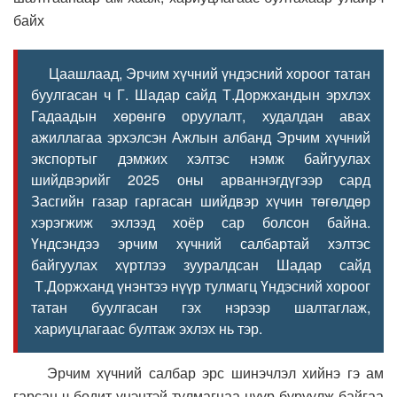
байх
Цаашлаад, Эрчим хүчний үндэсний хороог татан
буулгасан ч Г. Шадар сайд Т.Доржхандын эрхлэх
Гадаадын хөрөнгө оруулалт, худалдан авах
ажиллагаа эрхэлсэн Ажлын албанд Эрчим хүчний
экспортыг дэмжих хэлтэс нэмж байгуулах
шийдвэрийг 2025 оны арваннэгдүгээр сард
Засгийн газар гаргасан шийдвэр хүчин төгөлдөр
хэрэгжиж эхлээд хоёр сар болсон байна.
Үндсэндээ эрчим хүчний салбартай хэлтэс
байгуулах хүртлээ зууралдсан Шадар сайд
Т.Доржханд үнэнтээ нүүр тулмагц Үндэсний хороог
татан буулгасан гэх нэрээр шалтаглаж,
хариуцлагаас бултаж эхлэх нь тэр.
Эрчим хүчний салбар эрс шинэчлэл хийнэ гэ ам
гарсан ч бодит үнэнтэй тулмагцаа нүүр буруулж байгаа