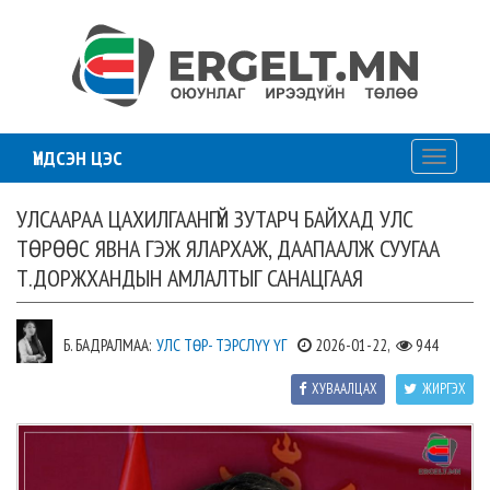
ҮНДСЭН ЦЭС
Toggle
navigati
УЛСААРАА ЦАХИЛГААНГҮЙ ЗУТАРЧ БАЙХАД УЛС
ТӨРӨӨС ЯВНА ГЭЖ ЯЛАРХАЖ, ДААПААЛЖ СУУГАА
Т.ДОРЖХАНДЫН АМЛАЛТЫГ САНАЦГААЯ
Б. БАДРАЛМАА:
УЛС ТӨР- ТЭРСЛҮҮ ҮГ
2026-01-22,
944
ХУВААЛЦАХ
ЖИРГЭХ