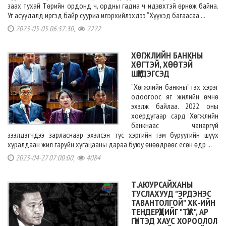
заах тухай Төрийн ордонд ч, ордны гадна ч идэвхтэй өрнөж байна.
Уг асуудалд иргэд байр сууриа илэрхийлэхдээ “Хүүхэд багаасаа ...
2023-05-05 06:57:30,
2222
ХӨГЖЛИЙН БАНКНЫ
ХӨГТЭЙ, ХӨӨТЭЙ
ШҮҮГДЭГСЭД
“Хөгжлийн банкны” гэх хэрэг
одоогоос яг жилийн өмнө
эхэлж байлаа. 2022 оны
хоёрдугаар сард Хөгжлийн
банкнаас чанаргүй
зээлдэгчдээ зарласнаар эхэлсэн тус хэргийн гэм буруугийн шүүх
хуралдаан жил гаруйн хугацааны дараа буюу өнөөдрөөс есөн өдр ...
2023-04-27 07:00:00,
4084
Т.АЮУРСАЙХАНЫ
ТУСЛАХУУД "ЭРДЭНЭС
ТАВАНТОЛГОЙ" ХК-ИЙН
ТЕНДЕРҮҮДИЙГ "ТҮҮЖ", АР
ГҮНТЭД ХАУС ХОРООЛОЛ