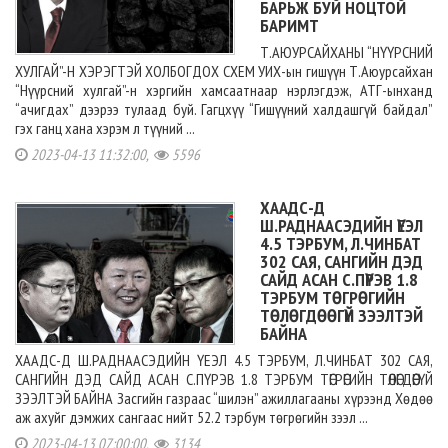
БАРЬЖ БУЙ НОЦТОЙ
БАРИМТ
Т.АЮУРСАЙХАНЫ “НҮҮРСНИЙ
ХУЛГАЙ”-Н ХЭРЭГТЭЙ ХОЛБОГДОХ СХЕМ УИХ-ын гишүүн Т.Аюурсайхан
“Нүүрсний хулгай”-н хэргийн хамсаатнаар нэрлэгдэж, АТГ-ынханд
“ачигдах” дээрээ тулаад буй. Гагцхүү “Гишүүний халдашгүй байдал”
гэх ганц хана хэрэм л түүний ...
2023-04-13 11:32:00,
5596
ХААДС-Д
Ш.РАДНААСЭДИЙН ҮЕЭЛ
4.5 ТЭРБУМ, Л.ЧИНБАТ
302 САЯ, САНГИЙН ДЭД
САЙД АСАН С.ПҮРЭВ 1.8
ТЭРБУМ ТӨГРӨГИЙН
ТӨЛӨГДӨӨГҮЙ ЗЭЭЛТЭЙ
БАЙНА
ХААДС-Д Ш.РАДНААСЭДИЙН ҮЕЭЛ 4.5 ТЭРБУМ, Л.ЧИНБАТ 302 САЯ,
САНГИЙН ДЭД САЙД АСАН С.ПҮРЭВ 1.8 ТЭРБУМ ТӨГРӨГИЙН ТӨЛӨГДӨӨГҮЙ
ЗЭЭЛТЭЙ БАЙНА Засгийн газраас “шилэн” ажиллагааны хүрээнд Хөдөө
аж ахуйг дэмжих сангаас нийт 52.2 тэрбум төгрөгийн зээл ...
2023-04-13 07:00:00,
3134