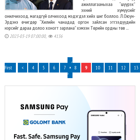
ажиллагааныхаа “шүүрэх”
эхний хүмүүсийг
онилчихоод, магадгүй олчихоод мэдэгдэл хийх шиг боллоо. Л.Оюун-
Эрдэнэ өчигдөр “Хилийн чанадад оргон зайлсан этгээдүүдийн
нэрсийг дараа долоо хоногт зарлана” хэмээн Төрийн ордны төв ...
2023-03-19 07:00:00,
4136
‹
First
<
4
5
6
7
8
9
10
11
12
13
›