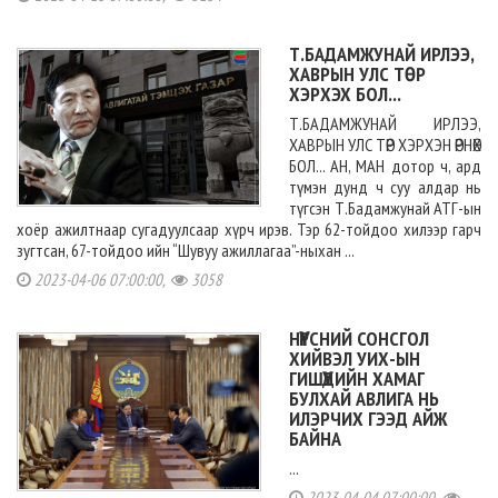
Т.БАДАМЖУНАЙ ИРЛЭЭ,
ХАВРЫН УЛС ТӨР
ХЭРХЭХ БОЛ...
Т.БАДАМЖУНАЙ ИРЛЭЭ,
ХАВРЫН УЛС ТӨР ХЭРХЭН ӨРНӨХ
БОЛ... АН, МАН дотор ч, ард
түмэн дунд ч суу алдар нь
түгсэн Т.Бадамжунай АТГ-ын
хоёр ажилтнаар сугадуулсаар хүрч ирэв. Тэр 62-тойдоо хилээр гарч
зугтсан, 67-тойдоо ийн “Шувуу ажиллагаа”-ныхан ...
2023-04-06 07:00:00,
3058
НҮҮРСНИЙ СОНСГОЛ
ХИЙВЭЛ УИХ-ЫН
ГИШҮҮДИЙН ХАМАГ
БУЛХАЙ АВЛИГА НЬ
ИЛЭРЧИХ ГЭЭД АЙЖ
БАЙНА
...
2023-04-04 07:00:00,