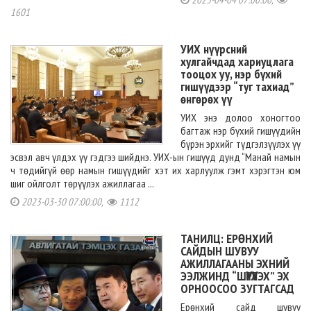
1601
УИХ нүүрсний
хулгайчдад хариуцлага
тооцох уу, нэр бүхий
гишүүдээр “туг тахиад”
өнгөрөх үү
УИХ энэ долоо хоногтоо
багтаж нэр бүхий гишүүдийн
бүрэн эрхийг түдгэлзүүлэх үү
эсвэл авч үлдэх үү гэдгээ шийднэ. УИХ-ын гишүүд дунд “Манай намын
ч төдийгүй өөр намын гишүүдийг хэт их харлуулж гэмт хэрэгтэн юм
шиг ойлголт төрүүлэх ажиллагаа ...
2023-03-30 07:00:00,
1112
ТАНИЛЦ: ЕРӨНХИЙ
САЙДЫН ШУВУУ
АЖИЛЛАГААНЫ ЭХНИЙ
ЭЭЛЖИНД “ШҮҮРҮҮЛЭХ” ЭХ
ОРНООСОО ЗУГТАГСАД
Ерөнхий сайд шувуу