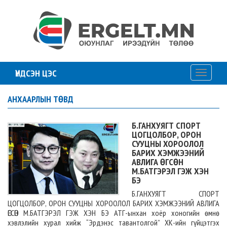
ҮНДСЭН ЦЭС
Toggle
navigati
АНХААРЛЫН ТӨВД
Б.ГАНХУЯГТ СПОРТ
ЦОГЦОЛБОР, ОРОН
СУУЦНЫ ХОРООЛОЛ
БАРИХ ХЭМЖЭЭНИЙ
АВЛИГА ӨГСӨН
М.БАТГЭРЭЛ ГЭЖ ХЭН
БЭ
Б.ГАНХУЯГТ СПОРТ
ЦОГЦОЛБОР, ОРОН СУУЦНЫ ХОРООЛОЛ БАРИХ ХЭМЖЭЭНИЙ АВЛИГА
ӨГСӨН М.БАТГЭРЭЛ ГЭЖ ХЭН БЭ АТГ-ынхан хоёр хоногийн өмнө
хэвлэлийн хурал хийж “Эрдэнэс тавантолгой” ХК-ийн гүйцэтгэх