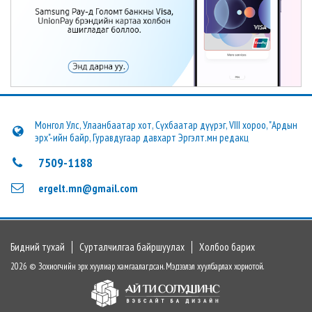
Монгол Улс, Улаанбаатар хот, Сүхбаатар дүүрэг, VIII хороо, "Ардын
эрх"-ийн байр, Гуравдугаар давхарт Эргэлт.мн редакц
7509-1188
ergelt.mn@gmail.com
Бидний тухай
Сурталчилгаа байршуулах
Холбоо барих
2026 © Зохиогчийн эрх хуулиар хамгаалагдсан. Мэдээлэл хуулбарлах хориотой.