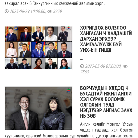
захирал асан Б.Ганхуягийн их хэмжээний авлигын хэрг ...
2023-06-29 10:00:00,
8239
ХОРИГДОХ БОЛЗЛОО
ХАНГАСАН Ч ХАЛДАШГҮЙ
ДАРХАН ЭРХЭЭР
ХАМГААЛУУЛЖ БУЙ
УИХ-ЫН ГИШҮҮД
...
2023-05-06 07:00:00,
2863
БОРЧУУДЫН ХҮҮХДЭД Ч
БУСАДТАЙ ИЖИЛ АНГЛИ
ХЭЛ СУРАХ БОЛОМЖ
ОЛГОХЫН ТУЛД
НЭГДҮГЭЭР АНГИАС ЗААХ
НЬ ЗӨВ
Англи хэлийг Монгол Улсын
үндсэн гадаад хэл болгон
хуульчилж, ерөнхий боловсролын сургуулийн нэгдүгээр ангиас эхлэн