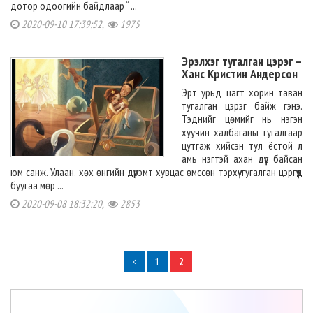
дотор одоогийн байдлаар “ ...
2020-09-10 17:39:52,
1975
Эрэлхэг тугалган цэрэг –
Ханс Кристин Андерсон
Эрт урьд цагт хорин таван
тугалган цэрэг байж гэнэ.
Тэднийг цөмийг нь нэгэн
хуучин халбаганы тугалгаар
цутгаж хийсэн тул ёстой л
амь нэгтэй ахан дүүс байсан
юм санж. Улаан, хөх өнгийн дүрэмт хувцас өмссөн тэрхүү тугалган цэргүүд
буугаа мөр ...
2020-09-08 18:32:20,
2853
<
1
2