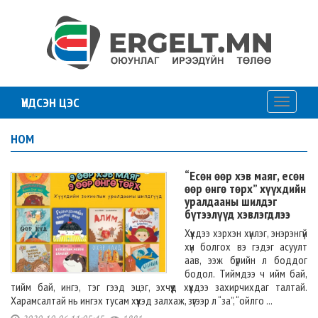
ҮНДСЭН ЦЭС
Toggle
navigati
НОМ
“Есөн өөр хэв маяг, есөн
өөр өнгө төрх” хүүхдийн
уралдааны шилдэг
бүтээлүүд хэвлэгдлээ
Хүүхдээ хэрхэн хүнлэг, энэрэнгүй
хүн болгох вэ гэдэг асуулт
аав, ээж бүрийн л боддог
бодол. Тиймдээ ч ийм бай,
тийм бай, ингэ, тэг гээд эцэг, эхчүүд хүүхдээ захирчихдаг талтай.
Харамсалтай нь ингэх тусам хүүхэд залхаж, зүгээр л “за”, “ойлго ...