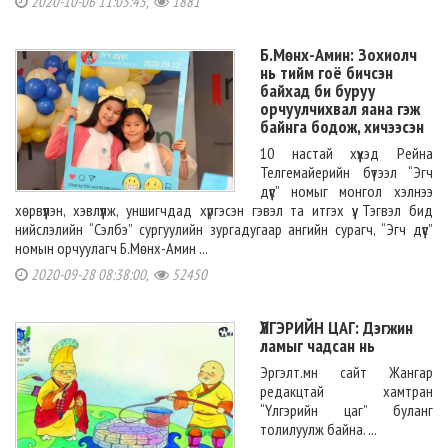
2020-10-06 11:05:45,
1881
Б.Мөнх-Амин: Зохиолч
нь тийм гоё бичсэн
байхад би буруу
орчуулчихвал яана гэж
байнга бодож, хичээсэн
10 настай хүүхэд Рейна
Телгемайерийн бүтээл “Эгч
дүүс” номыг монгол хэлнээ
хөрвүүлэн, хэвлүүлж, уншигчдад хүргэсэн гэвэл та итгэх үү. Тэгвэл бид
нийслэлийн “Сэлбэ” сургуулийн зургадугаар ангийн сурагч, “Эгч дүүс”
номын орчуулагч Б.Мөнх-Амин ...
2020-09-28 08:38:00,
52450
ҮЛГЭРИЙН ЦАГ: Дэгжин
ламыг чадсан нь
Эргэлт.мн сайт Жангар
редакцтай хамтран
“Үлгэрийн цаг” буланг
толилуулж байна. ...