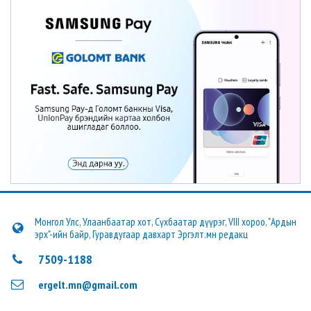
Монгол Улс, Улаанбаатар хот, Сүхбаатар дүүрэг, VIII хороо, "Ардын
эрх"-ийн байр, Гуравдугаар давхарт Эргэлт.мн редакц
7509-1188
ergelt.mn@gmail.com