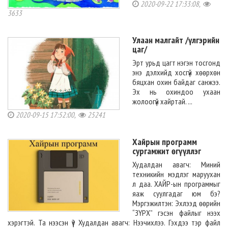
2020-09-22 17:33:08,
3633
Улаан малгайт /үлгэрийн
цаг/
Эрт урьд цагт нэгэн тосгонд
энэ дэлхийд хосгүй хөөрхөн
бяцхан охин байдаг санжээ.
Эх нь охиндоо ухаан
жолоогүй хайртай. ...
2020-09-15 17:52:00,
25241
Хайрын программ
сургамжит өгүүллэг
Худалдан авагч: Миний
техникийн мэдлэг маруухан
л даа. ХАЙР-ын программыг
яаж суулгадаг юм бэ?
Мэргэжилтэн: Эхлээд өөрийн
“ЗҮРХ” гэсэн файлыг нээх
хэрэгтэй. Та нээсэн үү? Худалдан авагч: Нээчихлээ. Гэхдээ тэр файл