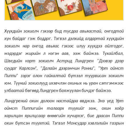
Хүүхдийн
зохиолч
гэхээр
бид
тусдаа
авьяастай
,
онгодтой
хүн
байдаг
гэж
боддог
.
Тэгвэл
дэлхийд
алдартай
хүүхдийн
зохиолч
нар
онгод
авьяас
гэхээс
илүү
хүүхдээ
ойлгодог
,
мэдэрдэг
жирийн
л
нэгэн
аав
,
ээж
байжээ
.
Тухайлбал
,
Шведийн
нэрт
зохиолч
Астрид
Линдгрен
“
Дээвэр
дээр
суудаг
Карлсон”
, “
Далайн
дээрэмчин
Ронни”
, “
Урт
оймст
Пиппи”
зэрэг
олон
гайхалтай
бүтээл туурвисан
зохиолч
юм
.
Түүний
зохиолууд
ихэвчлэн
охиных
нь
уран
сэтгэмжээс
улбаатай
бөгөөд
Линдгрен
баяжуулан
бичдэг
байжээ
.
Линдгрений
охин долоон
настайдаа
өвджээ. Энэ үед Урт
оймст
Пиппигийн талаарх түүхийг ээж, охин хоёр
харилцан ярилцсаар өнөөгийн хүчирхэг, бие даасан Пиппи
охин бүтсэн түүхтэй. Тэгвэл Монсудар хэвлэлийн газрын