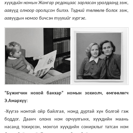
хүүхдийн номын Жангар редакцаас зарласан уралдаанд ээж,
аавууд олноор оролцсон билээ. Тэдний төлөөлө болох ээж,
аавуудын номоо бичсэн түүхийг хүргэе.
“Бүжигчин нохой банхар” номын зохиолч, өмгөөлөгч
Э.Амархүү:
-
Хүүгээ номтой ойр байлгая, номд дуртай хүн болгоё гэж
боддог. Даанч олонх ном орчуулгынх, хүүхдийн маань
насанд тохирсон, монгол хүүхдийн сонирхлыг татсан ном