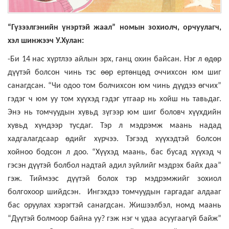
“Гүзээлгэнийн үнэртэй жаал” номын зохиолч, орчуулагч,
хэл шинжээч У.Хулан:
-Би 14 нас хүртлээ айлын эрх, ганц охин байсан. Нэг л өдөр
дүүтэй болсон чинь тэс өөр ертөнцөд оччихсон юм шиг
санагдсан. “Чи одоо том болчихсон юм чинь дүүдээ өгчих”
гэдэг ч юм уу том хүүхэд гэдэг утгаар нь хойш нь тавьдаг.
Энэ нь томчуудын хувьд зүгээр юм шиг боловч хүүхдийн
хувьд хүндээр тусдаг. Тэр л мэдрэмж маань надад
хадгалагдсаар өдийг хүрчээ. Тэгээд хүүхэдтэй болсон
хойноо бодсон л доо. “Хүүхэд маань, бас бусад хүүхэд ч
гэсэн дүүтэй болбол надтай адил зүйлийг мэдрэх байх даа”
гэж. Тиймээс дүүтэй болох тэр мэдрэмжийг зохиол
болгохоор шийдсэн. Ингэхдээ томчуудын гаргадаг алдааг
бас оруулах хэрэгтэй санагдсан. Жишээлбэл, номд маань
“Дүүтэй болмоор байна уу? гэж нэг ч удаа асуугаагүй байж”