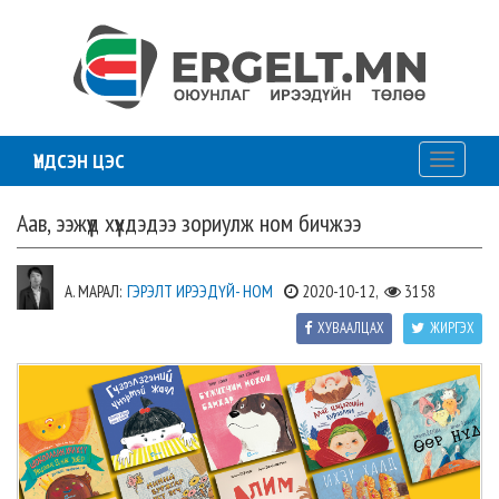
ҮНДСЭН ЦЭС
Toggle
navigati
Аав, ээжүүд хүүхдэдээ зориулж ном бичжээ
А. МАРАЛ:
ГЭРЭЛТ ИРЭЭДҮЙ- НОМ
2020-10-12,
3158
ХУВААЛЦАХ
ЖИРГЭХ