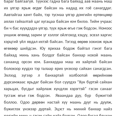
бараг байгаагүй. Түүнээс гадна бага байхад аав маань маш
их үлгэр ярьж өгдөг байсан нь надад их гоё санагддаг.
Аавтайгаа хамт байх, тэр тусмаа үлгэр домгийн ертөнцөөр
аялах гайхалтай цаг хугацаа байсан юм билээ. Тийм учраас
би ч бас хүүхдэдээ үлгэр, түүх ярьж өгье гэж бодсон. Номоос
уншиж өгөхөд зарим үг хэллэг ойлгоход хэцүү, эсвэл харгис
хэрцгий үйл явдал ихтэй байсан. Тэгээд өөрөө зохиож ярьж
өгөхөөр шийдсэн. Юу ярихаа бодож байтал гэнэт бага
байхад минь хань болдог байсан банхар нохой маань
санаанд орсон юм. Банхардаа маш их хайртай байсан
болохоор хүүдээ тэр талаар ярих үнэхээр сайхан санагдсан.
Эхлээд зүгээр л банхартай холбоотой өөрийнхөө
дурсамжаас ярьдаг байсан бол сүүлдээ “Хүн бүртэй сайхан
харьцах, бусдыг хайрлаж хүндлэх хэрэгтэй” гэсэн санааг
тусгаж өгье гэж бодсон. Яваандаа дуу, бүр бүжигтэй
боллоо. Одоо дөрвөн настай хүү маань дууг нь дуулж,
бүжиглэх үнэхээр дуртай. Эцэст нь миний банхар найз