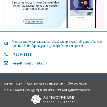
Монгол Улс, Улаанбаатар хот, Сүхбаатар дүүрэг, VIII хороо, "Ардын
эрх"-ийн байр, Гуравдугаар давхарт Эргэлт.мн редакц
7509-1188
ergelt.mn@gmail.com
Бидний тухай
Сурталчилгаа байршуулах
Холбоо барих
2026 © Зохиогчийн эрх хуулиар хамгаалагдсан. Мэдээлэл хуулбарлах хориотой.