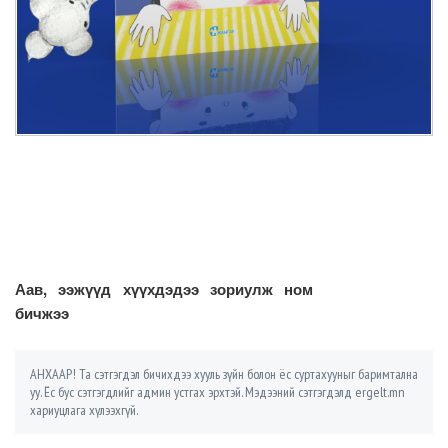
Аав, ээжүүд хүүхдэдээ зориулж ном
бичжээ
АНХААР! Та сэтгэгдэл бичихдээ хууль зүйн болон ёс суртахууныг баримтална
уу. Ёс бус сэтгэгдлийг админ устгах эрхтэй. Мэдээний сэтгэгдэлд ergelt.mn
хариуцлага хүлээхгүй.