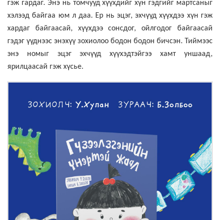
гэж гардаг. Энэ нь томчууд хүүхдийг хүн гэдгийг мартсаныг
хэлээд байгаа юм л даа. Ер нь эцэг, эхчүүд хүүхдээ хүн гэж
хардаг байгаасай, хүүхдээ сонсдог, ойлгодог байгаасай
гэдэг үүднээс энэхүү зохиолоо бодон бодон бичсэн. Тиймээс
энэ номыг эцэг эхчүүд хүүхэдтэйгээ хамт уншаад,
ярилцаасай гэж хүсье.