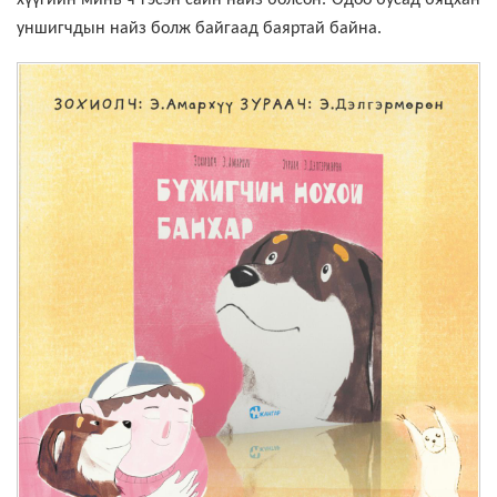
хүүгийн минь ч гэсэн сайн найз болсон. Одоо бусад бяцхан
уншигчдын найз болж байгаад баяртай байна.