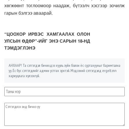
хөгжөөнт тоглоомоор наадаж, бүтээлч хэсгээр зочилж
гарын бэлгээ аваарай.
“ЦООХОР ИРВЭС ХАМГААЛАХ ОЛОН
УЛСЫН ӨДӨР”-ИЙГ ЭНЭ САРЫН 18-НД
ТЭМДЭГЛЭНЭ
АНХААР! Та сэтгэгдэл бичихдээ хууль зүйн болон ёс суртахууныг баримтална
уу. Ёс бус сэтгэгдлийг админ устгах эрхтэй. Мэдээний сэтгэгдэлд ergelt.mn
хариуцлага хүлээхгүй.