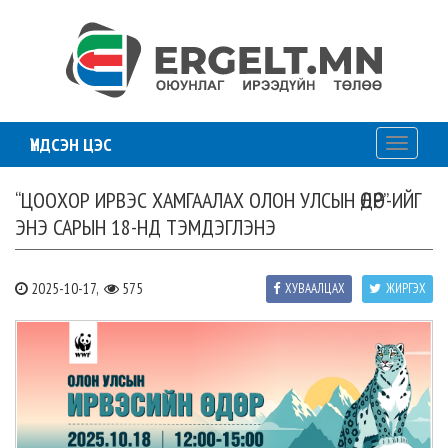
ҮНДСЭН ЦЭС
Toggle
navigati
“ЦООХОР ИРВЭС ХАМГААЛАХ ОЛОН УЛСЫН ӨДӨР”-ИЙГ
ЭНЭ САРЫН 18-НД ТЭМДЭГЛЭНЭ
2025-10-17,
575
ХУВААЛЦАХ
ЖИРГЭХ