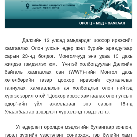
Дэлхийн 12 улсад амьдардаг цоохор ирвэсийг
хамгаалах Олон улсын өдөр жил бүрийн аравдугаар
сарын 23-нд болдог. Монголчууд энэ удаа 13 дахь
жилдээ тэмдэглэх юм. Үүнтэй холбогдуулан Дэлхийн
байгаль хамгаалах сан (WWF)-гийн Монгол дахь
хөтөлбөрийн газар цоохор ирвэсийг сурталчлан
таниулах, хамгаалахын ач холбогдлыг олон нийтэд
хүргэх зорилготой “Цоохор ирвэс хамгаалах олон улсын
өдөр”-ийн үйл ажиллагааг энэ сарын 18-нд
Улаанбаатар цэцэрлэгт хүрээлэнд тэмдэглэнэ.
Уг өдөрлөгт оролцон мэдлэгийн булангаар зочлон,
гэрэл зургийн үзэсгэлэнг сонирхож, гэр бүлийн хамт