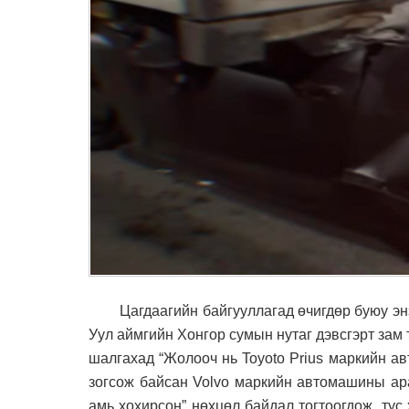
Цагдаагийн байгууллагад өчигдөр буюу энэ 
Уул аймгийн Хонгор сумын нутаг дэвсгэрт зам 
шалгахад “Жолооч нь Toyoto Prius маркийн а
зогсож байсан Volvo маркийн автомашины ара
амь хохирсон” нөхцөл байдал тогтоогдож, тус