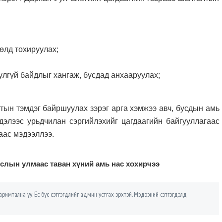
өлд тохируулах;
улгүй байдлыг хангаж, бусдад анхааруулах;
н тэмдэг байршуулах зэрэг арга хэмжээ авч, бусдын амь
сдэлээс урьдчилан сэргийлэхийг цагдаагийн байгууллагаас
аас мэдээллээ.
слын улмаас таван хүний амь нас хохирчээ
римтална уу. Ёс бус сэтгэгдлийг админ устгах эрхтэй. Мэдээний сэтгэгдэлд