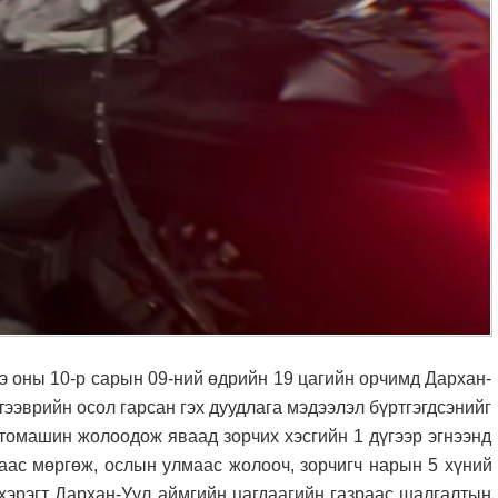
оны 10-р сарын 09-ний өдрийн 19 цагийн орчимд Дархан-
тээврийн осол гарсан гэх дуудлага мэдээлэл бүртгэгдсэнийг
втомашин жолоодож яваад зорчих хэсгийн 1 дүгээр эгнээнд
ас мөргөж, ослын улмаас жолооч, зорчигч нарын 5 хүний
 хэрэгт Дархан-Уул аймгийн цагдаагийн газраас шалгалтын