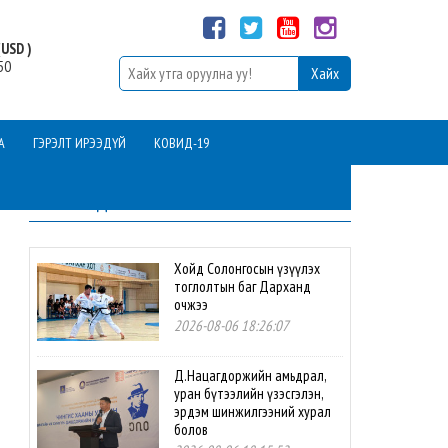
USD )
50
А
ГЭРЭЛТ ИРЭЭДҮЙ
КОВИД-19
ШИНЭ МЭДЭЭ
Хойд Солонгосын үзүүлэх
тоглолтын баг Дарханд
очжээ
2026-08-06 18:26:07
Д.Нацагдоржийн амьдрал,
уран бүтээлийн үзэсгэлэн,
эрдэм шинжилгээний хурал
болов