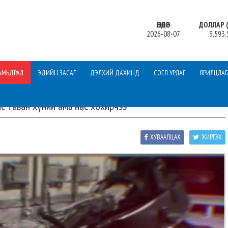
ӨНӨӨДӨР
ДОЛЛАР (
2026-08-07
3,593.
АМЬДРАЛ
ЭДИЙН ЗАСАГ
ДЭЛХИЙ ДАХИНД
СОЁЛ УРЛАГ
ЯРИЛЦЛАГ
с таван хүний амь нас хохирчээ
ХУВААЛЦАХ
ЖИРГЭХ