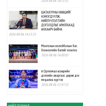
2026-08-06 18:15:52
ШАТАХУУНЫ НӨӨЦИЙГ
НЭМЭГДҮҮЛЖ,
НИЙЛҮҮЛЭЛТИЙН
ДОГОЛДЛЫГ АРИЛГАХАД
АНХААРЧ БАЙНА
2026-08-06 14:13:35
Монголын волейболын баг,
Хонконгийн багийг хожлоо
2026-08-06 14:00:05
А.Оргилмаа өсвөрийн
дэлхийн аваргаас дөрөв дэх
медалиа хүртэв
2026-08-06 13:47:15
М.Мөнххайр өсвөрийн
дэлхийн аваргаас хүрэл
медаль авлаа
НИЙТЛЭЛЧИД