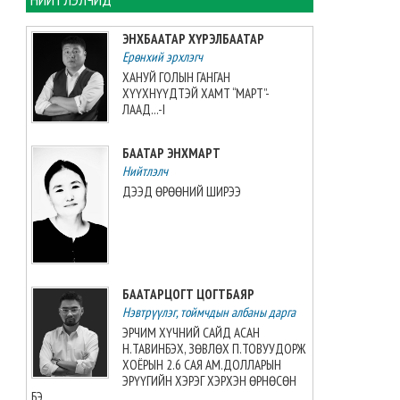
2026-08-06 13:38:56
ЭНХБААТАР ХҮРЭЛБААТАР
Ерөнхий эрхлэгч
Э.Маргад өсвөрийн дэлхийн
аваргаас хүрэл медаль
ХАНУЙ ГОЛЫН ГАНГАН
хүртжээ
ХҮҮХНҮҮДТЭЙ ХАМТ “МАРТ”-
ЛААД...-I
2026-08-06 13:27:31
БААТАР ЭНХМАРТ
“Singapore Women series”
тэмцээнд манай багт Greece
Нийтлэлч
Elizabeth Berg тоглоно
ДЭЭД ӨРӨӨНИЙ ШИРЭЭ
2026-08-06 13:14:57
Азийн аваргыг Хойд
Солонгосн баг 13 алтан
медальтайгаар тэргүүлж
БААТАРЦОГТ ЦОГТБАЯР
явна
Нэвтрүүлэг, тоймчдын албаны дарга
2026-08-06 12:53:48
ЭРЧИМ ХҮЧНИЙ САЙД АСАН
Н.ТАВИНБЭХ, ЗӨВЛӨХ П.ТОВУУДОРЖ
Монгол Улсын эмэгтэй
ХОЁРЫН 2.6 САЯ АМ.ДОЛЛАРЫН
шигшээ баг өмсгөлөө гардан
ЭРҮҮГИЙН ХЭРЭГ ХЭРХЭН ӨРНӨСӨН
авлаа
БЭ