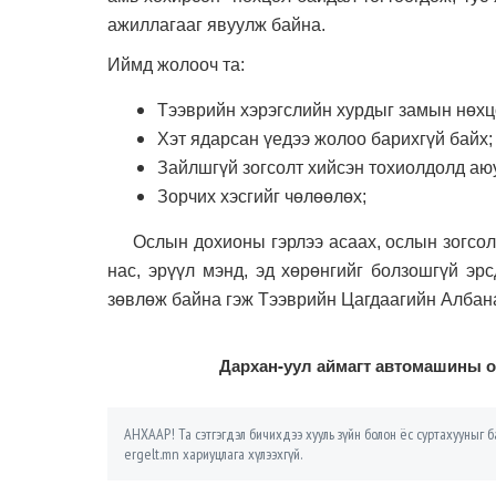
ажиллагааг явуулж байна.
Иймд жолооч та:
Тээврийн хэрэгслийн хурдыг замын нөхц
Хэт ядарсан үедээ жолоо барихгүй байх;
Зайлшгүй зогсолт хийсэн тохиолдолд аю
Зорчих хэсгийг чөлөөлөх;
Ослын дохионы гэрлээ асаах, ослын зогсолты
нас, эрүүл мэнд, эд хөрөнгийг болзошгүй эр
зөвлөж байна гэж Тээврийн Цагдаагийн Албан
Дархан-уул аймагт автомашины о
АНХААР! Та сэтгэгдэл бичихдээ хууль зүйн болон ёс суртахууныг ба
ergelt.mn хариуцлага хүлээхгүй.