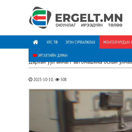
УЛС ТӨР
ЭРЭН СУРВАЛЖЛАХ
МОНГОЛЧУУДЫН 
ЭРГЭЛТИЙН ДУРАН
Дархан-уул аймагт автомашины ослын улмаа
2025-10-10,
508