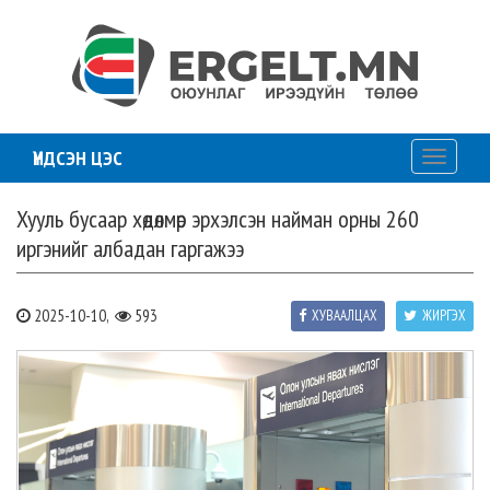
ҮНДСЭН ЦЭС
Toggle
navigati
Хууль бусаар хөдөлмөр эрхэлсэн найман орны 260
иргэнийг албадан гаргажээ
2025-10-10,
593
ХУВААЛЦАХ
ЖИРГЭХ