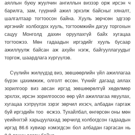
аяллын буюу жуулчин ангиллын визээр орж ирсэн ч
барилга, зам, гүүрний ажил эрхэлж байсныг хяналт,
шалгалтаар тогтоосон байна. Хууль зөрчсөн эдгээр
иргэнийг холбогдох хууль, тогтоомжийн дагуу торгохын
сацуу Монголд дахин оруулахгүй байх хугацаа
тогтоожээ. Мөн гадаадын иргэдийг хууль бусаар
ажиллуулж байсан аж ахуйн нэгж, байгууллагуудыг
торгож, шаардлага хүргүүлэв.
Сүүлийн жилүүдэд виз, зөвшөөрлийн үйл ажиллагаа
бүрэн цахимжиж, олголт өссөн. Үүнийг дагаад аялах
зорилгоор виз авсан иргэд зөвшөөрөлгүй хөдөлмөр
эрхлэх, ирсэн зорилгоосоо өөр үйл ажиллагаа явуулах,
хугацаа хэтрүүлэх зэрэг зөрчил ихэсч, албадан гаргаж
буй иргэдийн тоо өсжээ. Тухайлбал, өнгөрсөн оны мөн
үеийнхтэй харьцуулахад зөрчилд холбогдсон гадаадын
иргэд 86.6 хувиар нэмэгдсэн бол албадан гаргасан нь