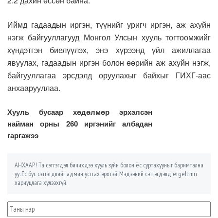
2.2 дахин өссөн байна.
Иймд гадаадын иргэн, түүнийг уригч иргэн, аж ахуйн
нэгж байгууллагууд Монгол Улсын хууль тогтоомжийг
хүндэтгэн биелүүлэх, энэ хүрээнд үйл ажиллагаа
явуулах, гадаадын иргэн болон өөрийн аж ахуйн нэгж,
байгууллагаа эрсдэлд оруулахыг байхыг ГИХГ-аас
анхаарууллаа.
Хууль бусаар хөдөлмөр эрхэлсэн
найман орны 260 иргэнийг албадан
гаргажээ
АНХААР! Та сэтгэгдэл бичихдээ хууль зүйн болон ёс суртахууныг баримтална
уу. Ёс бус сэтгэгдлийг админ устгах эрхтэй. Мэдээний сэтгэгдэлд ergelt.mn
хариуцлага хүлээхгүй.