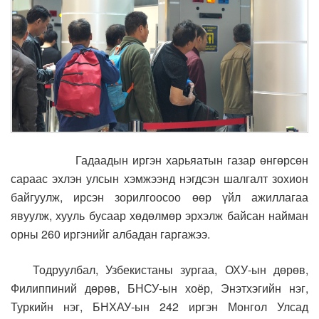
Гадаадын иргэн харьяатын газар өнгөрсөн
сараас эхлэн улсын хэмжээнд нэгдсэн шалгалт зохион
байгуулж, ирсэн зорилгоосоо өөр үйл ажиллагаа
явуулж, хууль бусаар хөдөлмөр эрхэлж байсан найман
орны 260 иргэнийг албадан гаргажээ.
Тодруулбал, Узбекистаны зургаа, ОХУ-ын дөрөв,
Филиппиний дөрөв, БНСУ-ын хоёр, Энэтхэгийн нэг,
Туркийн нэг, БНХАУ-ын 242 иргэн Монгол Улсад