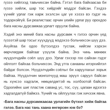
гүзээ хийлээд тавьчихсан байна. Гэтэл бага байхаасаа би
гүзээ хийлж, шар тос хийдгийг мэддэг байсан. Гэхдээ
үүнийг урлаг гэж харж эхэлсэн цаг үе хэзээ вэ гэдэг нь
тодорхойгүй. Би реалистаас орчин үеийн урлаг руу орохдоо
бага насны дурсамжаа урлагт оруулж байна.
Хэдий энэ миний бага насны дурсамж ч гэлээ орчин үед
гүзээтэй шар тосыг хүүхдүүд мэдэхээ больчихсон шүү дээ.
Ахуйгаа би одоо бүтээлдээ тусгаж, нийгэм хэрхэн
өөрчлөгдөж байгааг үзүүлж байна. Энэ чинь мөнөөх
нүүдэлчдийн соёл шүү дээ. Урлаг гэхээр гоо сайхан гэдэг
ойлголт байхаа больчихсон. Энд утга санааны илэрхийлэл
байдаг болсон. Нүүдэлчдийн соёлыг би харуулахыг зорьж
байгаа. Нүүдэлчин монголчууд маш эрүүл саруул байсан
нь хүнсээ хадгалж, нөөцөлдөгтэй нь холбоотой байсан.
Одоогийнх шиг пластик саванд ус, тос, сүү, цагаан идээгээ
хадгалдаггүй байжээ. Үүнийг нь ойлгуулах гэж хичээж явна.
-Бага насны дурсамжаасаа урлагийн бүтээл хийж байгаа
гэлээ. Бага нас тань хаана өнгөрсөн юм бэ?