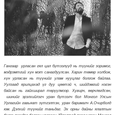
Гангаар урласан гял цал бүтээлүүд нь түүнийг зоримог,
мэдрэмтгий хүн мэт санагдуулсан. Харин төмөр холбож,
хүн урласан нь түүнийг улам нууцлаг болгож байлаа.
Уулзаад ярилцахад үг дуу цөөтэй ч, шийдэмгий нэгэн
байсан нь гайхширал төрүүлмээр. Хувирч, өөрчлөгдсөн,
шинийг эрэлхийлэгч уран бүтээлч бол Монгол Улсын
Урлагийн гавьяат зүтгэлтэн, уран барималч А.Очирболд
юм. Дэлхий түүнийг таньдаг. Эх орны дайны ялалтын
бэлгэ тэмдэг болгон урласан “Ялалтад тэмүүлсэн Монгол