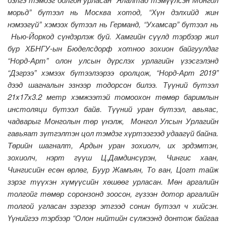
морьд” бүтээл нь Москва хотод, “Хүн дэлхийд жин
нэмээгүй” хэмээх бүтээл нь Германд, “Ухамсар” бүтээл нь
Нью-Йоркод сүндэрлэж буй. Хамгийн сүүлд тэрбээр жил
бүр ХБНГУ-ын Бюделсдорф хотноо зохион байгуулдаг
“Норд-Арт” олон улсын дүрслэх урлагийн үзэсгэлэнд
“Дэгрээ” хэмээх бүтээлээрээ оролцож, “Норд-Арт 2019”
дээд шагналын эзнээр тодорсон билээ. Түүний бүтээл
21x17x3.2 метр хэмжээтэй томоохон төмөр баримлын
инстоляци бүтээл байв. Түүний уран бүтээл, авьяас,
чадварыг Монголын төр үнэлж, Монгол Улсын Урлагийн
гавьяат зүтгэлтэн цол тэмдэг хүртээгээд удаагүй байна.
Төрийн шагналт, Ардын уран зохиолч, их эрдэмтэн,
зохиолч, нэрт гүүш Ц.Дамдинсүрэн, Чингис хаан,
Чингисийн есөн өрлөг, Буур Жамъян, То ван, Цогт тайж
зэрэг түүхэн хүмүүсийн хөшөөг урласан. Мөн аргалийн
толгойг төмөр соронзонд зоосон, гүзээн дотор аргалийн
толгой угласан зэргээр этгээд сонин бүтээл ч хийсэн.
Үүнийгээ тэрбээр “Олон нийтийн сүлжээнд донтож байгаа