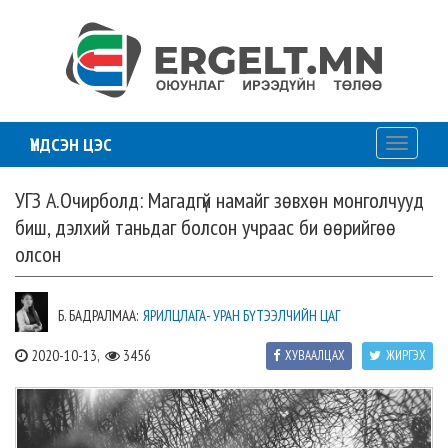
ҮНДСЭН ЦЭС
Toggle
navigati
УГЗ А.Очирболд: Магадгүй намайг зөвхөн монголчууд
биш, дэлхий таньдаг болсон учраас би өөрийгөө
олсон
Б. БАДРАЛМАА:
ЯРИЛЦЛАГА- УРАН БҮТЭЭЛЧИЙН ЦАГ
2020-10-13,
3456
ХУВААЛЦАХ
ЖИРГЭХ