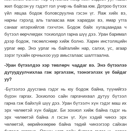
жил бодсон уу гэдэгт гол учир нь байгаа юм. Дотроо бүтээх
үйл явцаа бодож боловсруулна гэсэн үг. Яаж хийх вэ,
нарны гэрэлд аль талаасаа яаж харагдах вэ, ямар утга
санааг илэрхийлэв гэхчлэн. Бодож байх хугацаандаа ч
бүтээл өөрчлөгдөх тохиолдол гарна шүү дээ. Уран баримал
дээр бодож, төсөөлснөөр хийж болно. Харин инстоляцийн
урлаг өөр. Энэ урлаг нь байгалийн нар, салхи, ус, агаар
зэрэг тухайн орчныхоо уур амьсгалаас шалтгаална.
-Уран бүтээлдээ хэр төвлөрч чаддаг вэ. Энэ бүтээлээ
дутуудуулчихлаа гэж эргэлзэж, тээнэгэлзэх үе байдаг
уу?
-Бүтээлээ дуусгана гэдэг нь юу бодож байна, түүнийгээ
бүрэн гаргах. Зохиолоо сайн гаргачихвал дутуу бүтээл
гарна гэж байхгүй шүү дээ. Уран бүтээлч хүн гэдэг маш их
эрх чөлөөтэй хүн байдаг. Би зохиол хийж байна гэдэг нь
эрх чөлөөтэй байна л гэсэн үг. Хүн хэдий чинээ эрх
чөлөөтэй, өөрийнхөөрөө байна төдий чинээгээр сайхан
бүтээл гаргана. Орчин цагт сайн бүтээл гэдэг нь өөрөө