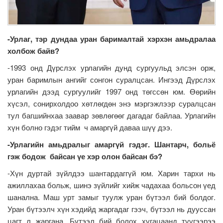
-Урлаг, тэр дундаа уран барималтай хэрхэн амьдралаа
холбож байв?
-1993 онд Дүрслэх урлагийн дунд сургуульд элсэн орж,
уран баримлын ангийг сонгон суралцсан. Ингээд Дүрслэх
урлагийн дээд сургуулийг 1997 онд төгссөн юм. Өөрийн
хүсэл, сонирхолдоо хөтлөгдөн энэ мэргэжлээр суралцсан
тул багшийнхаа заавар зөвлөгөөг дагадаг байлаа. Урлагийн
хүн болно гэдэг тийм ч амаргүй даваа шүү дээ.
-Урлагийн амьдралыг амаргүй гэдэг. Шантарч, больё
гэж бодож байсан үе хэр олон байсан бэ?
-Хүн дуртай зүйлдээ шантардаггүй юм. Харин тархи нь
ажиллахаа больж, шинэ зүйлийг хийж чадахаа больсон үед
шанална. Маш урт замыг туулж уран бүтээл бий болдог.
Уран бүтээлч хүн хэдийд жаргадаг гээч, бүтээл нь дууссан
цагт л жаргана. Бүтээл бий болох хугацаанд түүгээрээ