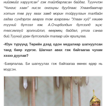
нийгмийг харуулсан” гэж тайлбарласан байдаг. Түүнчлэн
“Чингис хаан” нисэх онгоцны буудлаас Улаанбаатар
хотын төв рүү явах замд морин тойруулгын талбайн
гадаа сүндэрлэх аварга том азарганы "Улаан хуй" хөшөө
түүний бүтээл юм. А.Очирболдын бүтээлд эцэс
төгсгөлгүй эрэлхийлэл, өвөрмөц байдал, утга санаа
бий.Түүний уран бүтээлийн талаар ийн ярилцлаа.
-Юун түрүүнд Төрийн дээд одон медалиар шагнуулсан
танд баяр хүргэе. Шагнал авах гэж байгаагаа чухам
хэзээ дуулав?
-Баярлалаа. Би шагнуулах гэж байгаагаа өмнөх өдөр нь
мэдсэн.