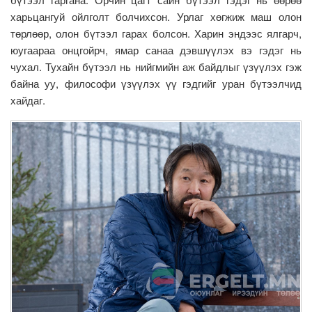
харьцангуй ойлголт болчихсон. Урлаг хөгжиж маш олон
төрлөөр, олон бүтээл гарах болсон. Харин эндээс ялгарч,
юугаараа онцгойрч, ямар санаа дэвшүүлэх вэ гэдэг нь
чухал. Тухайн бүтээл нь нийгмийн аж байдлыг үзүүлэх гэж
байна уу, философи үзүүлэх үү гэдгийг уран бүтээлчид
хайдаг.