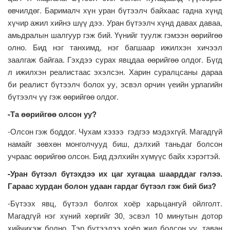
өвчилдөг. Барималч хүн уран бүтээлч байхаас гадна хүнд
хүчир ажил хийнэ шүү дээ. Уран бүтээлч хүнд давах даваа,
амьдралын шалгуур гэж бий. Үүнийг туулж гэмээн өөрийгөө
олно. Бид нэг танхимд, нэг багшаар ижилхэн хичээл
заалгаж байгаа. Гэхдээ сурах явцдаа өөрийгөө олдог. Бүгд
л ижилхэн реалистаас эхэлсэн. Харин суралцсаны дараа
би реалист бүтээлч болох уу, эсвэл орчин үеийн урлагийн
бүтээлч үү гэж өөрийгөө олдог.
-Та өөрийгөө олсон уу?
-Олсон гэж боддог. Чухам хэзээ гэдгээ мэдэхгүй. Магадгүй
намайг зөвхөн монголчууд биш, дэлхий таньдаг болсон
учраас өөрийгөө олсон. Бид дэлхийн хүмүүс байх хэрэгтэй.
-Уран бүтээл бүтэхдээ их цаг хугацаа шаарддаг гэлээ.
Гараас хурдан болон удаан гардаг бүтээл гэж бий биз?
-Бүтээх явц, бүтээл болгох хоёр харьцангуй ойлголт.
Магадгүй нэг хүний хөргийг 30, эсвэл 10 минутын дотор
хийчихэж болно. Тэр бүтээлээ хоёр жил бодсон уу, таван