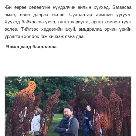
-Би өөрөө хөдөөгийн нүүдэлчин айлын хүүхэд. Багаасаа
эмээ, өвөө дээрээ өссөн. Сүхбаатар аймгийн уугуул.
Хүүхэд байхаасаа үхэр, тугал хариулж, аргал хомоол түүж
өслөө. Тиймээс хөдөөгийн ахуй, амьдралаа орчин үеийн
урлагтай холбох гэж хичээж явна даа.
-Ярилцсанд баярлалаа.