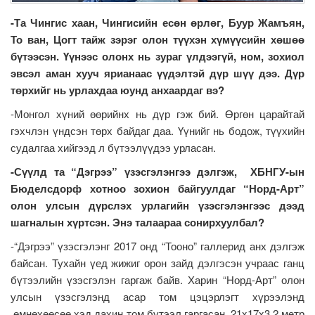
-Та Чингис хаан, Чингисийн есөн өрлөг, Буур Жамъян,
То ван, Цогт тайж зэрэг олон түүхэн хүмүүсийн хөшөө
бүтээсэн. Үүнээс олонх нь зураг үлдээгүй, ном, зохиол
эвсэл аман хууч ярианаас үүдэлтэй дүр шүү дээ. Дүр
төрхийг нь урлахдаа юунд анхаардаг вэ?
-Монгол хүний өөрийнх нь дүр гэж бий. Өргөн царайтай
гэхчлэн үндсэн төрх байдаг даа. Үүнийг нь бодож, түүхийн
судалгаа хийгээд л бүтээлүүдээ урласан.
-Сүүлд та “Дэгрээ” үзэсгэлэнгээ дэлгэж, ХБНГУ-ын
Бюделсдорф хотноо зохион байгуулдаг “Норд-Арт”
олон улсын дүрслэх урлагийн үзэсгэлэнгээс дээд
шагналын хүртсэн. Энэ талаараа сонирхуулбал?
-“Дэгрээ” үзэсгэлэнг 2017 онд “Тооно” галлерид анх дэлгэж
байсан. Тухайн үед жижиг орон зайд дэлгэсэн учраас ганц
бүтээлийн үзэсгэлэн гаргаж байв. Харин “Норд-Арт” олон
улсын үзэсгэлэнд асар том цэцэрлэгт хүрээлэнд
өмнөхөөсөө хэд дахин том бүтээл гаргасан. 21x17x3.2 метр