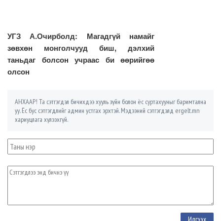
УГЗ А.Очирболд: Магадгүй намайг
зөвхөн монголчууд биш, дэлхий
таньдаг болсон учраас би өөрийгөө
олсон
АНХААР! Та сэтгэгдэл бичихдээ хууль зүйн болон ёс суртахууныг баримтална
уу. Ёс бус сэтгэгдлийг админ устгах эрхтэй. Мэдээний сэтгэгдэлд ergelt.mn
хариуцлага хүлээхгүй.