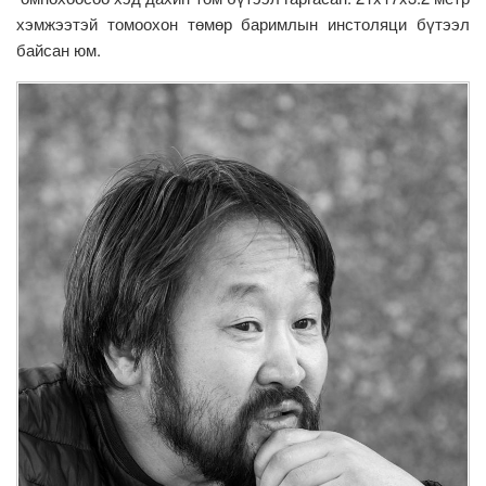
хэмжээтэй томоохон төмөр баримлын инстоляци бүтээл
байсан юм.