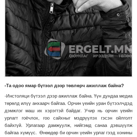
-Та одоо ямар бүтээл дээр төвлөрч ажиллаж байна?
-Инстоляци бүтээл дээр ажиллаж байна. Үүн дундаа медиа
төрөлд илүү анхаарч байгаа. Орчин үеийн уран бүтээлчдэд
дэмжлэг маш их хэрэгтэй байдаг. Учир нь орчин үеийн
урлагт гоёчлох, гоо сайхныг мэдрүүлэх гэсэн ойлголт
байхгүй. Урлагаар дамжуулж, нийгэмд санаа дэвшүүлж
байгаа хүмүүс. Өнөөдөр би орчин үеийн урлаг гээд хонины