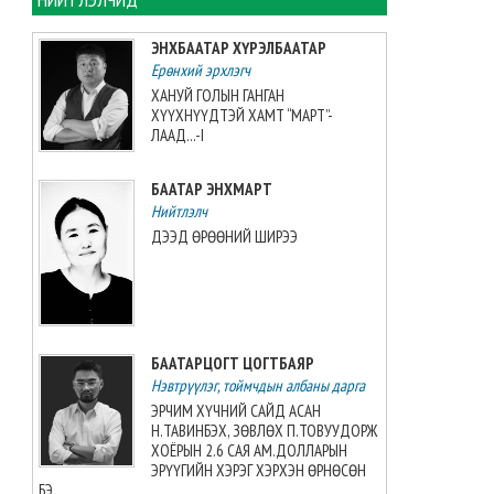
хийжээ
2026-08-07 10:16:21
ЭНХБААТАР ХҮРЭЛБААТАР
Ерөнхий эрхлэгч
Б.Шарав агсны гэргий
ХАНУЙ ГОЛЫН ГАНГАН
Д.ГАНЧИМЭГ: Хань минь “Төр
ХҮҮХНҮҮДТЭЙ ХАМТ “МАРТ”-
намайг үнэлж байхад би
ЛААД...-I
хүндлэхгүй бол болохгүй”
гээд эцсийнхээ хүчийг
БААТАР ЭНХМАРТ
шавхаж, өөрөө шагналаа авсан
Нийтлэлч
2026-08-07 08:24:12
ДЭЭД ӨРӨӨНИЙ ШИРЭЭ
“INTERNATIONAL SHINE CUP
2026”-гаас 7 алт, 7 мөнгө, 5
хүрэл медаль хүртжээ
2026-08-07 08:19:30
БААТАРЦОГТ ЦОГТБАЯР
Нэвтрүүлэг, тоймчдын албаны дарга
Камбож Улс 2028 оны Азийн
аваргыг зохион байгуулах
ЭРЧИМ ХҮЧНИЙ САЙД АСАН
эрхийг авлаа
Н.ТАВИНБЭХ, ЗӨВЛӨХ П.ТОВУУДОРЖ
2026-08-07 07:51:49
ХОЁРЫН 2.6 САЯ АМ.ДОЛЛАРЫН
ЭРҮҮГИЙН ХЭРЭГ ХЭРХЭН ӨРНӨСӨН
БЭ