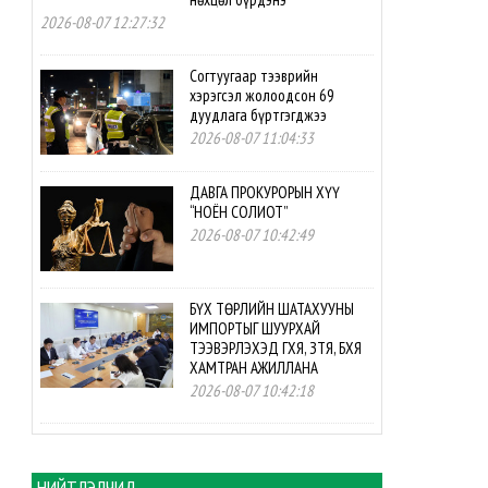
2026-08-07 12:27:32
Согтуугаар тээврийн
хэрэгсэл жолоодсон 69
дуудлага бүртгэгджээ
2026-08-07 11:04:33
ДАВГА ПРОКУРОРЫН ХҮҮ
“НОЁН СОЛИОТ”
2026-08-07 10:42:49
БҮХ ТӨРЛИЙН ШАТАХУУНЫ
ИМПОРТЫГ ШУУРХАЙ
ТЭЭВЭРЛЭХЭД ГХЯ, ЗТЯ, БХЯ
ХАМТРАН АЖИЛЛАНА
2026-08-07 10:42:18
БНСУ-ын буцалтгүй
тусламжийн төслийн
хэрэгжилтэд мониторинг
НИЙТЛЭЛЧИД