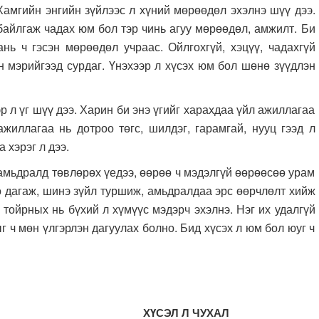
мгийн энгийн зүйлээс л хүний мөрөөдөл эхэлнэ шүү дээ.
 байлгаж чадах юм бол тэр чинь агуу мөрөөдөл, амжилт. Би
ань ч гэсэн мөрөөдөл учраас. Ойлгохгүй, хэцүү, чадахгүй
н мэрийгээд сурдаг. Үнэхээр л хүсэх юм бол шөнө зүүдлэн
 л үг шүү дээ. Харин би энэ үгийг харахдаа үйл ажиллагаа
ажиллагаа нь дотроо төгс, шилдэг, гарамгай, нууц гээд л
 хэрэг л дээ.
амьдралд төвлөрөх үедээ, өөрөө ч мэдэлгүй өөрөөсөө урам
ө дагаж, шинэ зүйл туршиж, амьдралдаа эрс өөрчлөлт хийж
р тойрных нь бүхий л хүмүүс мэдэрч эхэлнэ. Нэг их удалгүй
г ч мөн үлгэрлэн дагуулах болно. Бид хүсэх л юм бол юуг ч
ХҮСЭЛ Л ЧУХАЛ