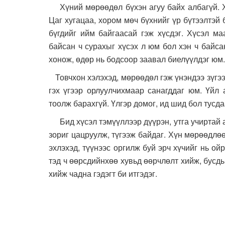
Хүний мөрөөдөл бүхэн агуу байх албагүй. Ха
Цаг хугацаа, хором мөч бүхнийг үр бүтээлтэй
бүгдийг ийм байгаасай гэж хүсдэг. Хүсэл ма
байсан ч сурахыг хүсэх л юм бол хэн ч байса
хонож, өдөр нь бодсоор заавал биелүүлдэг юм.
Товчхон хэлэхэд, мөрөөдөл гэж үнэндээ зүгээр
гэх үгээр орлуулчихмаар санагддаг юм. Үйл 
тоолж барахгүй. Үлгэр домог, ид шид бол тусдаа
Бид хүсэл тэмүүллээр дүүрэн, утга учиртай 
зориг цацруулж, түгээж байдаг. Хүн мөрөөдлө
эхлэхэд, түүнээс оргилж буй эрч хүчийг нь ой
тэд ч өөрсдийнхөө хувьд өөрчлөлт хийж, бусды
хийж чадна гэдэгт би итгэдэг.