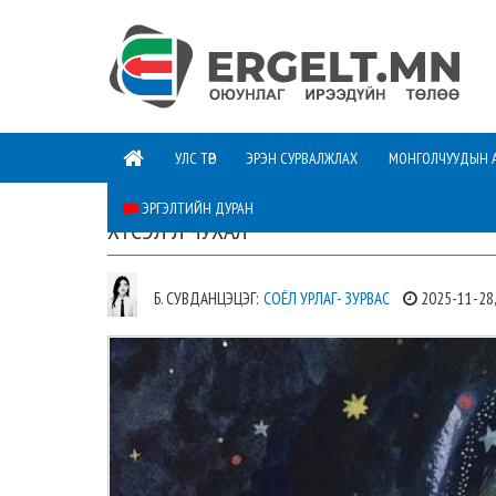
УЛС ТӨР
ЭРЭН СУРВАЛЖЛАХ
МОНГОЛЧУУДЫН 
ЭРГЭЛТИЙН ДУРАН
ХҮСЭЛ Л ЧУХАЛ
Б. СУВДАНЦЭЦЭГ:
СОЁЛ УРЛАГ- ЗУРВАС
2025-11-28