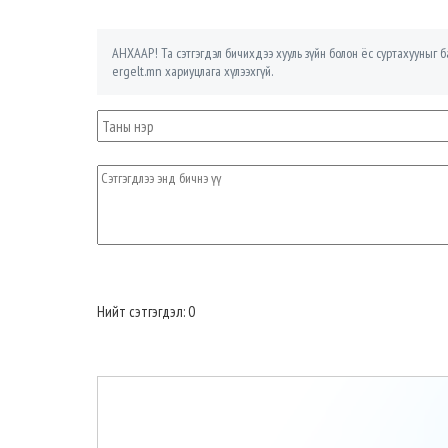
АНХААР! Та сэтгэгдэл бичихдээ хууль зүйн болон ёс суртахууныг ба
ergelt.mn хариуцлага хүлээхгүй.
Нийт сэтгэгдэл: 0