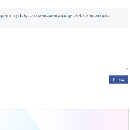
римтална уу. Ёс бус сэтгэгдлийг админ устгах эрхтэй. Мэдээний сэтгэгдэлд