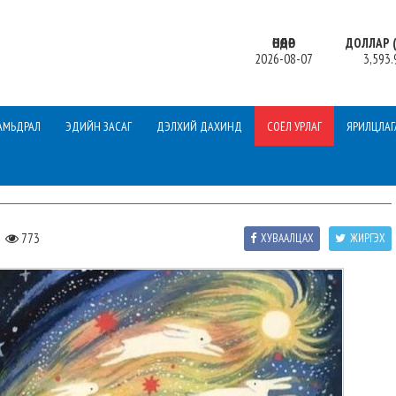
ӨНӨӨДӨР
ДОЛЛАР (
2026-08-07
3,593.
АМЬДРАЛ
ЭДИЙН ЗАСАГ
ДЭЛХИЙ ДАХИНД
СОЁЛ УРЛАГ
ЯРИЛЦЛАГ
,
773
ХУВААЛЦАХ
ЖИРГЭХ