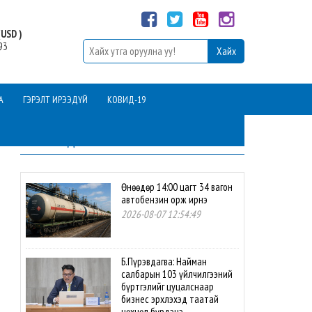
USD )
93
А
ГЭРЭЛТ ИРЭЭДҮЙ
КОВИД-19
ШИНЭ МЭДЭЭ
Өнөөдөр 14:00 цагт 34 вагон
автобензин орж ирнэ
2026-08-07 12:54:49
Б.Пүрэвдагва: Найман
салбарын 103 үйлчилгээний
бүртгэлийг цуцалснаар
бизнес эрхлэхэд таатай
нөхцөл бүрдэнэ