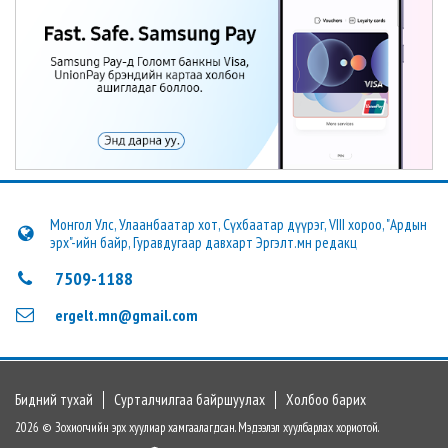
Монгол Улс, Улаанбаатар хот, Сүхбаатар дүүрэг, VIII хороо, "Ардын
эрх"-ийн байр, Гуравдугаар давхарт Эргэлт.мн редакц
7509-1188
ergelt.mn@gmail.com
Бидний тухай
Сурталчилгаа байршуулах
Холбоо барих
2026 © Зохиогчийн эрх хуулиар хамгаалагдсан. Мэдээлэл хуулбарлах хориотой.