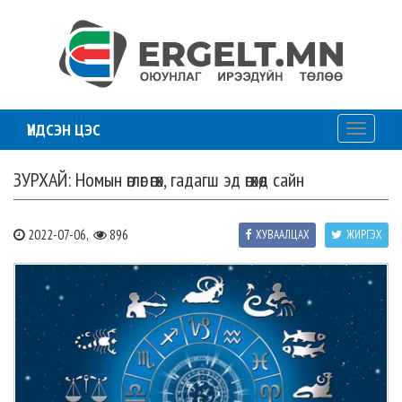
ҮНДСЭН ЦЭС
Toggle
navigati
ЗУРХАЙ: Номын өглөг өгөх, гадагш эд өгөхөд сайн
2022-07-06,
896
ХУВААЛЦАХ
ЖИРГЭХ