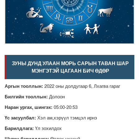
ЗУНЫ ДУНД УЛААН МОРЬ САРЫН ТАВАН ШАР
МЭНГЭТЭЙ ЦАГААН БИЧ ӨДӨР
Аргын тооллын:
2022 оны долдугаар 6, Лхагва гараг
Билгийн тооллын:
Долоон
Наран ургах, шингэх:
05:00-20:53
Үс засуулбал:
Хэл ам,хэрүүл тэмцэл ирнэ
Барилдлага:
Үл зохилдох
Шүтэн барилдлага:
Өтлөх үхэхүй