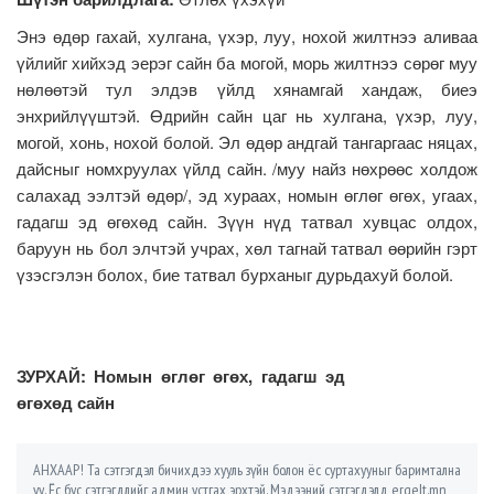
Энэ өдөр гахай, хулгана, үхэр, луу, нохой жилтнээ аливаа
үйлийг хийхэд эерэг сайн ба могой, морь жилтнээ сөрөг муу
нөлөөтэй тул элдэв үйлд хянамгай хандаж, биеэ
энхрийлүүштэй. Өдрийн сайн цаг нь хулгана, үхэр, луу,
могой, хонь, нохой болой. Эл өдөр андгай тангаргаас няцах,
дайсныг номхруулах үйлд сайн. /муу найз нөхрөөс холдож
салахад ээлтэй өдөр/, эд хураах, номын өглөг өгөх, угаах,
гадагш эд өгөхөд сайн. Зүүн нүд татвал хувцас олдох,
баруун нь бол элчтэй учрах, хөл тагнай татвал өөрийн гэрт
үзэсгэлэн болох, бие татвал бурханыг дурьдахуй болой.
ЗУРХАЙ: Номын өглөг өгөх, гадагш эд
өгөхөд сайн
АНХААР! Та сэтгэгдэл бичихдээ хууль зүйн болон ёс суртахууныг баримтална
уу. Ёс бус сэтгэгдлийг админ устгах эрхтэй. Мэдээний сэтгэгдэлд ergelt.mn