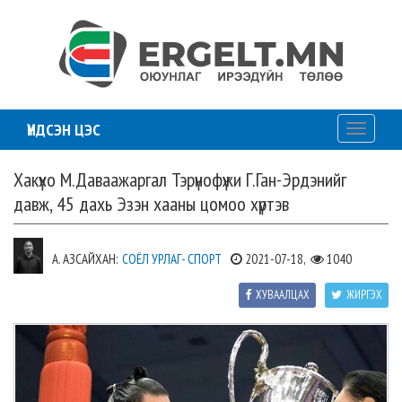
ҮНДСЭН ЦЭС
Toggle
navigati
Хакүхо М.Даваажаргал Тэрүнофүжи Г.Ган-Эрдэнийг
давж, 45 дахь Эзэн хааны цомоо хүртэв
А. АЗСАЙХАН:
СОЁЛ УРЛАГ- СПОРТ
2021-07-18,
1040
ХУВААЛЦАХ
ЖИРГЭХ