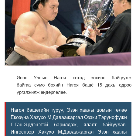
Япон Улсын Нагоя хотод зохион байгуулж
байгаа сүмо бөхийн Нагоя башё 15 дахь өдрөө
үргэлжилж өндөрлөлөө.
Нагоя башёгийн түрүү, Эзэн хааны цомын төлөө
Ёкозүна Хазүхо М.Даваажаргал Озэки Тэрүнофүжи
Г.Ган-Эрдэнэтэй барилдаж, ялалт байгуулав.
Ингэснээр Хакүхо М.Даваажаргал Эзэн хааны