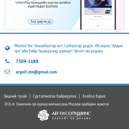
Монгол Улс, Улаанбаатар хот, Сүхбаатар дүүрэг, VIII хороо, "Ардын
эрх"-ийн байр, Гуравдугаар давхарт Эргэлт.мн редакц
7509-1188
ergelt.mn@gmail.com
Бидний тухай
Сурталчилгаа байршуулах
Холбоо барих
2026 © Зохиогчийн эрх хуулиар хамгаалагдсан. Мэдээлэл хуулбарлах хориотой.