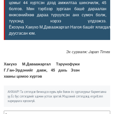
цомыг 44 хүртсэн дээд амжилтаа шинэчилж, 45
болгов. Мөн тэрбээр зургаан башё дараалан
өнжсөнийхөө дараа түрүүлсэн анх сүмоч болж,
түүхэнд нэрээ үлдээжээ.
Ёкозүна Хакүхо М.Даваажаргал Нагоя башёг ялагдалг
дуусгасан юм.
Эх сурвалж: Japan Times
Хакүхо М.Даваажаргал Тэрүнофүжи
Г.Ган-Эрдэнийг давж, 45 дахь Эзэн
хааны цомоо хүртэв
АНХААР! Та сэтгэгдэл бичихдээ хууль зүйн болон ёс суртахууныг баримтална
уу. Ёс бус сэтгэгдлийг админ устгах эрхтэй. Мэдээний сэтгэгдэлд ergelt.mn
хариуцлага хүлээхгүй.