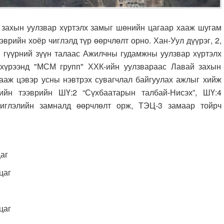
хын уулзвар хүртэлх замыг шөнийн цагаар хааж шугам
эврийн хоёр чиглэлд түр өөрчлөлт орно.
Хан-Уул дүүрэг, 2,
н гүүрний зүүн талаас Ажилчны гудамжны уулзвар хүртэлх
 хүрээнд "МСМ групп" ХХК-ийн уулзвараас Лавай захын
ааж цэвэр усны нэвтрэх сувагчлал байгуулах ажлыг хийж
ийн тээврийн ШҮ:2 “Сүхбаатарын талбай-Нисэх”, ШҮ:4
чиглэлийн замналд өөрчлөлт орж, ТЭЦ-3 замаар тойрч
цаг
 цаг
 цаг