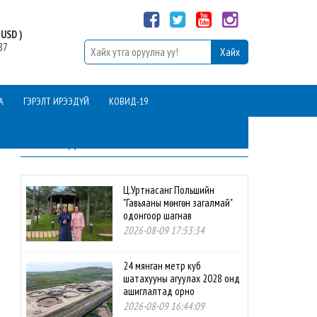
USD )
87
А
ГЭРЭЛТ ИРЭЭДҮЙ
КОВИД-19
ШИНЭ МЭДЭЭ
Ц.Уртнасанг Польшийн
"Гавьяаны мөнгөн загалмай"
одонгоор шагнав
2026-08-09 17:53:34
24 мянган метр куб
шатахууны агуулах 2028 онд
ашиглалтад орно
2026-08-09 16:44:09