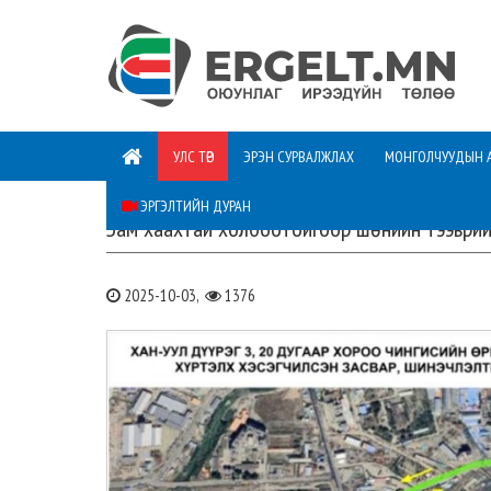
УЛС ТӨР
ЭРЭН СУРВАЛЖЛАХ
МОНГОЛЧУУДЫН 
ЭРГЭЛТИЙН ДУРАН
Зам хаахтай холбоотойгоор шөнийн тээврий
2025-10-03,
1376