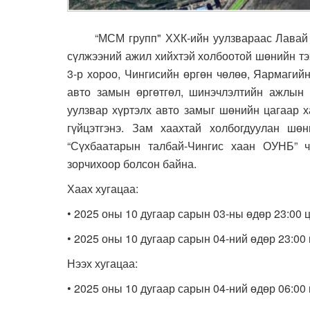
“МСМ групп" ХХК-ийн уулзвараас Лавай за
сүлжээний ажил хийхтэй холбоотой шөнийн тэ
3-р хороо, Чингисийн өргөн чөлөө, Яармагий
авто замын өргөтгөл, шинэчлэлтийн ажлын
уулзвар хүртэлх авто замыг шөнийн цагаар х
гүйцэтгэнэ.
Зам хаахтай холбогдуулан шөн
“Сүхбаатарын талбай-Чингис хаан ОУНБ” 
зорчихоор болсон байна.
Хаах хугацаа:
•
2025 оны 10 дугаар сарын 03-ны өдөр 23:00 
•
2025 оны 10 дугаар сарын 04-ний өдөр 23:00
Нээх хугацаа:
•
2025 оны 10 дугаар сарын 04-ний өдөр 06:00