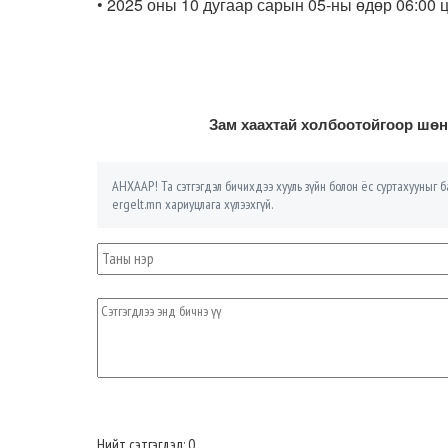
•
2025 оны 10 дугаар сарын 05-ны өдөр 06:00 ц
Зам хаахтай холбоотойгоор шөн
АНХААР! Та сэтгэгдэл бичихдээ хууль зүйн болон ёс суртахууныг ба
ergelt.mn хариуцлага хүлээхгүй.
Нийт сэтгэгдэл: 0