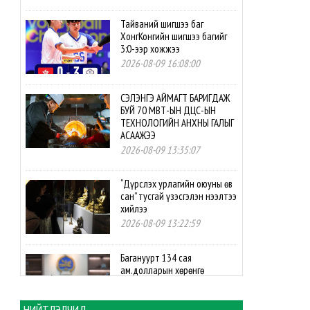
Тайваний шигшээ баг
ХонгКонгийн шигшээ багийг
3:0-ээр хожжээ
2026-08-09 16:08:00
СЭЛЭНГЭ АЙМАГТ БАРИГДАЖ
БУЙ 70 МВТ-ЫН ДЦС-ЫН
ТЕХНОЛОГИЙН АНХНЫ ГАЛЫГ
АСААЖЭЭ
2026-08-09 13:35:07
“Дүрслэх урлагийн оюуны өв
сан” тусгай үзэсгэлэн нээлтээ
хийлээ
2026-08-09 13:22:59
Багануурт 134 сая
ам.долларын хөрөнгө
оруулалтаар нүүрс-
пиролизын үйлдвэр
байгуулахаар боллоо
НИЙТЛЭЛЧИД