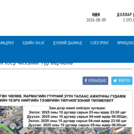
ӨНӨӨДӨР
ДОЛЛАР (
2026-08-09
3,593.
АМЬДРАЛ
ЭДИЙН ЗАСАГ
ДЭЛХИЙ ДАХИНД
СОЁЛ УРЛАГ
ЯРИЛЦЛАГ
н хоёр чиглэлийг түр өөрчилнө
ХУВААЛЦАХ
ЖИРГЭХ