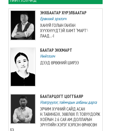
2026-08-09 13:01:13
ЭНХБААТАР ХҮРЭЛБААТАР
Ерөнхий эрхлэгч
Увс аймагт тарваган тахлын
байгалийн голомтын
ХАНУЙ ГОЛЫН ГАНГАН
тандалт, судалгааг зургаа
ХҮҮХНҮҮДТЭЙ ХАМТ “МАРТ”-
дахь жилдээ зохион
ЛААД...-I
байгуулжээ
2026-08-09 11:34:19
БААТАР ЭНХМАРТ
Нийтлэлч
“Этүгэн ирвэсүүд U14” баг
ДЭЭД ӨРӨӨНИЙ ШИРЭЭ
“AUBL JUNIOR”-оос мөнгөн
медаль авлаа
2026-08-08 21:31:41
Монголын волейболын баг
БААТАРЦОГТ ЦОГТБАЯР
3:2-оор Японы багт
Нэвтрүүлэг, тоймчдын албаны дарга
хожигдлоо
2026-08-08 21:09:03
ЭРЧИМ ХҮЧНИЙ САЙД АСАН
Н.ТАВИНБЭХ, ЗӨВЛӨХ П.ТОВУУДОРЖ
ХОЁРЫН 2.6 САЯ АМ.ДОЛЛАРЫН
Г.Хонгорзул хүндийн
ЭРҮҮГИЙН ХЭРЭГ ХЭРХЭН ӨРНӨСӨН
өргөлтийн Азийн аваргын VI
БЭ