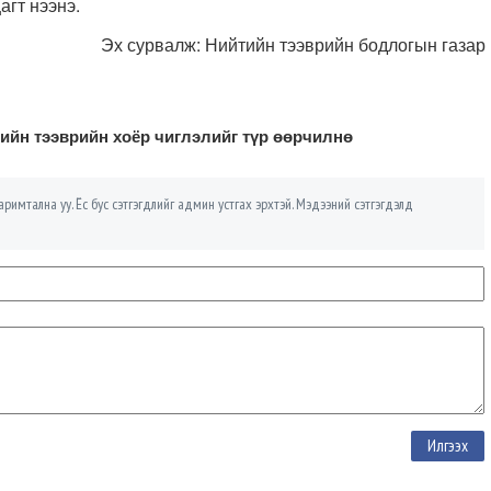
агт нээнэ.
Эх сурвалж: Нийтийн тээврийн бодлогын газар
ийн тээврийн хоёр чиглэлийг түр өөрчилнө
римтална уу. Ёс бус сэтгэгдлийг админ устгах эрхтэй. Мэдээний сэтгэгдэлд