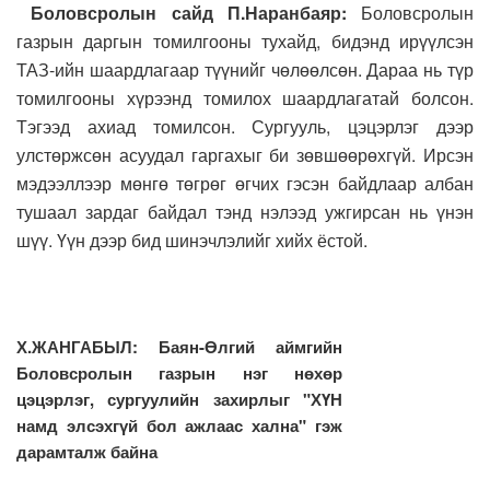
Боловсролын сайд П.Наранбаяр:
Боловсролын
газрын даргын томилгооны тухайд, бидэнд ирүүлсэн
ТАЗ-ийн шаардлагаар түүнийг чөлөөлсөн. Дараа нь түр
томилгооны хүрээнд томилох шаардлагатай болсон.
Тэгээд ахиад томилсон. Сургууль, цэцэрлэг дээр
улстөржсөн асуудал гаргахыг би зөвшөөрөхгүй. Ирсэн
мэдээллээр мөнгө төгрөг өгчих гэсэн байдлаар албан
тушаал зардаг байдал тэнд нэлээд ужгирсан нь үнэн
шүү. Үүн дээр бид шинэчлэлийг хийх ёстой.
Х.ЖАНГАБЫЛ: Баян-Өлгий аймгийн
Боловсролын газрын нэг нөхөр
цэцэрлэг, сургуулийн захирлыг "ХҮН
намд элсэхгүй бол ажлаас хална" гэж
дарамталж байна