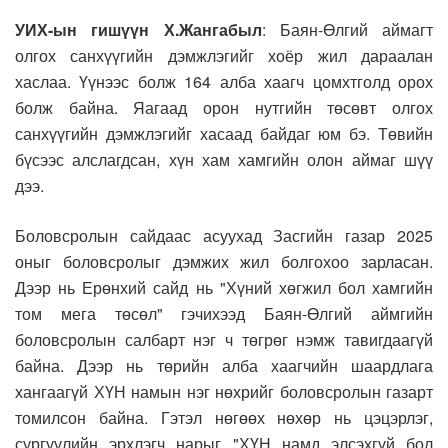
УИХ-ын гишүүн Х.Жангабыл
: Баян-Өлгий аймагт
олгох санхүүгийн дэмжлэгийг хоёр жил дараалан
хаслаа. Үүнээс болж 164 алба хаагч цомхтголд орох
болж байна. Яагаад орон нутгийн төсөвт олгох
санхүүгийн дэмжлэгийг хасаад байдаг юм бэ. Төвийн
бүсээс алслагдсан, хүн хам хамгийн олон аймаг шүү
дээ.
Боловсролын сайдаас асуухад Засгийн газар 2025
оныг боловсролыг дэмжих жил болгохоо зарласан.
Дээр нь Ерөнхий сайд нь "Хүний хөгжил бол хамгийн
том мега төсөл" гэчихээд Баян-Өлгий аймгийн
боловсролын салбарт нэг ч төгрөг нэмж тавигдаагүй
байна. Дээр нь төрийн алба хаагчийн шаардлага
хангаагүй ХҮН намын нэг нөхрийг боловсролын газарт
томилсон байна. Гэтэл нөгөөх нөхөр нь цэцэрлэг,
сургуулийн эрхлэгч нарыг "ХҮН намд элсэхгүй бол