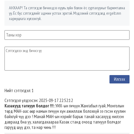
АНХААР! Та сэтгэгдэл бичихдээ хууль зүйн болон ёс суртахууныг баримтална
уу. Ёс бус сэтгэгдлийг админ устгах эрхтэй. Мэдээний сэтгэгдэлд ergelt.mn
хариуцлага хүлээхгүй.
Нийт сэтгэгдэл: 1
Сэтгэгдэл үлдээсэн: 2025-09-17 22:52:12
Казакууд тагнуул болдог !!!:
УИХ-ын гичүүн Жангабыл гуай, Монголын
төрд МАН-аас өөр намын гичүүн хүн ажиллаж болохкүй ээ гэсэн куулин
байхгүй чүү дээ ! Манай МАН-ын нэрийг барьж танай хасахууд нилээн
давраад бна уу, халагдахаараа Казак станд очоод тагнуул болчдог
гарууд шүү дээ, та нар чинь !!!