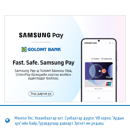
Монгол Улс, Улаанбаатар хот, Сүхбаатар дүүрэг, VIII хороо, "Ардын
эрх"-ийн байр, Гуравдугаар давхарт Эргэлт.мн редакц