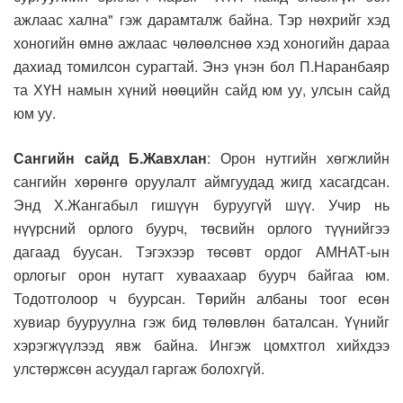
ажлаас хална" гэж дарамталж байна. Тэр нөхрийг хэд
хоногийн өмнө ажлаас чөлөөлснөө хэд хоногийн дараа
дахиад томилсон сурагтай. Энэ үнэн бол П.Наранбаяр
та ХҮН намын хүний нөөцийн сайд юм уу, улсын сайд
юм уу.
Сангийн сайд Б.Жавхлан
: Орон нутгийн хөгжлийн
сангийн хөрөнгө оруулалт аймгуудад жигд хасагдсан.
Энд Х.Жангабыл гишүүн буруугүй шүү. Учир нь
нүүрсний орлого буурч, төсвийн орлого түүнийгээ
дагаад буусан. Тэгэхээр төсөвт ордог АМНАТ-ын
орлогыг орон нутагт хуваахаар буурч байгаа юм.
Тодотголоор ч буурсан. Төрийн албаны тоог есөн
хувиар бууруулна гэж бид төлөвлөн баталсан. Үүнийг
хэрэгжүүлээд явж байна. Ингэж цомхтгол хийхдээ
улстөржсөн асуудал гаргаж болохгүй.