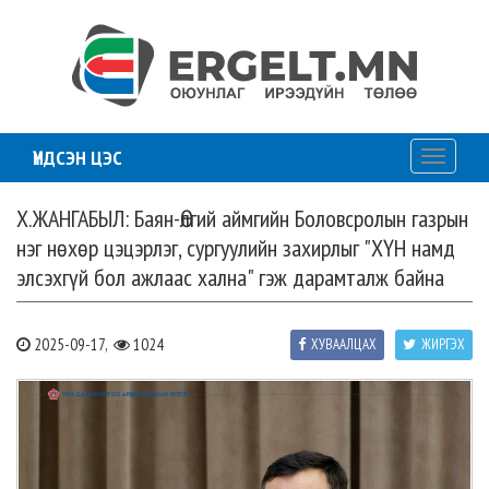
ҮНДСЭН ЦЭС
Toggle
navigati
Х.ЖАНГАБЫЛ: Баян-Өлгий аймгийн Боловсролын газрын
нэг нөхөр цэцэрлэг, сургуулийн захирлыг "ХҮН намд
элсэхгүй бол ажлаас хална" гэж дарамталж байна
2025-09-17,
1024
ХУВААЛЦАХ
ЖИРГЭХ